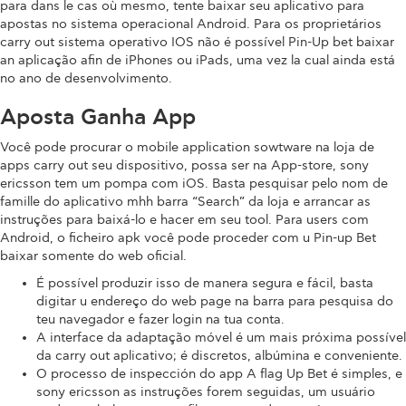
para dans le cas où mesmo, tente baixar seu aplicativo para
apostas no sistema operacional Android. Para os proprietários
carry out sistema operativo IOS não é possível Pin-Up bet baixar
an aplicação afin de iPhones ou iPads, uma vez la cual ainda está
no ano de desenvolvimento.
Aposta Ganha App
Você pode procurar o mobile application sowtware na loja de
apps carry out seu dispositivo, possa ser na App-store, sony
ericsson tem um pompa com iOS. Basta pesquisar pelo nom de
famille do aplicativo mhh barra “Search” da loja e arrancar as
instruções para baixá-lo e hacer em seu tool. Para users com
Android, o ficheiro apk você pode proceder com u Pin-up Bet
baixar somente do web oficial.
É possível produzir isso de manera segura e fácil, basta
digitar u endereço do web page na barra para pesquisa do
teu navegador e fazer login na tua conta.
A interface da adaptação móvel é um mais próxima possível
da carry out aplicativo; é discretos, albúmina e conveniente.
O processo de inspección do app A flag Up Bet é simples, e
sony ericsson as instruções forem seguidas, um usuário