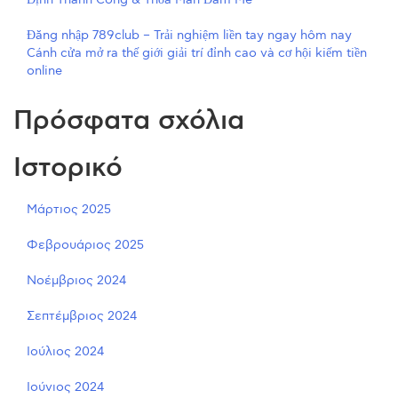
Đăng nhập 789club – Trải nghiệm liền tay ngay hôm nay
Cánh cửa mở ra thế giới giải trí đỉnh cao và cơ hội kiếm tiền
online
Πρόσφατα σχόλια
Ιστορικό
Μάρτιος 2025
Φεβρουάριος 2025
Νοέμβριος 2024
Σεπτέμβριος 2024
Ιούλιος 2024
Ιούνιος 2024