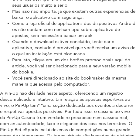
seus usuários muito a sério.
Mas isso não importa, já que existem outras experiencias de
baixar o aplicativo com segurança.
Como a loja oficial de applications dos dispositivos Android
os não contam com nenhum tipo sobre aplicativo de
apostas, será necessário baixar um apk.
Quando o download estiver concluído, tente dar o
aplicativo, contudo é provável que você receba um aviso de
o qual an instalação está bloqueada.
Para isto, clique em um dos botões promocionais aqui do
article, você vai ser direcionado para a new versão mobile
do bookie.
Você será direcionado ao site do bookmaker da mesma
maneira que acessa pelo computador.
A Pin-Up não desilude neste aspeto, oferecendo um registro
descomplicado e intuitivo. Em relação às apostas esportivas ao
vivo, o Pin-Up tem” “uma seção dedicada aos eventos a decorrer
e respetivas apostas possíveis. Por tudo isso, o cassino ao vivo
da Pin-Up Casino é um verdadeiro precipicio num cassino real,
com an autenticidade, luxo e elegance dos cassinos terrestres. O
Pin Up Bet eSports inclui dezenas de competições numa grande
gama de videogames. Os jogos virtuais são lançados de distintas