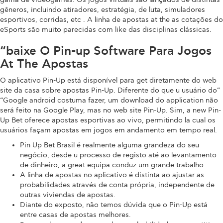
gêneros, incluindo atiradores, estratégia, de luta, simuladores
esportivos, corridas, etc . A linha de apostas at the as cotações do
eSports são muito parecidas com like das disciplinas clássicas.
“baixe O Pin-up Software Para Jogos
At The Apostas
O aplicativo Pin-Up está disponível para get diretamente do web
site da casa sobre apostas Pin-Up. Diferente do que u usuário do”
“Google android costuma fazer, um download do application não
será feito na Google Play, mas no web site Pin-Up. Sim, a new Pin-
Up Bet oferece apostas esportivas ao vivo, permitindo la cual os
usuários façam apostas em jogos em andamento em tempo real.
Pin Up Bet Brasil é realmente alguma grandeza do seu
negócio, desde u processo de registo até ao levantamento
de dinheiro, a great equipa conduz um grande trabalho.
A linha de apostas no aplicativo é distinta ao ajustar as
probabilidades através de conta própria, independente de
outras viviendas de apostas.
Diante do exposto, não temos dúvida que o Pin-Up está
entre casas de apostas melhores.