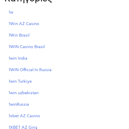
1w
1Win AZ Casino
1Win Brasil
1WIN Casino Brasil
1win India
1WIN Official In Russia
1win Turkiye
1win uzbekistan
1winRussia
1xbet AZ Casino
1XBET AZ Giriş