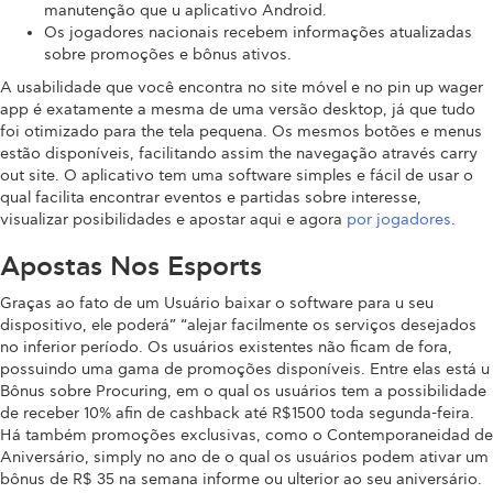
manutenção que u aplicativo Android.
Os jogadores nacionais recebem informações atualizadas
sobre promoções e bônus ativos.
A usabilidade que você encontra no site móvel e no pin up wager
app é exatamente a mesma de uma versão desktop, já que tudo
foi otimizado para the tela pequena. Os mesmos botões e menus
estão disponíveis, facilitando assim the navegação através carry
out site. O aplicativo tem uma software simples e fácil de usar o
qual facilita encontrar eventos e partidas sobre interesse,
visualizar posibilidades e apostar aqui e agora
por jogadores
.
Apostas Nos Esports
Graças ao fato de um Usuário baixar o software para u seu
dispositivo, ele poderá” “alejar facilmente os serviços desejados
no inferior período. Os usuários existentes não ficam de fora,
possuindo uma gama de promoções disponíveis. Entre elas está u
Bônus sobre Procuring, em o qual os usuários tem a possibilidade
de receber 10% afin de cashback até R$1500 toda segunda-feira.
Há também promoções exclusivas, como o Contemporaneidad de
Aniversário, simply no ano de o qual os usuários podem ativar um
bônus de R$ 35 na semana informe ou ulterior ao seu aniversário.