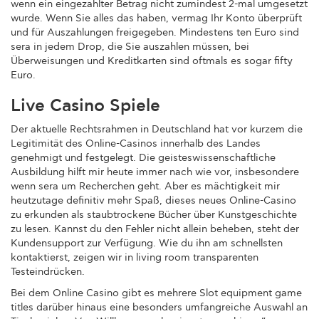
wenn ein eingezahlter Betrag nicht zumindest 2-mal umgesetzt
wurde. Wenn Sie alles das haben, vermag Ihr Konto überprüft
und für Auszahlungen freigegeben. Mindestens ten Euro sind
sera in jedem Drop, die Sie auszahlen müssen, bei
Überweisungen und Kreditkarten sind oftmals es sogar fifty
Euro.
Live Casino Spiele
Der aktuelle Rechtsrahmen in Deutschland hat vor kurzem die
Legitimität des Online-Casinos innerhalb des Landes
genehmigt und festgelegt. Die geisteswissenschaftliche
Ausbildung hilft mir heute immer nach wie vor, insbesondere
wenn sera um Recherchen geht. Aber es mächtigkeit mir
heutzutage definitiv mehr Spaß, dieses neues Online-Casino
zu erkunden als staubtrockene Bücher über Kunstgeschichte
zu lesen. Kannst du den Fehler nicht allein beheben, steht der
Kundensupport zur Verfügung. Wie du ihn am schnellsten
kontaktierst, zeigen wir in living room transparenten
Testeindrücken.
Bei dem Online Casino gibt es mehrere Slot equipment game
titles darüber hinaus eine besonders umfangreiche Auswahl an