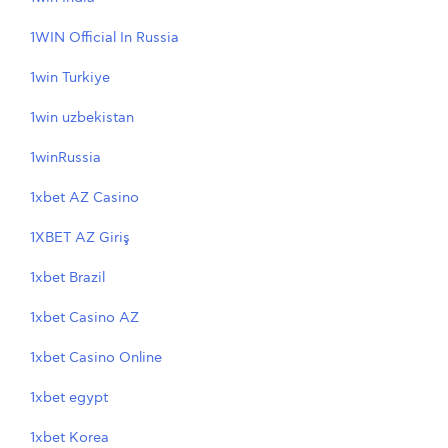
1WIN Official In Russia
1win Turkiye
1win uzbekistan
1winRussia
1xbet AZ Casino
1XBET AZ Giriş
1xbet Brazil
1xbet Casino AZ
1xbet Casino Online
1xbet egypt
1xbet Korea