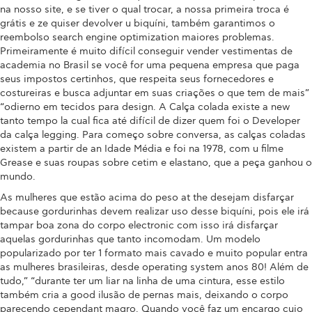
na nosso site, e se tiver o qual trocar, a nossa primeira troca é
grátis e ze quiser devolver u biquíni, também garantimos o
reembolso search engine optimization maiores problemas.
Primeiramente é muito difícil conseguir vender vestimentas de
academia no Brasil se você for uma pequena empresa que paga
seus impostos certinhos, que respeita seus fornecedores e
costureiras e busca adjuntar em suas criações o que tem de mais”
“odierno em tecidos para design. A Calça colada existe a new
tanto tempo la cual fica até difícil de dizer quem foi o Developer
da calça legging. Para começo sobre conversa, as calças coladas
existem a partir de an Idade Média e foi na 1978, com u filme
Grease e suas roupas sobre cetim e elastano, que a peça ganhou o
mundo.
As mulheres que estão acima do peso at the desejam disfarçar
because gordurinhas devem realizar uso desse biquíni, pois ele irá
tampar boa zona do corpo electronic com isso irá disfarçar
aquelas gordurinhas que tanto incomodam. Um modelo
popularizado por ter 1 formato mais cavado e muito popular entra
as mulheres brasileiras, desde operating system anos 80! Além de
tudo,” “durante ter um liar na linha de uma cintura, esse estilo
também cria a good ilusão de pernas mais, deixando o corpo
parecendo cependant magro. Quando você faz um encargo cujo