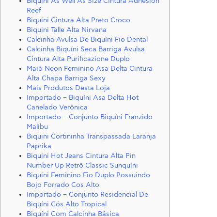
Biquini As Well As Size Cintura Adhesión
Reef
Biquini Cintura Alta Preto Croco
Biquini Talle Alta Nirvana
Calcinha Avulsa De Biquíni Fio Dental
Calcinha Biquíni Seca Barriga Avulsa
Cintura Alta Purificazione Duplo
Maiô Neon Feminino Asa Delta Cintura
Alta Chapa Barriga Sexy
Mais Produtos Desta Loja
Importado – Biquíni Asa Delta Hot
Canelado Verônica
Importado – Conjunto Biquíni Franzido
Malibu
Biquini Cortininha Transpassada Laranja
Paprika
Biquini Hot Jeans Cintura Alta Pin
Number Up Retrô Classic Sunquíni
Biquini Feminino Fio Duplo Possuindo
Bojo Forrado Cos Alto
Importado – Conjunto Residencial De
Biquíni Cós Alto Tropical
Biquíni Com Calcinha Básica