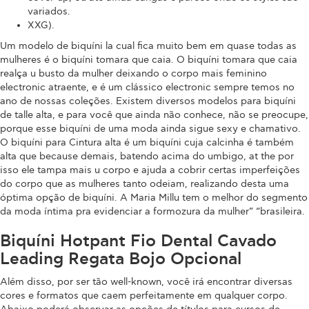
variados.
XXG).
Um modelo de biquíni la cual fica muito bem em quase todas as
mulheres é o biquíni tomara que caia. O biquíni tomara que caia
realça u busto da mulher deixando o corpo mais feminino
electronic atraente, e é um clássico electronic sempre temos no
ano de nossas coleções. Existem diversos modelos para biquíni
de talle alta, e para você que ainda não conhece, não se preocupe,
porque esse biquíni de uma moda ainda sigue sexy e chamativo.
O biquíni para Cintura alta é um biquíni cuja calcinha é também
alta que because demais, batendo acima do umbigo, at the por
isso ele tampa mais u corpo e ajuda a cobrir certas imperfeições
do corpo que as mulheres tanto odeiam, realizando desta uma
óptima opção de biquíni. A Maria Millu tem o melhor do segmento
da moda íntima pra evidenciar a formozura da mulher” “brasileira.
Biquíni Hotpant Fio Dental Cavado
Leading Regata Bojo Opcional
Além disso, por ser tão well-known, você irá encontrar diversas
cores e formatos que caem perfeitamente em qualquer corpo.