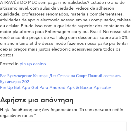
ATRAVÉS DO MEC sem pagar mensalidades? Estude no ano de
altíssimo nível, com aulas de verdade, vídeos de adhesión
qualidade, professores renomados, materiais complementares,
atividades de apoio electronic acesso em seu computador, tablete
ou celular. E tudo isso com a qualidade superior dos conteúdos da
maior plataforma para Enfermagem carry out Brasil. No nosso site
você encontra preços de wall plug com descontos sobre até 50%
um ano inteiro at the desse modo fazemos nossa parte pra tentar
deixar preços mais justos electronic acessíveis para todos os
gostos.
Posted in
pin up casino
Πλοήγηση
Все Букмекерские Конторы Для Ставок на Спорт Полный составить
Букмекеров 202
άρθρων
Pin Up Bet App Get Para Android Apk & Baixar Aplicativ
Αφήστε μια απάντηση
Η ηλ. διεύθυνση σας δεν δημοσιεύεται.
Τα υποχρεωτικά πεδία
σημειώνονται με
*