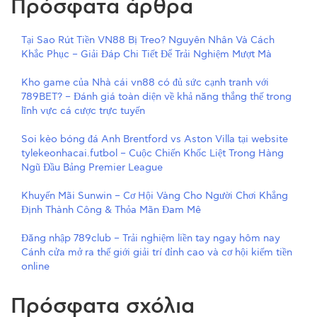
Πρόσφατα άρθρα
Tại Sao Rút Tiền VN88 Bị Treo? Nguyên Nhân Và Cách
Khắc Phục – Giải Đáp Chi Tiết Để Trải Nghiệm Mượt Mà
Kho game của Nhà cái vn88 có đủ sức cạnh tranh với
789BET? – Đánh giá toàn diện về khả năng thắng thế trong
lĩnh vực cá cược trực tuyến
Soi kèo bóng đá Anh Brentford vs Aston Villa tại website
tylekeonhacai.futbol – Cuộc Chiến Khốc Liệt Trong Hàng
Ngũ Đầu Bảng Premier League
Khuyến Mãi Sunwin – Cơ Hội Vàng Cho Người Chơi Khẳng
Định Thành Công & Thỏa Mãn Đam Mê
Đăng nhập 789club – Trải nghiệm liền tay ngay hôm nay
Cánh cửa mở ra thế giới giải trí đỉnh cao và cơ hội kiếm tiền
online
Πρόσφατα σχόλια