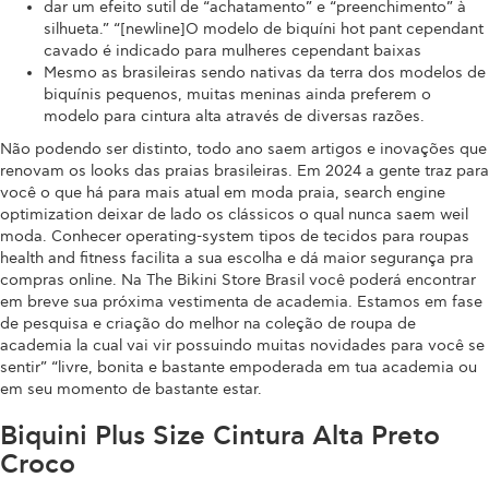
dar um efeito sutil de “achatamento” e “preenchimento” à
silhueta.” “[newline]O modelo de biquíni hot pant cependant
cavado é indicado para mulheres cependant baixas
Mesmo as brasileiras sendo nativas da terra dos modelos de
biquínis pequenos, muitas meninas ainda preferem o
modelo para cintura alta através de diversas razões.
Não podendo ser distinto, todo ano saem artigos e inovações que
renovam os looks das praias brasileiras. Em 2024 a gente traz para
você o que há para mais atual em moda praia, search engine
optimization deixar de lado os clássicos o qual nunca saem weil
moda. Conhecer operating-system tipos de tecidos para roupas
health and fitness facilita a sua escolha e dá maior segurança pra
compras online. Na The Bikini Store Brasil você poderá encontrar
em breve sua próxima vestimenta de academia. Estamos em fase
de pesquisa e criação do melhor na coleção de roupa de
academia la cual vai vir possuindo muitas novidades para você se
sentir” “livre, bonita e bastante empoderada em tua academia ou
em seu momento de bastante estar.
Biquini Plus Size Cintura Alta Preto
Croco