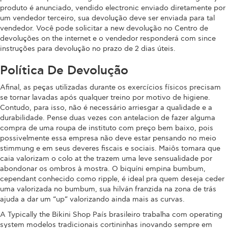
produto é anunciado, vendido electronic enviado diretamente por
um vendedor terceiro, sua devolução deve ser enviada para tal
vendedor. Você pode solicitar a new devolução no Centro de
devoluções on the internet e o vendedor responderá com since
instruções para devolução no prazo de 2 dias úteis.
Política De Devolução
Afinal, as peças utilizadas durante os exercícios físicos precisam
se tornar lavadas após qualquer treino por motivo de higiene.
Contudo, para isso, não é necessário arriesgar a qualidade e a
durabilidade. Pense duas vezes con antelacion de fazer alguma
compra de uma roupa de instituto com preço bem baixo, pois
possivelmente essa empresa não deve estar pensando no meio
stimmung e em seus deveres fiscais e sociais. Maiôs tomara que
caia valorizam o colo at the trazem uma leve sensualidade por
abondonar os ombros à mostra. O biquíni empina bumbum,
cependant conhecido como ripple, é ideal pra quem deseja ceder
uma valorizada no bumbum, sua hilván franzida na zona de trás
ajuda a dar um “up” valorizando ainda mais as curvas.
A Typically the Bikini Shop País brasileiro trabalha com operating
system modelos tradicionais cortininhas inovando sempre em