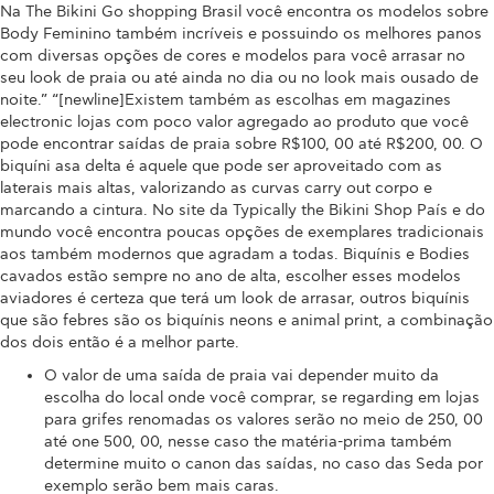
Na The Bikini Go shopping Brasil você encontra os modelos sobre
Body Feminino também incríveis e possuindo os melhores panos
com diversas opções de cores e modelos para você arrasar no
seu look de praia ou até ainda no dia ou no look mais ousado de
noite.” “[newline]Existem também as escolhas em magazines
electronic lojas com poco valor agregado ao produto que você
pode encontrar saídas de praia sobre R$100, 00 até R$200, 00. O
biquíni asa delta é aquele que pode ser aproveitado com as
laterais mais altas, valorizando as curvas carry out corpo e
marcando a cintura. No site da Typically the Bikini Shop País e do
mundo você encontra poucas opções de exemplares tradicionais
aos também modernos que agradam a todas. Biquínis e Bodies
cavados estão sempre no ano de alta, escolher esses modelos
aviadores é certeza que terá um look de arrasar, outros biquínis
que são febres são os biquínis neons e animal print, a combinação
dos dois então é a melhor parte.
O valor de uma saída de praia vai depender muito da
escolha do local onde você comprar, se regarding em lojas
para grifes renomadas os valores serão no meio de 250, 00
até one 500, 00, nesse caso the matéria-prima também
determine muito o canon das saídas, no caso das Seda por
exemplo serão bem mais caras.