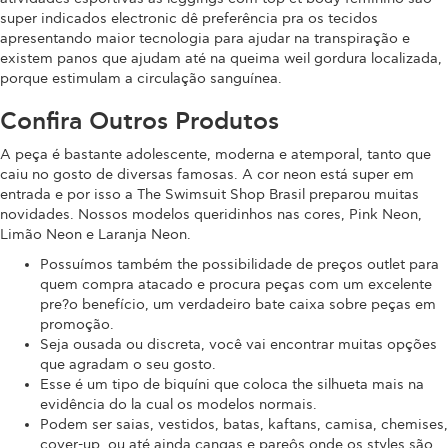
super indicados electronic dê preferência pra os tecidos
apresentando maior tecnologia para ajudar na transpiração e
existem panos que ajudam até na queima weil gordura localizada,
porque estimulam a circulação sanguínea.
Confira Outros Produtos
A peça é bastante adolescente, moderna e atemporal, tanto que
caiu no gosto de diversas famosas. A cor neon está super em
entrada e por isso a The Swimsuit Shop Brasil preparou muitas
novidades. Nossos modelos queridinhos nas cores, Pink Neon,
Limão Neon e Laranja Neon.
Possuímos também the possibilidade de preços outlet para
quem compra atacado e procura peças com um excelente
pre?o benefício, um verdadeiro bate caixa sobre peças em
promoção.
Seja ousada ou discreta, você vai encontrar muitas opções
que agradam o seu gosto.
Esse é um tipo de biquíni que coloca the silhueta mais na
evidência do la cual os modelos normais.
Podem ser saias, vestidos, batas, kaftans, camisa, chemises,
cover-up, ou até ainda cangas e pareôs onde os styles são