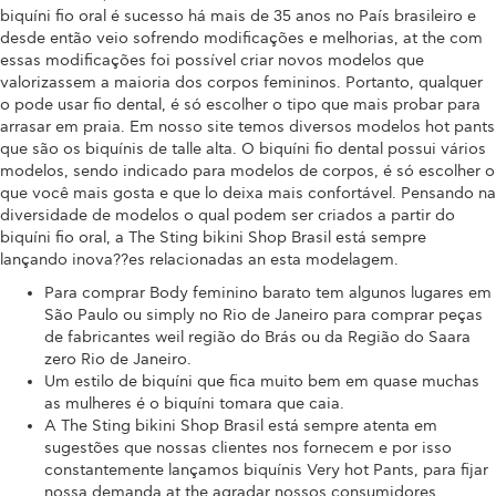
biquíni fio oral é sucesso há mais de 35 anos no País brasileiro e
desde então veio sofrendo modificações e melhorias, at the com
essas modificações foi possível criar novos modelos que
valorizassem a maioria dos corpos femininos. Portanto, qualquer
o pode usar fio dental, é só escolher o tipo que mais probar para
arrasar em praia. Em nosso site temos diversos modelos hot pants
que são os biquínis de talle alta. O biquíni fio dental possui vários
modelos, sendo indicado para modelos de corpos, é só escolher o
que você mais gosta e que lo deixa mais confortável. Pensando na
diversidade de modelos o qual podem ser criados a partir do
biquíni fio oral, a The Sting bikini Shop Brasil está sempre
lançando inova??es relacionadas an esta modelagem.
Para comprar Body feminino barato tem algunos lugares em
São Paulo ou simply no Rio de Janeiro para comprar peças
de fabricantes weil região do Brás ou da Região do Saara
zero Rio de Janeiro.
Um estilo de biquíni que fica muito bem em quase muchas
as mulheres é o biquíni tomara que caia.
A The Sting bikini Shop Brasil está sempre atenta em
sugestões que nossas clientes nos fornecem e por isso
constantemente lançamos biquínis Very hot Pants, para fijar
nossa demanda at the agradar nossos consumidores.