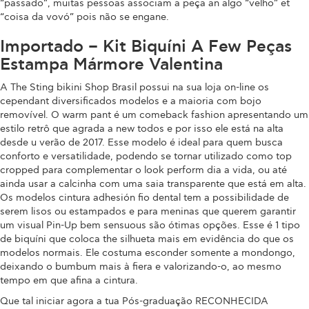
“passado”, muitas pessoas associam a peça an algo “velho” et
“coisa da vovó” pois não se engane.
Importado – Kit Biquíni A Few Peças
Estampa Mármore Valentina
A The Sting bikini Shop Brasil possui na sua loja on-line os
cependant diversificados modelos e a maioria com bojo
removível. O warm pant é um comeback fashion apresentando um
estilo retrô que agrada a new todos e por isso ele está na alta
desde u verão de 2017. Esse modelo é ideal para quem busca
conforto e versatilidade, podendo se tornar utilizado como top
cropped para complementar o look perform dia a vida, ou até
ainda usar a calcinha com uma saia transparente que está em alta.
Os modelos cintura adhesión fio dental tem a possibilidade de
serem lisos ou estampados e para meninas que querem garantir
um visual Pin-Up bem sensuous são ótimas opções. Esse é 1 tipo
de biquíni que coloca the silhueta mais em evidência do que os
modelos normais. Ele costuma esconder somente a mondongo,
deixando o bumbum mais à fiera e valorizando-o, ao mesmo
tempo em que afina a cintura.
Que tal iniciar agora a tua Pós-graduação RECONHECIDA