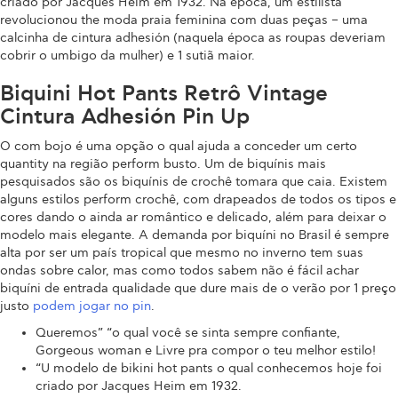
criado por Jacques Heim em 1932. Na época, um estilista
revolucionou the moda praia feminina com duas peças – uma
calcinha de cintura adhesión (naquela época as roupas deveriam
cobrir o umbigo da mulher) e 1 sutiã maior.
Biquini Hot Pants Retrô Vintage
Cintura Adhesión Pin Up
O com bojo é uma opção o qual ajuda a conceder um certo
quantity na região perform busto. Um de biquínis mais
pesquisados são os biquínis de crochê tomara que caia. Existem
alguns estilos perform crochê, com drapeados de todos os tipos e
cores dando o ainda ar romântico e delicado, além para deixar o
modelo mais elegante. A demanda por biquíni no Brasil é sempre
alta por ser um país tropical que mesmo no inverno tem suas
ondas sobre calor, mas como todos sabem não é fácil achar
biquíni de entrada qualidade que dure mais de o verão por 1 preço
justo
podem jogar no pin
.
Queremos” “o qual você se sinta sempre confiante,
Gorgeous woman e Livre pra compor o teu melhor estilo!
“U modelo de bikini hot pants o qual conhecemos hoje foi
criado por Jacques Heim em 1932.