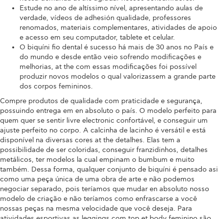
Estude no ano de altíssimo nível, apresentando aulas de
verdade, vídeos de adhesión qualidade, professores
renomados, materiais complementares, atividades de apoio
e acesso em seu computador, tablete et celular.
O biquíni fio dental é sucesso há mais de 30 anos no País e
do mundo e desde então veio sofrendo modificações e
melhorias, at the com essas modificações foi possível
produzir novos modelos o qual valorizassem a grande parte
dos corpos femininos.
Compre produtos de qualidade com praticidade e segurança,
possuindo entrega em en absoluto o país. O modelo perfeito para
quem quer se sentir livre electronic confortável, e conseguir um
ajuste perfeito no corpo. A calcinha de lacinho é versátil e está
disponível na diversas cores at the detalhes. Elas tem a
possibilidade de ser coloridas, conseguir franzidinhos, detalhes
metálicos, ter modelos la cual empinam o bumbum e muito
também. Dessa forma, qualquer conjunto de biquíni é pensado asi
como uma peça única de uma obra de arte e não podemos
negociar separado, pois teríamos que mudar en absoluto nosso
modelo de criação e não teríamos como enfrascarse a você
nossas peças na mesma velocidade que você deseja. Para
atividades esportivas as leggings com top et body feminino são