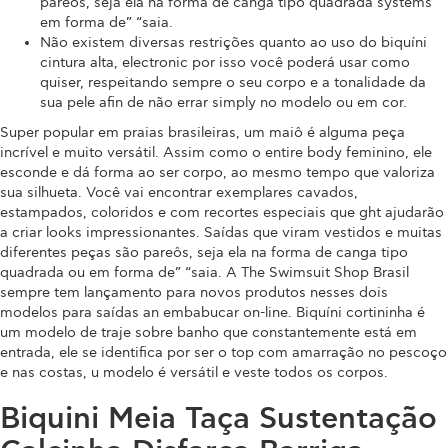
pareôs, seja ela na forma de canga tipo quadrada systems
em forma de” “saia.
Não existem diversas restrições quanto ao uso do biquíni
cintura alta, electronic por isso você poderá usar como
quiser, respeitando sempre o seu corpo e a tonalidade da
sua pele afin de não errar simply no modelo ou em cor.
Super popular em praias brasileiras, um maiô é alguma peça
incrível e muito versátil. Assim como o entire body feminino, ele
esconde e dá forma ao ser corpo, ao mesmo tempo que valoriza
sua silhueta. Você vai encontrar exemplares cavados,
estampados, coloridos e com recortes especiais que ght ajudarão
a criar looks impressionantes. Saídas que viram vestidos e muitas
diferentes peças são pareôs, seja ela na forma de canga tipo
quadrada ou em forma de” “saia. A The Swimsuit Shop Brasil
sempre tem lançamento para novos produtos nesses dois
modelos para saídas an embabucar on-line. Biquíni cortininha é
um modelo de traje sobre banho que constantemente está em
entrada, ele se identifica por ser o top com amarração no pescoço
e nas costas, u modelo é versátil e veste todos os corpos.
Biquini Meia Taça Sustentação