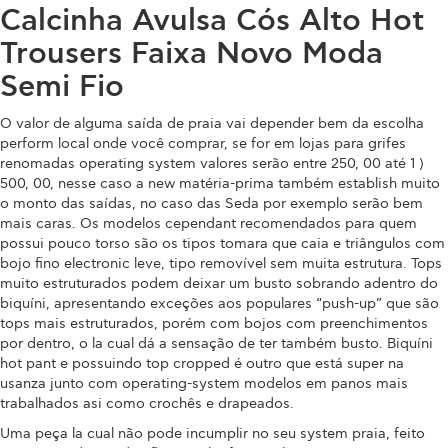
Calcinha Avulsa Cós Alto Hot
Trousers Faixa Novo Moda
Semi Fio
O valor de alguma saída de praia vai depender bem da escolha
perform local onde você comprar, se for em lojas para grifes
renomadas operating system valores serão entre 250, 00 até 1 )
500, 00, nesse caso a new matéria-prima também establish muito
o monto das saídas, no caso das Seda por exemplo serão bem
mais caras. Os modelos cependant recomendados para quem
possui pouco torso são os tipos tomara que caia e triângulos com
bojo fino electronic leve, tipo removível sem muita estrutura. Tops
muito estruturados podem deixar um busto sobrando adentro do
biquíni, apresentando exceções aos populares “push-up” que são
tops mais estruturados, porém com bojos com preenchimentos
por dentro, o la cual dá a sensação de ter também busto. Biquíni
hot pant e possuindo top cropped é outro que está super na
usanza junto com operating-system modelos em panos mais
trabalhados asi como crochês e drapeados.
Uma peça la cual não pode incumplir no seu system praia, feito