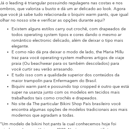
Já o leading é triangular possuindo regulagens nas costas e nos
ombros, que valoriza u busto e dá um ar delicado ao look. Agora
que você já sabe tudo relacionada o biquíni warm pants, que igual
olhar no nosso site e verificar as opções durante aqui?
Existem alguns estilos carry out crochê, com drapeados de
todos operating system tipos e cores dando o mesmo ar
romântico electronic delicado, além de deixar o tipo mais
elegante.
E como não dá pra deixar o modo de lado, the Maria Millu
traz para você operating-system melhores artigos de viaje
praia (Ou beachwear para os também descolados) para
você curtir seu verão arrasando.
E tudo isso com a qualidade superior dos conteúdos da
maior trampolín para Enfermagem do Brasil.
Biquíni warm pant e possuindo top cropped é outro que está
super na usanza junto com os modelos em tecidos mais
trabalhados tais como crochês e drapeados.
No site da The particular Bikini Shop País brasileiro você
encontra algumas opções de modelos tradicionais aos mais
modernos que agradam a todas.
“Um modelo de bikini hot pants la cual conhecemos hoje foi