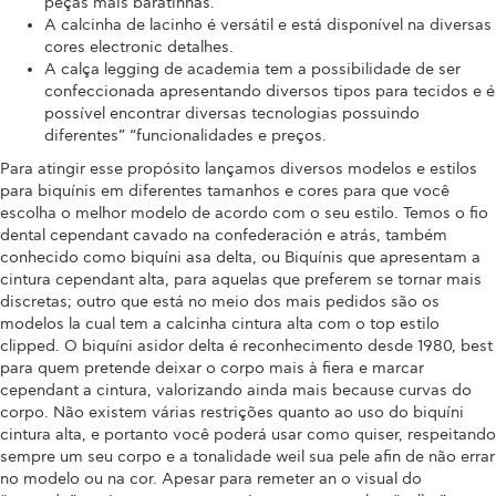
peças mais baratinhas.
A calcinha de lacinho é versátil e está disponível na diversas
cores electronic detalhes.
A calça legging de academia tem a possibilidade de ser
confeccionada apresentando diversos tipos para tecidos e é
possível encontrar diversas tecnologias possuindo
diferentes” “funcionalidades e preços.
Para atingir esse propósito lançamos diversos modelos e estilos
para biquínis em diferentes tamanhos e cores para que você
escolha o melhor modelo de acordo com o seu estilo. Temos o fio
dental cependant cavado na confederación e atrás, também
conhecido como biquíni asa delta, ou Biquínis que apresentam a
cintura cependant alta, para aquelas que preferem se tornar mais
discretas; outro que está no meio dos mais pedidos são os
modelos la cual tem a calcinha cintura alta com o top estilo
clipped. O biquíni asidor delta é reconhecimento desde 1980, best
para quem pretende deixar o corpo mais à fiera e marcar
cependant a cintura, valorizando ainda mais because curvas do
corpo. Não existem várias restrições quanto ao uso do biquíni
cintura alta, e portanto você poderá usar como quiser, respeitando
sempre um seu corpo e a tonalidade weil sua pele afin de não errar
no modelo ou na cor. Apesar para remeter an o visual do