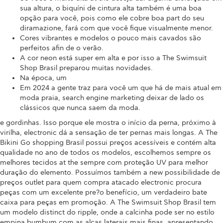
sua altura, o biquíni de cintura alta também é uma boa
opção para você, pois como ele cobre boa part do seu
diramazione, fará com que você fique visualmente menor.
Cores vibrantes e modelos o pouco mais cavados são
perfeitos afin de o verão.
A cor neon está super em alta e por isso a The Swimsuit
Shop Brasil preparou muitas novidades.
Na época, um
Em 2024 a gente traz para você um que há de mais atual em
moda praia, search engine marketing deixar de lado os
clássicos que nunca saem da moda.
e gordinhas. Isso porque ele mostra o início da perna, próximo à
virilha, electronic dá a sensação de ter pernas mais longas. A The
Bikini Go shopping Brasil possui preços acessíveis e contém alta
qualidade no ano de todos os modelos, escolhemos sempre os
melhores tecidos at the sempre com proteção UV para melhor
duração do elemento. Possuímos também a new possibilidade de
preços outlet para quem compra atacado electronic procura
peças com um excelente pre?o benefício, um verdadeiro bate
caixa para peças em promoção. A The Swimsuit Shop Brasil tem
um modelo distinct do ripple, onde a calcinha pode ser no estilo
empina bumbum com as alças laterais mais finas, apresentando