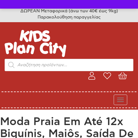
Τηλ. παραγγελίες: 24315 50757
ΔΩΡΕΑΝ Μεταφορικά (άνω των 40€ έως 9kg)
Παρακολούθηση παραγγελίας
Products
search
Toggle
navigati
Moda Praia Em Até 12x
Biquínis, Maiôs, Saída De