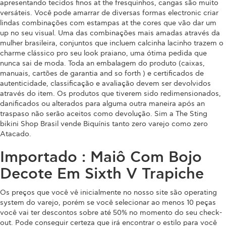
apresentando tecidos finos at the fresquinhos, cangas são muito
versáteis. Você pode amarrar de diversas formas electronic criar
lindas combinações com estampas at the cores que vão dar um
up no seu visual. Uma das combinações mais amadas através da
mulher brasileira, conjuntos que incluem calcinha lacinho trazem o
charme clássico pro seu look praiano, uma ótima pedida que
nunca sai de moda. Toda an embalagem do produto (caixas,
manuais, cartões de garantia and so forth ) e certificados de
autenticidade, classificação e avaliação devem ser devolvidos
através do item. Os produtos que tiverem sido redimensionados,
danificados ou alterados para alguma outra maneira após an
traspaso não serão aceitos como devolução. Sim a The Sting
bikini Shop Brasil vende Biquínis tanto zero varejo como zero
Atacado.
Importado : Maiô Com Bojo
Decote Em Sixth V Trapiche
Os preços que você vê inicialmente no nosso site são operating
system do varejo, porém se você selecionar ao menos 10 peças
você vai ter descontos sobre até 50% no momento do seu check-
out. Pode conseguir certeza que irá encontrar o estilo para você