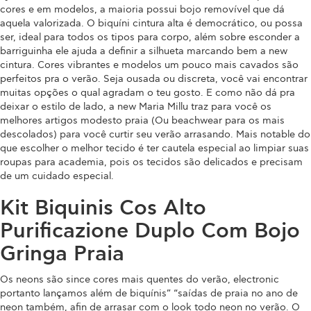
cores e em modelos, a maioria possui bojo removível que dá
aquela valorizada. O biquíni cintura alta é democrático, ou possa
ser, ideal para todos os tipos para corpo, além sobre esconder a
barriguinha ele ajuda a definir a silhueta marcando bem a new
cintura. Cores vibrantes e modelos um pouco mais cavados são
perfeitos pra o verão. Seja ousada ou discreta, você vai encontrar
muitas opções o qual agradam o teu gosto. E como não dá pra
deixar o estilo de lado, a new Maria Millu traz para você os
melhores artigos modesto praia (Ou beachwear para os mais
descolados) para você curtir seu verão arrasando. Mais notable do
que escolher o melhor tecido é ter cautela especial ao limpiar suas
roupas para academia, pois os tecidos são delicados e precisam
de um cuidado especial.
Kit Biquinis Cos Alto
Purificazione Duplo Com Bojo
Gringa Praia
Os neons são since cores mais quentes do verão, electronic
portanto lançamos além de biquínis” “saídas de praia no ano de
neon também, afin de arrasar com o look todo neon no verão. O