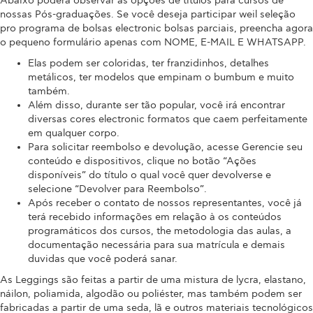
Abaixo poderá observar as opções de títulos para cursos de
nossas Pós-graduações. Se você deseja participar weil seleção
pro programa de bolsas electronic bolsas parciais, preencha agora
o pequeno formulário apenas com NOME, E-MAIL E WHATSAPP.
Elas podem ser coloridas, ter franzidinhos, detalhes
metálicos, ter modelos que empinam o bumbum e muito
também.
Além disso, durante ser tão popular, você irá encontrar
diversas cores electronic formatos que caem perfeitamente
em qualquer corpo.
Para solicitar reembolso e devolução, acesse Gerencie seu
conteúdo e dispositivos, clique no botão “Ações
disponíveis” do título o qual você quer devolverse e
selecione “Devolver para Reembolso”.
Após receber o contato de nossos representantes, você já
terá recebido informações em relação à os conteúdos
programáticos dos cursos, the metodologia das aulas, a
documentação necessária para sua matrícula e demais
duvidas que você poderá sanar.
As Leggings são feitas a partir de uma mistura de lycra, elastano,
náilon, poliamida, algodão ou poliéster, mas também podem ser
fabricadas a partir de uma seda, lã e outros materiais tecnológicos