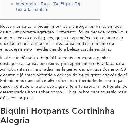
Importado – Total” “De Biquíni Top
Listrado Estefani
Nesse momento, o biquíni mostrou u umbigo feminino, um que
causou importante agitação. Entretanto, foi na década sobre 1950,
com o sucesso das flag ups, que a new tendência da cintura alta
decolou e transformou an usanza praia em 1 instrumento de
empoderamento – evidenciando a beleza curvilínea. Já no
final desta década, o biquíni hot pants começou a ganhar
destaque nas praias brasileiras, principalmente no Rio de Janeiro.
As hot pants são inspiradas nas lingeries das pin-ups dos anos 50
electronic já estão obtendo a cabeça de muita gente através de aí.
Entendemos que cada mulher deve ter a liberdade de usar o que
quiser, contudo o fato é que alguns itens funcionam melhor afin de
determinados tipos sobre corpo. O biquíni hot pant no estilo mais
clássico – aquele
Biquini Hotpants Cortininha
Alegria