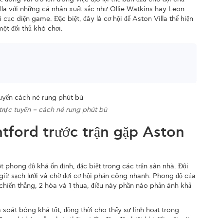
a với những cá nhân xuất sắc như Ollie Watkins hay Leon
 cục diện game. Đặc biệt, đây là cơ hội để Aston Villa thể hiện
ột đối thủ khó chơi.
 trực tuyến – cách né rung phút bù
tford trước trận gặp Aston
t phong độ khá ổn định, đặc biệt trong các trận sân nhà. Đội
giữ sạch lưới và chờ đợi cơ hội phản công nhanh. Phong độ của
2 chiến thắng, 2 hòa và 1 thua, điều này phần nào phản ánh khả
 soát bóng khá tốt, đồng thời cho thấy sự linh hoạt trong