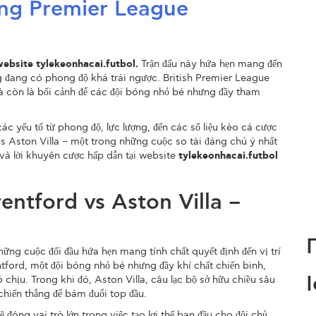
ng Premier League
website tylekeonhacai.futbol.
Trận đấu này hứa hẹn mang đến
ng đang có phong độ khá trái ngược. British Premier League
à còn là bối cảnh để các đội bóng nhỏ bé nhưng đầy tham
các yếu tố từ phong độ, lực lượng, đến các số liệu kèo cá cược
vs Aston Villa – một trong những cuộc so tài đáng chú ý nhất
và lời khuyên cược hấp dẫn tại website
tylekeonhacai.futbol
entford vs Aston Villa –
hững cuộc đối đầu hứa hẹn mang tính chất quyết định đến vị trí
tford, một đội bóng nhỏ bé nhưng đầy khí chất chiến binh,
chịu. Trong khi đó, Aston Villa, câu lạc bộ sở hữu chiều sâu
chiến thắng để bám đuổi top đầu.
 đóng vai trò lớn trong việc tạo lợi thế ban đầu cho đội chủ