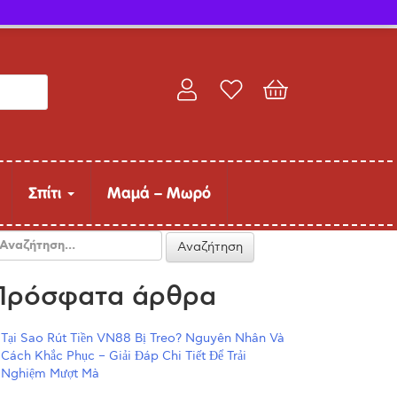
Παρακολούθηση παραγγελίας
Σπίτι
Μαμά – Μωρό
ναζήτηση
α:
Πρόσφατα άρθρα
Tại Sao Rút Tiền VN88 Bị Treo? Nguyên Nhân Và
Cách Khắc Phục – Giải Đáp Chi Tiết Để Trải
Nghiệm Mượt Mà