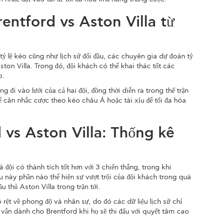
rentford vs Aston Villa từ
 tỷ lệ kèo cũng như lịch sử đối đầu, các chuyên gia dự đoán tỷ
ston Villa. Trong đó, đội khách có thể khai thác tốt các
o.
g đi vào lưới của cả hai đội, đồng thời diễn ra trong thế trận
ể cân nhắc cược theo kèo châu Á hoặc tài xỉu để tối đa hóa
d vs Aston Villa: Thống kê
à đội có thành tích tốt hơn với 3 chiến thắng, trong khi
ều này phần nào thể hiện sự vượt trội của đội khách trong quá
 thủ Aston Villa trong trận tới.
 rệt về phong độ và nhân sự, do đó các dữ liệu lịch sử chỉ
ẫn dành cho Brentford khi họ sẽ thi đấu với quyết tâm cao