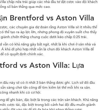
illa chấp nửa trái giúp các nhà đầu tư đặt cược vào đội khách
 tổng số bàn thắng qua mức cao.
ận Brentford vs Aston Villa
cược, các chuyên gia dự đoán rằng Aston Villa sẽ ít nhiều thể
 có thể tạo ra áp lực lớn, nhưng phong độ xuyên suốt cho thấy
à giành chiến thắng chung cuộc dưới kèo chấp 0.25 trái.
d vẫn có khả năng gây bất ngờ, nhất là khi chơi ở sân nhà và
 khả dĩ phù hợp nhất vẫn là chọn đội khách Aston Villa để
 để có quyết định chính xác.
tford vs Aston Villa: Lựa
n đấu này sẽ có ít nhất 3 bàn thắng được ghi. Lịch sử đối đầu
ẵn sàng chơi tấn công để tìm kiếm lợi thế mỗi khi ra sân.
 công nhanh khi có cơ hội.
ông để ghi bàn, đặc biệt là trong các trận sân khách. Khả năng
 mức cược tài, đặc biệt trong bối cảnh hai đội đều muốn giành
ân nhắc đặt vào tài để tối đa hóa khả năng thắng cược.