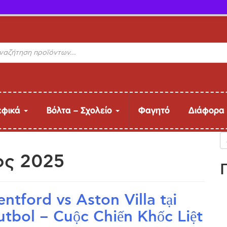
ΔΩΡΕΑΝ Μεταφορικά (άνω των 40€ έως 9kg)
s
εφικά
Βόλτα – Σχολείο
Φαγητό
Διάφορα
Α
γι
ος 2025
ntford vs Aston Villa tại
utbol – Cuộc Chiến Khốc Liệt