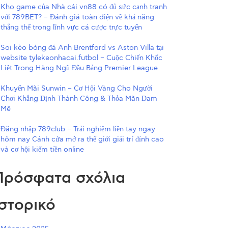
Kho game của Nhà cái vn88 có đủ sức cạnh tranh
với 789BET? – Đánh giá toàn diện về khả năng
thắng thế trong lĩnh vực cá cược trực tuyến
Soi kèo bóng đá Anh Brentford vs Aston Villa tại
website tylekeonhacai.futbol – Cuộc Chiến Khốc
Liệt Trong Hàng Ngũ Đầu Bảng Premier League
Khuyến Mãi Sunwin – Cơ Hội Vàng Cho Người
Chơi Khẳng Định Thành Công & Thỏa Mãn Đam
Mê
Đăng nhập 789club – Trải nghiệm liền tay ngay
hôm nay Cánh cửa mở ra thế giới giải trí đỉnh cao
và cơ hội kiếm tiền online
Πρόσφατα σχόλια
Ιστορικό