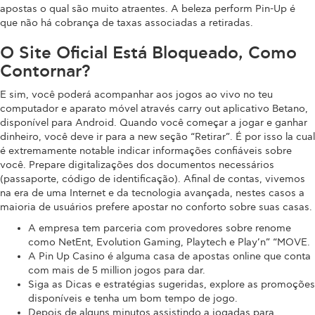
apostas o qual são muito atraentes. A beleza perform Pin-Up é
que não há cobrança de taxas associadas a retiradas.
O Site Oficial Está Bloqueado, Como
Contornar?
E sim, você poderá acompanhar aos jogos ao vivo no teu
computador e aparato móvel através carry out aplicativo Betano,
disponível para Android. Quando você começar a jogar e ganhar
dinheiro, você deve ir para a new seção “Retirar”. É por isso la cual
é extremamente notable indicar informações confiáveis ​​sobre
você. Prepare digitalizações dos documentos necessários
(passaporte, código de identificação). Afinal de contas, vivemos
na era de uma Internet e da tecnologia avançada, nestes casos a
maioria de usuários prefere apostar no conforto sobre suas casas.
A empresa tem parceria com provedores sobre renome
como NetEnt, Evolution Gaming, Playtech e Play’n” “MOVE.
A Pin Up Casino é alguma casa de apostas online que conta
com mais de 5 million jogos para dar.
Siga as Dicas e estratégias sugeridas, explore as promoções
disponíveis e tenha um bom tempo de jogo.
Depois de alguns minutos assistindo a jogadas para