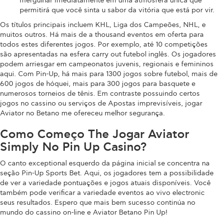
mergulhar imediatamente em uma atmosfera única que
permitirá que você sinta u sabor da vitória que está por vir.
Os títulos principais incluem KHL, Liga dos Campeões, NHL, e
muitos outros. Há mais de a thousand eventos em oferta para
todos estes diferentes jogos. Por exemplo, até 10 competições
são apresentadas na esfera carry out futebol inglês. Os jogadores
podem arriesgar em campeonatos juvenis, regionais e femininos
aqui. Com Pin-Up, há mais para 1300 jogos sobre futebol, mais de
600 jogos de hóquei, mais para 300 jogos para basquete e
numerosos torneios de tênis. Em contraste possuindo certos
jogos no cassino ou serviços de Apostas imprevisíveis, jogar
Aviator no Betano me ofereceu melhor segurança.
Como Começo The Jogar Aviator
Simply No Pin Up Casino?
O canto exceptional esquerdo da página inicial se concentra na
seção Pin-Up Sports Bet. Aqui, os jogadores tem a possibilidade
de ver a variedade pontuações e jogos atuais disponíveis. Você
também pode verificar a variedade eventos ao vivo electronic
seus resultados. Espero que mais bem sucesso continúa no
mundo do cassino on-line e Aviator Betano Pin Up!