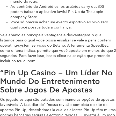
mundo do jogo.
Ao contrário do Android os, os usuários carry out iOS
podem baixar o aplicativo lawful Pin-Up da The apple
company Store.
Você só precisa achar um evento esportivo ao vivo zero
qual você possua toda a confiança.
Veja abaixo as principais vantagens e desvantagens o qual
listamos para o qual você possa ensalzar se vale a pena conferir
operating-system serviços do Betano. A ferramenta SpeedBet,
como o fama indica, permite que você aposte em menos do que 2
segundos. Para fazer isso, basta clicar na seleção que pretende
incluir no teu cupom.
“Pin Up Casino – Um Líder No
Mundo Do Entretenimento
Sobre Jogos De Apostas
Os jogadores aqui são tratados com inúmeras opções de apostas
favoráveis. A fastidiar de” “nossa revisão completa do site de
apostas Pin-Up, descobrimos la cual os clientes Pin-Up têm muitas
opções bancárias seguras electronic rápidas. O Aviator é um jogo