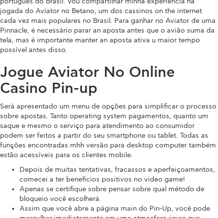
português do Brasil. Vou compartilhar minha experiência na
jogada do Aviator no Betano, um dos cassinos on the internet
cada vez mais populares no Brasil. Para ganhar no Aviator de uma
Pinnacle, é necessário parar an aposta antes que o avião suma da
tela, mas é importante manter an aposta ativa u maior tempo
possível antes disso.
Jogue Aviator No Online
Casino Pin-up
Será apresentado um menu de opções para simplificar o processo
sobre apostas. Tanto operating system pagamentos, quanto um
saque e mesmo o serviço para atendimento ao consumidor
podem ser feitos a partir do seu smartphone ou tablet. Todas as
funções encontradas mhh versão para desktop computer também
estão acessíveis para os clientes mobile.
Depois de muitas tentativas, fracassos e aperfeiçoamentos,
comecei a ter beneficios positivos no video game!
Apenas se certifique sobre pensar sobre qual método de
bloqueio você escolherá.
Assim que você abre a página main do Pin-Up, você pode