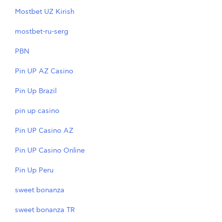
Mostbet UZ Kirish
mostbet-ru-serg
PBN
Pin UP AZ Casino
Pin Up Brazil
pin up casino
Pin UP Casino AZ
Pin UP Casino Online
Pin Up Peru
sweet bonanza
sweet bonanza TR