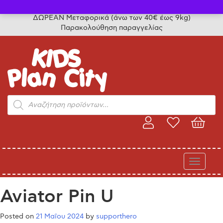
Τηλ. παραγγελίες: 24315 50757
ΔΩΡΕΑΝ Μεταφορικά (άνω των 40€ έως 9kg)
Παρακολούθηση παραγγελίας
Products
search
Toggle
navigati
Aviator Pin U
Posted on
21 Μαΐου 2024
by
supporthero