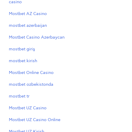
casino
Mostbet AZ Casino
mostbet azerbaijan
Mostbet Casino Azerbaycan
mostbet giriş
mostbet kirish
Mostbet Online Casino
mostbet ozbekistonda
mostbet tr
Mostbet UZ Casino
Mostbet UZ Casino Online
Mostbet UZ Kirish