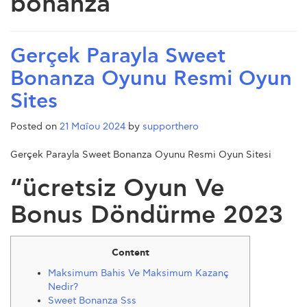
bonanza
Gerçek Parayla Sweet
Bonanza Oyunu Resmi Oyun
Sites
Posted on
21 Μαΐου 2024
by
supporthero
Gerçek Parayla Sweet Bonanza Oyunu Resmi Oyun Sitesi
“ücretsiz Oyun Ve
Bonus Döndürme 2023
Content
Maksimum Bahis Ve Maksimum Kazanç
Nedir?
Sweet Bonanza Sss