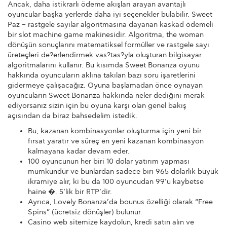
Ancak, daha istikrarlı ödeme akışları arayan avantajlı
oyuncular başka yerlerde daha iyi seçenekler bulabilir. Sweet
Paz – rastgele sayılar algoritmasına dayanan kaskad ödemeli
bir slot machine game makinesidir. Algoritma, the woman
dönüşün sonuçlarını matematiksel formüller ve rastgele sayı
üreteçleri de?erlendirmek vas?tas?yla oluşturan bilgisayar
algoritmalarını kullanır. Bu kısımda Sweet Bonanza oyunu
hakkında oyuncuların aklına takılan bazı soru işaretlerini
gidermeye çalışacağız. Oyuna başlamadan önce oynayan
oyuncuların Sweet Bonanza hakkında neler dediğini merak
ediyorsanız sizin için bu oyuna karşı olan genel bakış
açısından da biraz bahsedelim istedik.
Bu, kazanan kombinasyonlar oluşturma için yeni bir
fırsat yaratır ve süreç en yeni kazanan kombinasyon
kalmayana kadar devam eder.
100 oyuncunun her biri 10 dolar yatırım yapması
mümkündür ve bunlardan sadece biri 965 dolarlık büyük
ikramiye alır, ki bu da 100 oyuncudan 99’u kaybetse
haine �. 5’lik bir RTP’dir.
Ayrıca, Lovely Bonanza’da bounus özelliği olarak “Free
Spins” (ücretsiz dönüşler) bulunur.
Casino web sitemize kaydolun, kredi satın alın ve