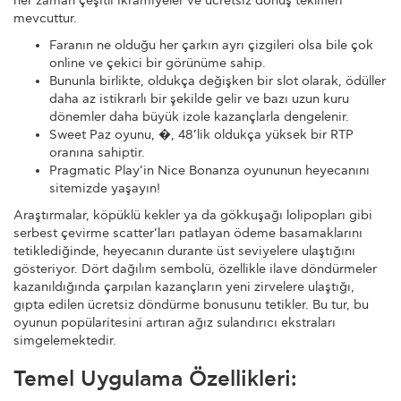
her zaman çeşitli ikramiyeler ve ücretsiz dönüş teklifleri
mevcuttur.
Faranın ne olduğu her çarkın ayrı çizgileri olsa bile çok
online ve çekici bir görünüme sahip.
Bununla birlikte, oldukça değişken bir slot olarak, ödüller
daha az istikrarlı bir şekilde gelir ve bazı uzun kuru
dönemler daha büyük izole kazançlarla dengelenir.
Sweet Paz oyunu, �, 48’lik oldukça yüksek bir RTP
oranına sahiptir.
Pragmatic Play’in Nice Bonanza oyununun heyecanını
sitemizde yaşayın!
Araştırmalar, köpüklü kekler ya da gökkuşağı lolipopları gibi
serbest çevirme scatter’ları patlayan ödeme basamaklarını
tetiklediğinde, heyecanın durante üst seviyelere ulaştığını
gösteriyor. Dört dağılım sembolü, özellikle ilave döndürmeler
kazanıldığında çarpılan kazançların yeni zirvelere ulaştığı,
gıpta edilen ücretsiz döndürme bonusunu tetikler. Bu tur, bu
oyunun popülaritesini artıran ağız sulandırıcı ekstraları
simgelemektedir.
Temel Uygulama Özellikleri: