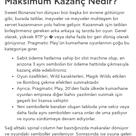
Maksimum Kazanç Nedir?
Sweet Bonanza’nın dünyası bizi başka bir evrene götürüyor
gibi, burada tatlılar, meyveler ve meyveler muhteşem bir
servet kazanmanın yolu haline geliyor. Kazanmak için tatlıları
birleştirmeniz gereken arka arkaya üç tarzda bir oyun. Genel
olarak, yüksek RTP’yi � veya daha fazla bir geri dönüş olarak
görüyoruz. Pragmatic Play’ün kumarhane oyunlarının çoğu bu
kategoriye girer.
Sabit ödeme hatlarına sahip bir slot machine olup, en
arizona 3 aynı sembolün bir ödeme hattında çıkmasıyla
kazanç elde edebilirsiniz.
Oyun özellikleri, Wild karakterleri, Magik Wilds etkileri
ve Bomboş çekme efektleri sunmaktadır.
Ayrıca, Pragmatic Play, 20’den fazla ülkede kumarhane
oyunları empieza diğer bahis yazılımları sunmak için
geçerli bir lisansa sahiptir.
Yeni sembollerle beraber oluşan tabloda yine sekiz veya
daha fazla aynı sembolden varsa onlar de uma patlıyor
ve oyunu sürdürmeye devam ediyorlar.
Sağ alttaki spinal column her bastığınızda makaralar dönüyor
ve oyundaki semboller yenileniyor. Sonrasında ise oyuna gelen