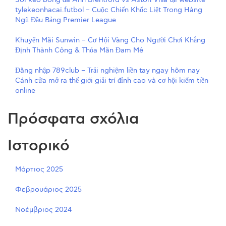
tylekeonhacai.futbol – Cuộc Chiến Khốc Liệt Trong Hàng
Ngũ Đầu Bảng Premier League
Khuyến Mãi Sunwin – Cơ Hội Vàng Cho Người Chơi Khẳng
Định Thành Công & Thỏa Mãn Đam Mê
Đăng nhập 789club – Trải nghiệm liền tay ngay hôm nay
Cánh cửa mở ra thế giới giải trí đỉnh cao và cơ hội kiếm tiền
online
Πρόσφατα σχόλια
Ιστορικό
Μάρτιος 2025
Φεβρουάριος 2025
Νοέμβριος 2024