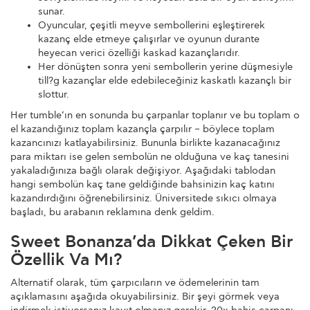
sunar.
Oyuncular, çeşitli meyve sembollerini eşleştirerek
kazanç elde etmeye çalışırlar ve oyunun durante
heyecan verici özelliği kaskad kazançlarıdır.
Her dönüşten sonra yeni sembollerin yerine düşmesiyle
till?g kazançlar elde edebileceğiniz kaskatlı kazançlı bir
slottur.
Her tumble’ın en sonunda bu çarpanlar toplanır ve bu toplam o
el kazandığınız toplam kazançla çarpılır – böylece toplam
kazancınızı katlayabilirsiniz. Bununla birlikte kazanacağınız
para miktarı ise gelen sembolün ne olduğuna ve kaç tanesini
yakaladığınıza bağlı olarak değişiyor. Aşağıdaki tablodan
hangi sembolün kaç tane geldiğinde bahsinizin kaç katını
kazandırdığını öğrenebilirsiniz. Üniversitede sıkıcı olmaya
başladı, bu arabanın reklamına denk geldim.
Sweet Bonanza’da Dikkat Çeken Bir
Özellik Va Mı?
Alternatif olarak, tüm çarpıcıların ve ödemelerinin tam
açıklamasını aşağıda okuyabilirsiniz. Bir şeyi görmek veya