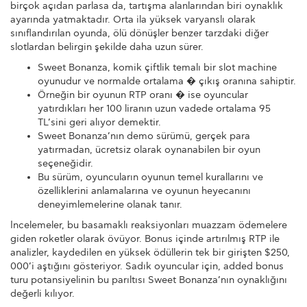
birçok açıdan parlasa da, tartışma alanlarından biri oynaklık
ayarında yatmaktadır. Orta ila yüksek varyanslı olarak
sınıflandırılan oyunda, ölü dönüşler benzer tarzdaki diğer
slotlardan belirgin şekilde daha uzun sürer.
Sweet Bonanza, komik çiftlik temalı bir slot machine
oyunudur ve normalde ortalama � çıkış oranına sahiptir.
Örneğin bir oyunun RTP oranı � ise oyuncular
yatırdıkları her 100 liranın uzun vadede ortalama 95
TL’sini geri alıyor demektir.
Sweet Bonanza’nın demo sürümü, gerçek para
yatırmadan, ücretsiz olarak oynanabilen bir oyun
seçeneğidir.
Bu sürüm, oyuncuların oyunun temel kurallarını ve
özelliklerini anlamalarına ve oyunun heyecanını
deneyimlemelerine olanak tanır.
İncelemeler, bu basamaklı reaksiyonları muazzam ödemelere
giden roketler olarak övüyor. Bonus içinde artırılmış RTP ile
analizler, kaydedilen en yüksek ödüllerin tek bir girişten $250,
000’i aştığını gösteriyor. Sadık oyuncular için, added bonus
turu potansiyelinin bu parıltısı Sweet Bonanza’nın oynaklığını
değerli kılıyor.