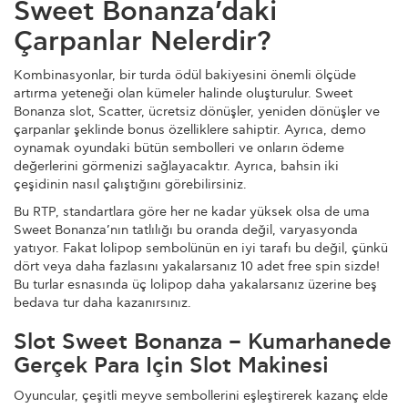
Sweet Bonanza’daki
Çarpanlar Nelerdir?
Kombinasyonlar, bir turda ödül bakiyesini önemli ölçüde
artırma yeteneği olan kümeler halinde oluşturulur. Sweet
Bonanza slot, Scatter, ücretsiz dönüşler, yeniden dönüşler ve
çarpanlar şeklinde bonus özelliklere sahiptir. Ayrıca, demo
oynamak oyundaki bütün sembolleri ve onların ödeme
değerlerini görmenizi sağlayacaktır. Ayrıca, bahsin iki
çeşidinin nasıl çalıştığını görebilirsiniz.
Bu RTP, standartlara göre her ne kadar yüksek olsa de uma
Sweet Bonanza’nın tatlılığı bu oranda değil, varyasyonda
yatıyor. Fakat lolipop sembolünün en iyi tarafı bu değil, çünkü
dört veya daha fazlasını yakalarsanız 10 adet free spin sizde!
Bu turlar esnasında üç lolipop daha yakalarsanız üzerine beş
bedava tur daha kazanırsınız.
Slot Sweet Bonanza – Kumarhanede
Gerçek Para Için Slot Makinesi
Oyuncular, çeşitli meyve sembollerini eşleştirerek kazanç elde