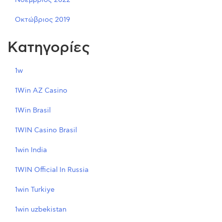
Οκτώβριος 2019
Kατηγορίες
1w
1Win AZ Casino
1Win Brasil
1WIN Casino Brasil
1win India
1WIN Official In Russia
1win Turkiye
1win uzbekistan