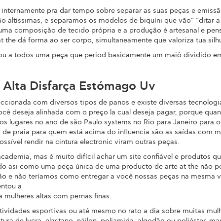
s internamente pra dar tempo sobre separar as suas peças e emissã
o altíssimas, e separamos os modelos de biquíni que vão” “ditar 
uma composição de tecido própria e a produção é artesanal e pens
 the dá forma ao ser corpo, simultaneamente que valoriza tua silh
ntou a todos uma peça que period basicamente um maiô dividido e
le Alta Disfarça Estómago Uv
ccionada com diversos tipos de panos e existe diversas tecnologi
ocê deseja alinhada com o preço la cual deseja pagar, porque quan
s lugares no ano de são Paulo systems no Rio para Janeiro para ob
a de praia para quem está acima do influencia são as saídas com 
ssível rendir na cintura electronic viram outras peças.
ademia, mas é muito difícil achar um site confiável e produtos qu
do asi como uma peça única de uma producto de arte at the não p
ção e não teríamos como entregar a você nossas peças na mesma v
entou a
a mulheres altas com pernas finas.
ividades esportivas ou até mesmo no rato a dia sobre muitas mulh
stura de lycra, elastano, náilon, poliamida, algodão ou poliéster,