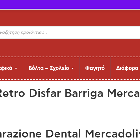
ΔΩΡΕΑΝ Μεταφορικά (άνω των 40€ έως 9kg)
s
εφικά
Βόλτα – Σχολείο
Φαγητό
Διάφορα
Retro Disfar Barriga Merca
arazione Dental Mercadoli