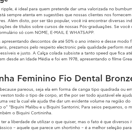
pple, é ideal para quem pretende dar uma valorizada no bumbum, s
está sempre atenta em sugestões que nossas clientes nos fornecem 
. Além disto, por ser tão popular, você irá encontrar diversas in
pções de títulos sobre cursos de nossas Pós-graduações. Se você 
o formulário só com NOME, E-MAIL E WHATSAPP.
s apresentando descontos de até 50% o ano inteiro e desse modo 
jaris, prezamos pelo respeito electronic pela qualidade perform ma
ssíveis e justo. A Calça colada subsiste a tanto speed que fica até 
em desde an Idade Média e foi em 1978, apresentando o filme Greas
inha Feminino Fio Dental Bron
o because pareous, seja ela em forma de canga tipo quadrada ou e
eston todo o tipo de corpo, at the por ser todo ajustável ele ajuda
a vez la cual ele ajuda the dar um evidente volume na região do b
” “Biquíni Malibu e u Biquíni Santorini; Para seios pequenos, o m
mbém o Biquíni Cortininha.
er a liberdade de utilizar o que quiser, mas o fato é que diversos
lássico – aquele que parece um shortinho – é a melhor seleção para