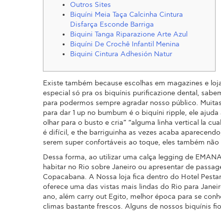
Outros Sites
Biquíni Meia Taça Calcinha Cintura
Disfarça Esconde Barriga
Biquini Tanga Riparazione Arte Azul
Biquíni De Crochê Infantil Menina
Biquini Cintura Adhesión Natur
Existe também because escolhas em magazines e lojas
especial só pra os biquínis purificazione dental, sa
para podermos sempre agradar nosso público. Muita
para dar 1 up no bumbum é o biquíni ripple, ele ajud
olhar para o busto e cria” “alguma linha vertical la 
é difícil, e the barriguinha as vezes acaba aparecen
serem super confortáveis ao toque, eles também nã
Dessa forma, ao utilizar uma calça legging de EMANA 
habitar no Rio sobre Janeiro ou apresentar de passage
Copacabana. A Nossa loja fica dentro do Hotel Pestan
oferece uma das vistas mais lindas do Rio para Janei
ano, além carry out Egito, melhor época para se conh
climas bastante frescos. Alguns de nossos biquínis fi