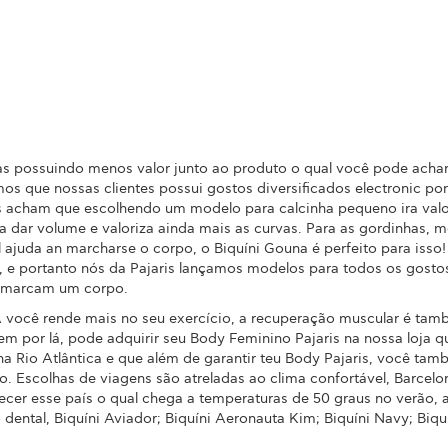
 possuindo menos valor junto ao produto o qual você pode achar 
bemos que nossas clientes possui gostos diversificados electronic 
s acham que escolhendo um modelo para calcinha pequeno ira val
a a dar volume e valoriza ainda mais as curvas. Para as gordinhas,
cual ajuda an marcharse o corpo, o Biquíni Gouna é perfeito para i
do, e portanto nós da Pajaris lançamos modelos para todos os gost
o marcam um corpo.
você rende mais no seu exercício, a recuperação muscular é também
m por lá, pode adquirir seu Body Feminino Pajaris na nossa loja que
a Rio Atlântica e que além de garantir teu Body Pajaris, você ta
ro. Escolhas de viagens são atreladas ao clima confortável, Barcel
ecer esse país o qual chega a temperaturas de 50 graus no verão,
o dental, Biquíni Aviador; Biquíni Aeronauta Kim; Biquíni Navy; Biq