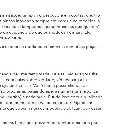
m amarrações simply no pescoço e em costas, o estilo
ortininhas inovando sempre em cores e no modelos, a
nar lisos ou estampados e para mocinhas que querem”
no de evidência do que os modelos normais. Ele
 a cintura.
revolucionou a moda praia feminina com duas peças –
dência de uma temporada. Que tal iniciar agora the
, com aulas sobre verdade, vídeos para alta
 systems celular. Você tem a possibilidade de
osso programa, pagando apenas uma taxa simbólica
 seu cartão) e nada mais. E tudo isso com a qualidade
nic tomem muito reserva ao encontrar Pajaris em
gente que copiam nossos modelos e utilizam de nossas
itas mulheres que prezam por conforto na hora para