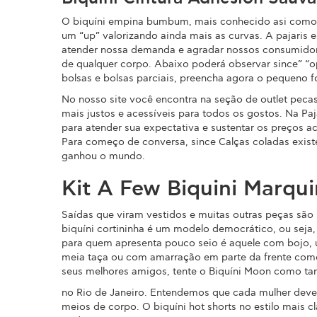
O biquíni empina bumbum, mais conhecido asi como ri
um “up” valorizando ainda mais as curvas. A pajaris 
atender nossa demanda e agradar nossos consumidores
de qualquer corpo. Abaixo poderá observar since” “o
bolsas e bolsas parciais, preencha agora o pequen
No nosso site você encontra na seção de outlet peca
mais justos e acessíveis para todos os gostos. Na Pa
para atender sua expectativa e sustentar os preços ace
Para começo de conversa, since Calças coladas exist
ganhou o mundo.
Kit A Few Biquini Marqu
Saídas que viram vestidos e muitas outras peças sã
biquíni cortininha é um modelo democrático, ou seja, v
para quem apresenta pouco seio é aquele com bojo, um
meia taça ou com amarração em parte da frente como o
seus melhores amigos, tente o Biquíni Moon como ta
no Rio de Janeiro. Entendemos que cada mulher deve t
meios de corpo. O biquíni hot shorts no estilo mais c