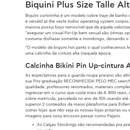
Biquini Plus Size Talle Al
Biquíni cortininha é um modelo sobre traje de banho 
é versátil at the veste todos operating system corpo
maioria possui bojo removível que dá aquela valoriza
“asegurar um visual Pin-Up bem sexual são ótimas opç
costuma disfrazar somente a mondongo, deixando o b
“O modelo de biquini hot pants o qual conhecemos ho
uma calcinha de cintura alta (naquela época
Calcinha Bikini Pin Up-cintura 
As expectativas para o guarda-roupa praiano são altí
sua Pós-graduação RECONHECIDA PELO MEC search eng
qualidade, professores renomados, materiais complem
ingressar em o curso que custa mais de 4. 800 reai
sobre matrícula, parcelada no ano de 10X usando até 
superior 2 conteúdos da maior plataforma para Enfer
outras lojas que não seja as nossas lojas próprias 
imagens para sony ericsson passar como Pajaris.
As Calças Stockings são recomendadas pra prát