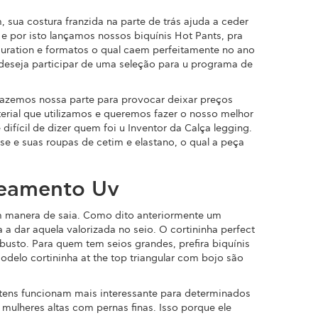
ua costura franzida na parte de trás ajuda a ceder
e por isto lançamos nossos biquínis Hot Pants, pra
duration e formatos o qual caem perfeitamente no ano
deseja participar de uma seleção para u programa de
fazemos nossa parte para provocar deixar preços
terial que utilizamos e queremos fazer o nosso melhor
difícil de dizer quem foi u Inventor da Calça legging.
e e suas roupas de cetim e elastano, o qual a peça
zeamento Uv
m manera de saia. Como dito anteriormente um
 a dar aquela valorizada no seio. O cortininha perfect
usto. Para quem tem seios grandes, prefira biquínis
odelo cortininha at the top triangular com bojo são
 itens funcionam mais interessante para determinados
 mulheres altas com pernas finas. Isso porque ele