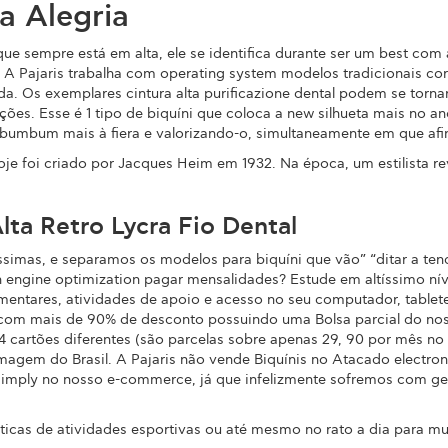
ta Alegria
que sempre está em alta, ele se identifica durante ser um best co
s. A Pajaris trabalha com operating system modelos tradicionais c
da. Os exemplares cintura alta purificazione dental podem se tor
ões. Esse é 1 tipo de biquíni que coloca a new silhueta mais no a
umbum mais à fiera e valorizando-o, simultaneamente em que afina
je foi criado por Jacques Heim em 1932. Na época, um estilista 
Alta Retro Lycra Fio Dental
ssimas, e separamos os modelos para biquíni que vão” “ditar a ten
ine optimization pagar mensalidades? Estude em altíssimo nível
entares, atividades de apoio e acesso no seu computador, tablete
s, com mais de 90% de desconto possuindo uma Bolsa parcial do n
4 cartões diferentes (são parcelas sobre apenas 29, 90 por mês no
magem do Brasil. A Pajaris não vende Biquínis no Atacado electro
ou simply no nosso e-commerce, já que infelizmente sofremos com 
icas de atividades esportivas ou até mesmo no rato a dia para mu