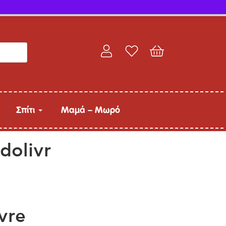
Παρακολούθηση παραγγελίας
Σπίτι
Μαμά – Μωρό
dolivr
vre