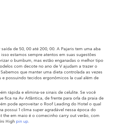
saída de 50, 00 até 200, 00. A Pajaris tem uma aba
por isso estamos sempre atentos em suas sugestões
orizar o bumbum, mas estão enganadas o melhor tipo
 modelos com decote no ano de V ajudam a trazer o
sso! Sabemos que manter uma dieta controlada as vezes
os e possuindo tecidos ergonômicos la cual além de
 rápida e elimina-se sinais de celulite. Se você
 fica na Av Atlântica, de frente para orla da praia de
mbém pode aproveitar o Roof Leading do Hotel o qual
ona possui 1 clima super agradável nessa época do
 at the em maio é o comecinho carry out verão, com
uíni High
pin up
.