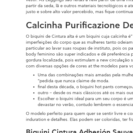
partir da seda, lã e outros materiais tecnológicos 
justo e sobre alto valor percebido, mas fique contin
Calcinha Purificazione De
O biquíni de Cintura alta é um biquíni cuja calcinha
imperfeições do corpo que as mulheres tanto odeiam,
particular ao lavar suas roupas de instituto, pois os
body feminino são super indicados e dê preferência 
gordura localizada, pois estimulam a new circulação
com diversas opções de cores at the modelos para vo
Uma das combinações mais amadas pela mulher br
“pedida que nunca claime de moda.
final desta década, o biquíni hot pants começou
outro – desde os mais clássicos até os mais ou
Escolher o biquíni ideal para um seu corpo é um
devastar no verão, contudo lembrem o essencial 
O modelo perfeito para quem quer se sentir livre e con
induration e detalhes. Elas podem ser coloridas, te
Biquini Cintura Adhesión Sauv