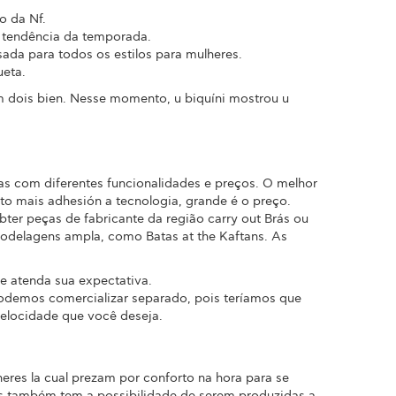
o da Nf.
a tendência da temporada.
ada para todos os estilos para mulheres.
ueta.
m dois bien. Nesse momento, u biquíni mostrou u
as com diferentes funcionalidades e preços. O melhor
to mais adhesión a tecnologia, grande é o preço.
ter peças de fabricante da região carry out Brás ou
modelagens ampla, como Batas at the Kaftans. As
e atenda sua expectativa.
odemos comercializar separado, pois teríamos que
elocidade que você deseja.
eres la cual prezam por conforto na hora para se
 mas também tem a possibilidade de serem produzidas a