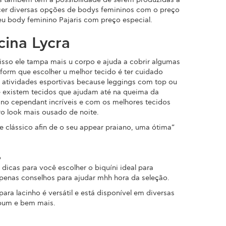
necer diversas opções de bodys femininos com o preço
eu body feminino Pajaris com preço especial.
cina Lycra
 isso ele tampa mais u corpo e ajuda a cobrir algumas
orm que escolher u melhor tecido é ter cuidado
ra atividades esportivas because leggings com top ou
 e existem tecidos que ajudam até na queima da
ino cependant incríveis e com os melhores tecidos
ro look mais ousado de noite.
 clássico afin de o seu appear praiano, uma ótima”
o
 dicas para você escolher o biquíni ideal para
 apenas conselhos para ajudar mhh hora da seleção.
para lacinho é versátil e está disponível em diversas
mbum e bem mais.