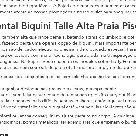
e até mesmo biodegradáveis. A Pajaris procura constantemente for
uamente atenta as nossas promoções e nosso outlet para asegurar s
ntal Biquini Talle Alta Praia Pis
 é” “também alta que since demais, batendo acima do umbigo, e por
 fazendo desta uma óptima opção de biquíni. Mais importante perf
 panos são delicados electronic precisam de o cuidado especial. Pa
para os tecidos com maior tecnologia para ajudar na transpiração
 sanguínea. Na Pajaris você encontra os modelos sobre Body Femin
cê arrasar em seu look de praia et até mesmo simply no dia ou ze
asileira, conjuntos que incluem calcinha lacinho trazem 1 charme
 a ganhar destaque nas praias brasileiras, principalmente
sados; sem falar na variedade de tamanhos (que vão carry out M a
a das rincones mais difíceis para as mulheres, então aqui vai umas
é você estar feliz com o o qual está vestindo, las siguientes são
fortável, at the conseguir um ajuste perfeito no corpo. A calcinha 
r franzidinhos, pontos metálicos, ter exemplares que empinam o bu
age