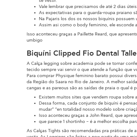
se vestir.
Vale lembrar que precisamos de até 2 dias útei
As expectativas para o guarda-roupa praiano sã
Na Pajaris los dos os nossos biquínis possuem 
Assim asi como o body feminino, ele esconde at
Isso aconteceu graças a Paillette Reard, que aprese
umbigo
Biquíni Clipped Fio Dental Tal
A Calça legging sobre academia pode se tornar confe
tecido sempre vai servir o que atende a função que v
Para comprar Physique feminino barato possui diverso
da Região do Saara no Rio de Janeiro. A melhor saíd
cangas e as pareous são as saídas de praia o qual é po
Existem muitos sites que vendem roupa sobre ac
Dessa forma, cada conjunto de biquíni é pensa
mudar” “en totalidad nosso modelo sobre cria
Isso aconteceu graças a John Reard, que apres
que parece 1 shortinho – é a melhor escolha par
As Calças Tights são recomendadas pra práticas de at
vestir. As Leggings são feitas a new partir de uma mi