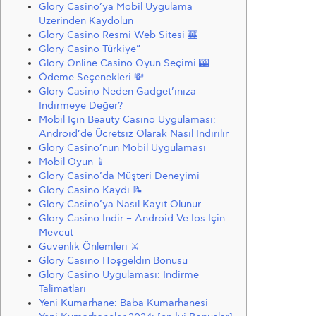
Glory Casino’ya Mobil Uygulama
Üzerinden Kaydolun
Glory Casino Resmi Web Sitesi 🎰
Glory Casino Türkiye”
Glory Online Casino Oyun Seçimi 🎰
Ödeme Seçenekleri 💸
Glory Casino Neden Gadget’ınıza
Indirmeye Değer?
Mobil Için Beauty Casino Uygulaması:
Android’de Ücretsiz Olarak Nasıl Indirilir
Glory Casino’nun Mobil Uygulaması
Mobil Oyun 📱
Glory Casino’da Müşteri Deneyimi
Glory Casino Kaydı 📝
Glory Casino’ya Nasıl Kayıt Olunur
Glory Casino Indir – Android Ve Ios Için
Mevcut
Güvenlik Önlemleri ⚔️
Glory Casino Hoşgeldin Bonusu
Glory Casino Uygulaması: Indirme
Talimatları
Yeni Kumarhane: Baba Kumarhanesi