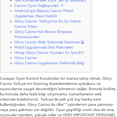
Yeni Kumarhaneler 2024: [en İyi Bonuslar]
Casino Oyun Sağlayıcıları 📌
Android Için Beauty Casino Mobil
Uygulaması Nasıl Indirilir
Glory Casino: Türkiye’nin En İyi Online
Casino Sitesi
Glory Casino’nun Bonus Empieza
Promosyonları
Glory Casino Web Sitesinde Gezinme 💻
Mobil Uygulamada Slot Makineleri
Hangi Glory Casino Oyunları En Iyisidir?
Glory Casino
Glory Casino Uygulaması Hakkında Bilgi
Curaçao Oyun Kontrol Kurulundan bir lisansa sahip olmak, Glory
Casino Türkiye’nin iGaming düzenlemelerine uyduğunu ve
oyuncularına saygılı davrandığını bilmemizi sağlar. Bununla birlikte,
bu konuda daha fazla bilgi istiyorsanız, kumarhanenin web
sitesinde bulabilirsiniz. Türkiye’de pek çok kişi banka kartı
kullandığından, Glory Casino’da ülke” “sakinlerinin para yatırması
veya para çekmesi zor değildir. Oyun çeşitliliği sınırlı olsa de uma,
oyuncular standart, yüksek roller ve VERY IMPORTANT PERSONEL