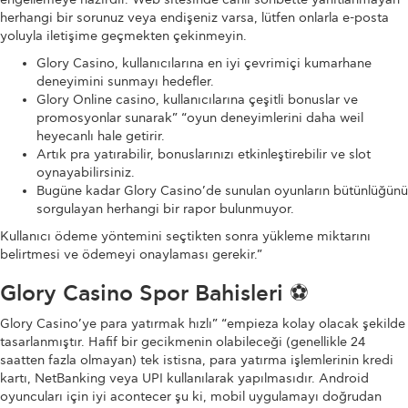
herhangi bir sorunuz veya endişeniz varsa, lütfen onlarla e-posta
yoluyla iletişime geçmekten çekinmeyin.
Glory Casino, kullanıcılarına en iyi çevrimiçi kumarhane
deneyimini sunmayı hedefler.
Glory Online casino, kullanıcılarına çeşitli bonuslar ve
promosyonlar sunarak” “oyun deneyimlerini daha weil
heyecanlı hale getirir.
Artık pra yatırabilir, bonuslarınızı etkinleştirebilir ve slot
oynayabilirsiniz.
Bugüne kadar Glory Casino’de sunulan oyunların bütünlüğünü
sorgulayan herhangi bir rapor bulunmuyor.
Kullanıcı ödeme yöntemini seçtikten sonra yükleme miktarını
belirtmesi ve ödemeyi onaylaması gerekir.”
Glory Casino Spor Bahisleri ⚽️
Glory Casino’ye para yatırmak hızlı” “empieza kolay olacak şekilde
tasarlanmıştır. Hafif bir gecikmenin olabileceği (genellikle 24
saatten fazla olmayan) tek istisna, para yatırma işlemlerinin kredi
kartı, NetBanking veya UPI kullanılarak yapılmasıdır. Android
oyuncuları için iyi acontecer şu ki, mobil uygulamayı doğrudan