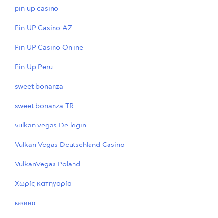
pin up casino
Pin UP Casino AZ
Pin UP Casino Online
Pin Up Peru
sweet bonanza
sweet bonanza TR
vulkan vegas De login
Vulkan Vegas Deutschland Casino
VulkanVegas Poland
Χωρίς κατηγορία
казино