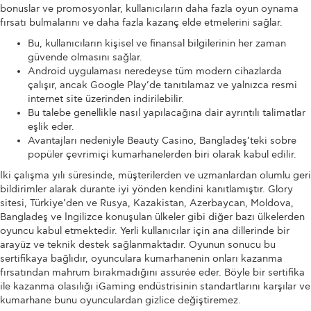
bonuslar ve promosyonlar, kullanıcıların daha fazla oyun oynama
fırsatı bulmalarını ve daha fazla kazanç elde etmelerini sağlar.
Bu, kullanıcıların kişisel ve finansal bilgilerinin her zaman
güvende olmasını sağlar.
Android uygulaması neredeyse tüm modern cihazlarda
çalışır, ancak Google Play’de tanıtılamaz ve yalnızca resmi
internet site üzerinden indirilebilir.
Bu talebe genellikle nasıl yapılacağına dair ayrıntılı talimatlar
eşlik eder.
Avantajları nedeniyle Beauty Casino, Bangladeş’teki sobre
popüler çevrimiçi kumarhanelerden biri olarak kabul edilir.
İki çalışma yılı süresinde, müşterilerden ve uzmanlardan olumlu geri
bildirimler alarak durante iyi yönden kendini kanıtlamıştır. Glory
sitesi, Türkiye’den ve Rusya, Kazakistan, Azerbaycan, Moldova,
Bangladeş ve İngilizce konuşulan ülkeler gibi diğer bazı ülkelerden
oyuncu kabul etmektedir. Yerli kullanıcılar için ana dillerinde bir
arayüz ve teknik destek sağlanmaktadır. Oyunun sonucu bu
sertifikaya bağlıdır, oyunculara kumarhanenin onları kazanma
fırsatından mahrum bırakmadığını assurée eder. Böyle bir sertifika
ile kazanma olasılığı iGaming endüstrisinin standartlarını karşılar ve
kumarhane bunu oyunculardan gizlice değiştiremez.