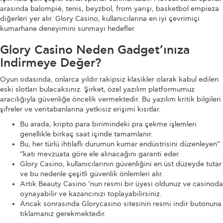
arasında balompié, tenis, beyzbol, from yarışı, basketbol empieza
diğerleri yer alır. Glory Casino, kullanıcılarına en iyi çevrimiçi
kumarhane deneyimini sunmayı hedefler.
Glory Casino Neden Gadget’ınıza
Indirmeye Değer?
Oyun odasında, onlarca yıldır rakipsiz klasikler olarak kabul edilen
eski slotları bulacaksınız. Şirket, özel yazılım platformumuz
aracılığıyla güvenliğe öncelik vermektedir. Bu yazılım kritik bilgileri
şifreler ve veritabanlarına yetkisiz erişimi kısıtlar.
Bu arada, kripto para birimindeki pra çekme işlemleri
genellikle birkaç saat içinde tamamlanır.
Bu, her türlü ihtilaflı durumun kumar endüstrisini düzenleyen”
“katı mevzuata göre ele alınacağını garanti eder.
Glory Casino, kullanıcılarının güvenliğini en üst düzeyde tutar
ve bu nedenle çeşitli güvenlik önlemleri alır.
Artık Beauty Casino ‘nun resmi bir üyesi oldunuz ve casinoda
oynayabilir ve kazancınızı toplayabilirsiniz.
Ancak sonrasında Glorycasino sitesinin resmi indir butonuna
tıklamanız gerekmektedir.