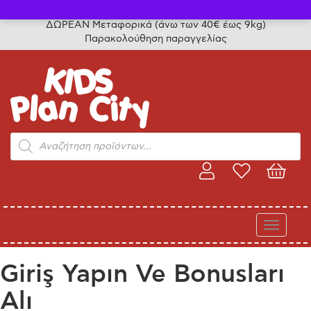
Τηλ. παραγγελίες: 24315 50757
ΔΩΡΕΑΝ Μεταφορικά (άνω των 40€ έως 9kg)
Παρακολούθηση παραγγελίας
Products
search
Toggle
navigati
Giriş Yapın Ve Bonusları
Alı