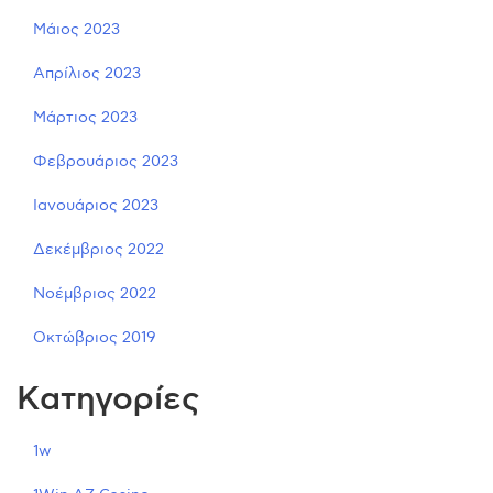
Μάιος 2023
Απρίλιος 2023
Μάρτιος 2023
Φεβρουάριος 2023
Ιανουάριος 2023
Δεκέμβριος 2022
Νοέμβριος 2022
Οκτώβριος 2019
Kατηγορίες
1w