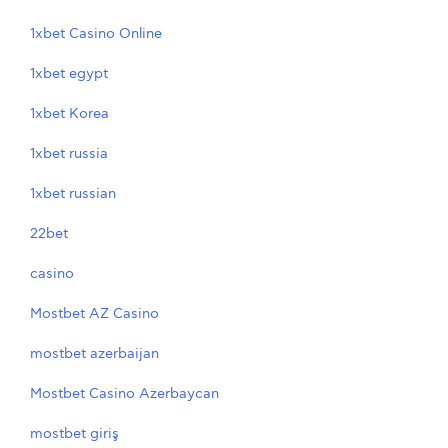
1xbet Casino Online
1xbet egypt
1xbet Korea
1xbet russia
1xbet russian
22bet
casino
Mostbet AZ Casino
mostbet azerbaijan
Mostbet Casino Azerbaycan
mostbet giriş