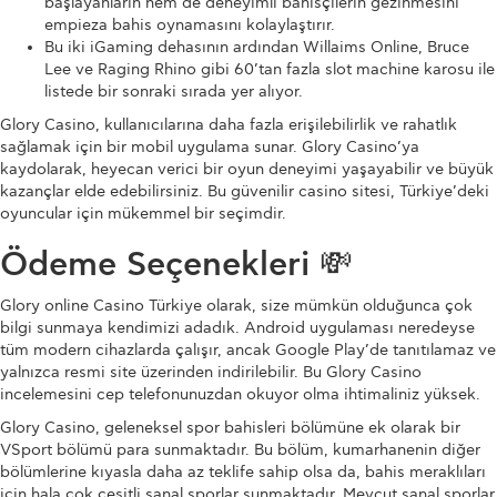
başlayanların hem de deneyimli bahisçilerin gezinmesini
empieza bahis oynamasını kolaylaştırır.
Bu iki iGaming dehasının ardından Willaims Online, Bruce
Lee ve Raging Rhino gibi 60’tan fazla slot machine karosu ile
listede bir sonraki sırada yer alıyor.
Glory Casino, kullanıcılarına daha fazla erişilebilirlik ve rahatlık
sağlamak için bir mobil uygulama sunar. Glory Casino’ya
kaydolarak, heyecan verici bir oyun deneyimi yaşayabilir ve büyük
kazançlar elde edebilirsiniz. Bu güvenilir casino sitesi, Türkiye’deki
oyuncular için mükemmel bir seçimdir.
Ödeme Seçenekleri 💸
Glory online Casino Türkiye olarak, size mümkün olduğunca çok
bilgi sunmaya kendimizi adadık. Android uygulaması neredeyse
tüm modern cihazlarda çalışır, ancak Google Play’de tanıtılamaz ve
yalnızca resmi site üzerinden indirilebilir. Bu Glory Casino
incelemesini cep telefonunuzdan okuyor olma ihtimaliniz yüksek.
Glory Casino, geleneksel spor bahisleri bölümüne ek olarak bir
VSport bölümü para sunmaktadır. Bu bölüm, kumarhanenin diğer
bölümlerine kıyasla daha az teklife sahip olsa da, bahis meraklıları
için hala çok çeşitli sanal sporlar sunmaktadır. Mevcut sanal sporlar