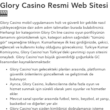
Glory Casino Resmi Web Sitesi
🎰
Glory Casino mobil uygulamasını hızlı ve güvenli bir şekilde nasıl
yükleyeceğinize dair adım adım talimatları burada bulabilirsiniz.
Herhangi bir kategorinin Glory On line casino oyun portföyünün
tamamını görüntülemek için, kategori adının sağındaki “tümünü
gör” seçeneğine tıklayın. Kumarhaneye ilk kez girdiğinizde, çekici,
eğlenceli ve kullanımı kolay olduğunu göreceksiniz. Turkiye Kumar
Komisyonu, Glory Casino’nun Türkiye’deki çevrimiçi oyun sitesini
onayladı. Glory Casino’nun büyük güvenilirliği çoğunlukla GC
lisansından kaynaklanmaktadır.
Glory Casino’nun gelecekteki planları arasında, platformun
güvenlik önlemlerini güncellemek ve geliştirmek de
bulunuyor.
Ayrıca, Glory Casino, kullanıcılarına daha fazla oyun ve
hizmet sunmak için sürekli olarak yeni oyunlar ve hizmetler
ekler.
Mevcut sanal sporlar arasında futbol, tenis, beyzbol, at yarışı,
basketbol ve diğerleri yer alır.
Glory Casino’nun sizden kimliğinizi doğrulamanızı isteme