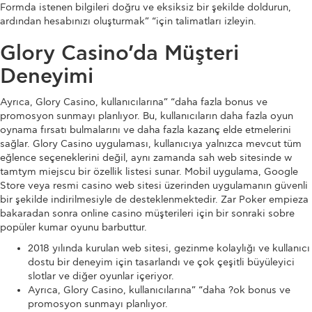
Formda istenen bilgileri doğru ve eksiksiz bir şekilde doldurun,
ardından hesabınızı oluşturmak” “için talimatları izleyin.
Glory Casino’da Müşteri
Deneyimi
Ayrıca, Glory Casino, kullanıcılarına” “daha fazla bonus ve
promosyon sunmayı planlıyor. Bu, kullanıcıların daha fazla oyun
oynama fırsatı bulmalarını ve daha fazla kazanç elde etmelerini
sağlar. Glory Casino uygulaması, kullanıcıya yalnızca mevcut tüm
eğlence seçeneklerini değil, aynı zamanda sah web sitesinde w
tamtym miejscu bir özellik listesi sunar. Mobil uygulama, Google
Store veya resmi casino web sitesi üzerinden uygulamanın güvenli
bir şekilde indirilmesiyle de desteklenmektedir. Zar Poker empieza
bakaradan sonra online casino müşterileri için bir sonraki sobre
popüler kumar oyunu barbuttur.
2018 yılında kurulan web sitesi, gezinme kolaylığı ve kullanıcı
dostu bir deneyim için tasarlandı ve çok çeşitli büyüleyici
slotlar ve diğer oyunlar içeriyor.
Ayrıca, Glory Casino, kullanıcılarına” “daha ?ok bonus ve
promosyon sunmayı planlıyor.