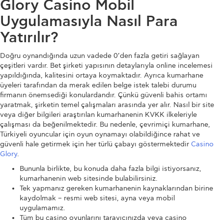
Glory Casino Mobil
Uygulamasıyla Nasıl Para
Yatırılır?
Doğru oynandığında uzun vadede 0’den fazla getiri sağlayan
çeşitleri vardır. Bet şirketi yapısının detaylarıyla online incelemesi
yapıldığında, kalitesini ortaya koymaktadır. Ayrıca kumarhane
üyeleri tarafından da merak edilen belge istek talebi durumu
firmanın önemsediği konulardandır. Çünkü güvenli bahis ortamı
yaratmak, şirketin temel çalışmaları arasında yer alır. Nasıl bir site
veya diğer bilgileri araştırılan kumarhanenin KVKK ilkeleriyle
çalışması da beğenilmektedir. Bu nedenle, çevrimiçi kumarhane,
Türkiyeli oyuncular için oyun oynamayı olabildiğince rahat ve
güvenli hale getirmek için her türlü çabayı göstermektedir
Casino
Glory
.
Bununla birlikte, bu konuda daha fazla bilgi istiyorsanız,
kumarhanenin web sitesinde bulabilirsiniz.
Tek yapmanız gereken kumarhanenin kaynaklarından birine
kaydolmak – resmi web sitesi, ayna veya mobil
uygulamamız.
Tüm bu casino oyunlarını tarayıcınızda veya casino