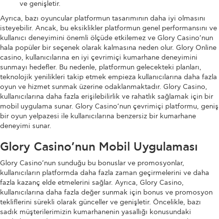
ve genişletir.
Ayrıca, bazı oyuncular platformun tasarımının daha iyi olmasını
isteyebilir. Ancak, bu eksiklikler platformun genel performansını ve
kullanıcı deneyimini önemli ölçüde etkilemez ve Glory Casino’nun
hala popüler bir seçenek olarak kalmasına neden olur. Glory Online
casino, kullanıcılarına en iyi çevrimiçi kumarhane deneyimini
sunmayı hedefler. Bu nedenle, platformun gelecekteki planları,
teknolojik yenilikleri takip etmek empieza kullanıcılarına daha fazla
oyun ve hizmet sunmak üzerine odaklanmaktadır. Glory Casino,
kullanıcılarına daha fazla erişilebilirlik ve rahatlık sağlamak için bir
mobil uygulama sunar. Glory Casino’nun çevrimiçi platformu, geniş
bir oyun yelpazesi ile kullanıcılarına benzersiz bir kumarhane
deneyimi sunar.
Glory Casino’nun Mobil Uygulaması
Glory Casino’nun sunduğu bu bonuslar ve promosyonlar,
kullanıcıların platformda daha fazla zaman geçirmelerini ve daha
fazla kazanç elde etmelerini sağlar. Ayrıca, Glory Casino,
kullanıcılarına daha fazla değer sunmak için bonus ve promosyon
tekliflerini sürekli olarak günceller ve genişletir. Öncelikle, bazı
sadık müşterilerimizin kumarhanenin yasallığı konusundaki