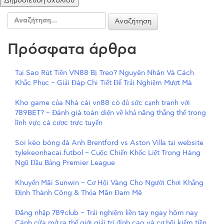
Αναζήτηση
για:
Πρόσφατα άρθρα
Tại Sao Rút Tiền VN88 Bị Treo? Nguyên Nhân Và Cách
Khắc Phục – Giải Đáp Chi Tiết Để Trải Nghiệm Mượt Mà
Kho game của Nhà cái vn88 có đủ sức cạnh tranh với
789BET? – Đánh giá toàn diện về khả năng thắng thế trong
lĩnh vực cá cược trực tuyến
Soi kèo bóng đá Anh Brentford vs Aston Villa tại website
tylekeonhacai.futbol – Cuộc Chiến Khốc Liệt Trong Hàng
Ngũ Đầu Bảng Premier League
Khuyến Mãi Sunwin – Cơ Hội Vàng Cho Người Chơi Khẳng
Định Thành Công & Thỏa Mãn Đam Mê
Đăng nhập 789club – Trải nghiệm liền tay ngay hôm nay
Cánh cửa mở ra thế giới giải trí đỉnh cao và cơ hội kiếm tiền