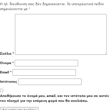
Η ηλ. διεύθυνση σας δεν δημοσιεύεται.
Τα υποχρεωτικά πεδία
σημειώνονται με
*
Σχόλιο
*
Όνομα
*
Email
*
Ιστότοπος
Αποθήκευσε το όνομά μου, email, και τον ιστότοπο μου σε αυτόν
τον πλοηγό για την επόμενη φορά που θα σχολιάσω.