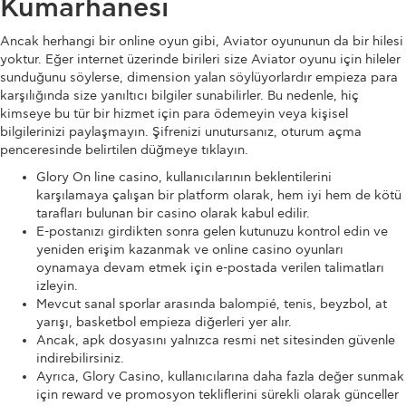
Kumarhanesi
Ancak herhangi bir online oyun gibi, Aviator oyununun da bir hilesi
yoktur. Eğer internet üzerinde birileri size Aviator oyunu için hileler
sunduğunu söylerse, dimension yalan söylüyorlardır empieza para
karşılığında size yanıltıcı bilgiler sunabilirler. Bu nedenle, hiç
kimseye bu tür bir hizmet için para ödemeyin veya kişisel
bilgilerinizi paylaşmayın. Şifrenizi unutursanız, oturum açma
penceresinde belirtilen düğmeye tıklayın.
Glory On line casino, kullanıcılarının beklentilerini
karşılamaya çalışan bir platform olarak, hem iyi hem de kötü
tarafları bulunan bir casino olarak kabul edilir.
E-postanızı girdikten sonra gelen kutunuzu kontrol edin ve
yeniden erişim kazanmak ve online casino oyunları
oynamaya devam etmek için e-postada verilen talimatları
izleyin.
Mevcut sanal sporlar arasında balompié, tenis, beyzbol, at
yarışı, basketbol empieza diğerleri yer alır.
Ancak, apk dosyasını yalnızca resmi net sitesinden güvenle
indirebilirsiniz.
Ayrıca, Glory Casino, kullanıcılarına daha fazla değer sunmak
için reward ve promosyon tekliflerini sürekli olarak günceller