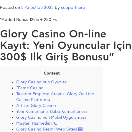
Posted on
5 Απριλίου 2023
by
supporthero
“Added Bonus 125% + 250 Fs
Glory Casino On-line
Kayıt: Yeni Oyuncular Için
300$ Ilk Giriş Bonusu”
Content
Glory Casino’nun Oyunları
“Fame Casino
Tasarım Empieza Arayüz: Glory On Line
Casino Platformu
Artıları Glory Casino
Yeni Kumarhane: Baba Kumarhanesi
Glory Casino’nun Mobil Uygulaması
Müşteri Hizmetleri 📞
Glory Casino Resmi Web Sitesi 🎰