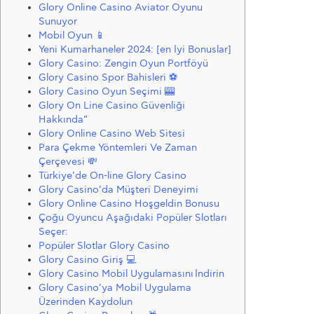
Glory Online Casino Aviator Oyunu
Sunuyor
Mobil Oyun 📱
Yeni Kumarhaneler 2024: [en İyi Bonuslar]
Glory Casino: Zengin Oyun Portföyü
Glory Casino Spor Bahisleri ⚽️
Glory Casino Oyun Seçimi 🎰
Glory On Line Casino Güvenliği
Hakkında”
Glory Online Casino Web Sitesi
Para Çekme Yöntemleri Ve Zaman
Çerçevesi 💸
Türkiye’de On-line Glory Casino
Glory Casino’da Müşteri Deneyimi
Glory Online Casino Hoşgeldin Bonusu
Çoğu Oyuncu Aşağıdaki Popüler Slotları
Seçer:
Popüler Slotlar Glory Casino
Glory Casino Giriş 💻
Glory Casino Mobil Uygulamasını İndirin
Glory Casino’ya Mobil Uygulama
Üzerinden Kaydolun