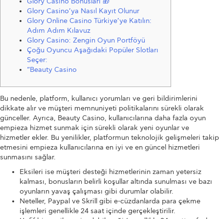
Glory Casino Bonusları 🎁
Glory Casino’ya Nasıl Kayıt Olunur
Glory Online Casino Türkiye’ye Katılın:
Adım Adım Kılavuz
Glory Casino: Zengin Oyun Portföyü
Çoğu Oyuncu Aşağıdaki Popüler Slotları
Seçer:
“Beauty Casino
Bu nedenle, platform, kullanıcı yorumları ve geri bildirimlerini
dikkate alır ve müşteri memnuniyeti politikalarını sürekli olarak
günceller. Ayrıca, Beauty Casino, kullanıcılarına daha fazla oyun
empieza hizmet sunmak için sürekli olarak yeni oyunlar ve
hizmetler ekler. Bu yenilikler, platformun teknolojik gelişmeleri takip
etmesini empieza kullanıcılarına en iyi ve en güncel hizmetleri
sunmasını sağlar.
Eksileri ise müşteri desteği hizmetlerinin zaman yetersiz
kalması, bonusların belirli koşullar altında sunulması ve bazı
oyunların yavaş çalışması gibi durumlar olabilir.
Neteller, Paypal ve Skrill gibi e-cüzdanlarda para çekme
işlemleri genellikle 24 saat içinde gerçekleştirilir.