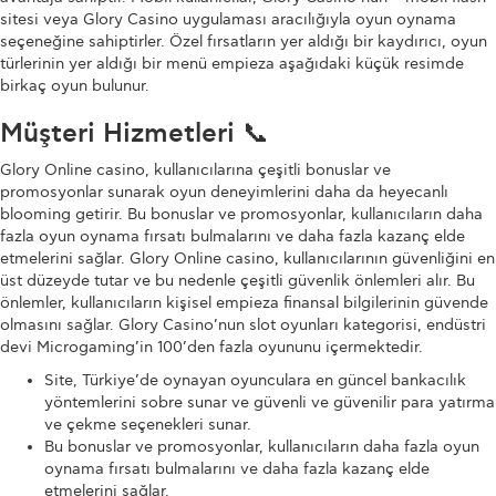
sitesi veya Glory Casino uygulaması aracılığıyla oyun oynama
seçeneğine sahiptirler. Özel fırsatların yer aldığı bir kaydırıcı, oyun
türlerinin yer aldığı bir menü empieza aşağıdaki küçük resimde
birkaç oyun bulunur.
Müşteri Hizmetleri 📞
Glory Online casino, kullanıcılarına çeşitli bonuslar ve
promosyonlar sunarak oyun deneyimlerini daha da heyecanlı
blooming getirir. Bu bonuslar ve promosyonlar, kullanıcıların daha
fazla oyun oynama fırsatı bulmalarını ve daha fazla kazanç elde
etmelerini sağlar. Glory Online casino, kullanıcılarının güvenliğini en
üst düzeyde tutar ve bu nedenle çeşitli güvenlik önlemleri alır. Bu
önlemler, kullanıcıların kişisel empieza finansal bilgilerinin güvende
olmasını sağlar. Glory Casino’nun slot oyunları kategorisi, endüstri
devi Microgaming’in 100’den fazla oyununu içermektedir.
Site, Türkiye’de oynayan oyunculara en güncel bankacılık
yöntemlerini sobre sunar ve güvenli ve güvenilir para yatırma
ve çekme seçenekleri sunar.
Bu bonuslar ve promosyonlar, kullanıcıların daha fazla oyun
oynama fırsatı bulmalarını ve daha fazla kazanç elde
etmelerini sağlar.