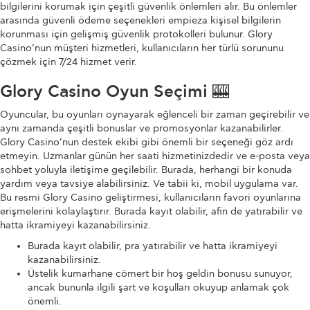
bilgilerini korumak için çeşitli güvenlik önlemleri alır. Bu önlemler
arasında güvenli ödeme seçenekleri empieza kişisel bilgilerin
korunması için gelişmiş güvenlik protokolleri bulunur. Glory
Casino’nun müşteri hizmetleri, kullanıcıların her türlü sorununu
çözmek için 7/24 hizmet verir.
Glory Casino Oyun Seçimi 🎰
Oyuncular, bu oyunları oynayarak eğlenceli bir zaman geçirebilir ve
aynı zamanda çeşitli bonuslar ve promosyonlar kazanabilirler.
Glory Casino’nun destek ekibi gibi önemli bir seçeneği göz ardı
etmeyin. Uzmanlar günün her saati hizmetinizdedir ve e-posta veya
sohbet yoluyla iletişime geçilebilir. Burada, herhangi bir konuda
yardım veya tavsiye alabilirsiniz. Ve tabii ki, mobil uygulama var.
Bu resmi Glory Casino geliştirmesi, kullanıcıların favori oyunlarına
erişmelerini kolaylaştırır. Burada kayıt olabilir, afin de yatırabilir ve
hatta ikramiyeyi kazanabilirsiniz.
Burada kayıt olabilir, pra yatırabilir ve hatta ikramiyeyi
kazanabilirsiniz.
Üstelik kumarhane cömert bir hoş geldin bonusu sunuyor,
ancak bununla ilgili şart ve koşulları okuyup anlamak çok
önemli.