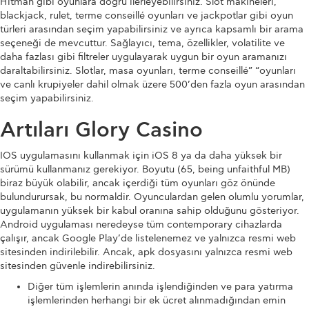
Hitman gibi oyunlara doğru ilerleyebilirsiniz. Slot makineleri,
blackjack, rulet, terme conseillé oyunları ve jackpotlar gibi oyun
türleri arasından seçim yapabilirsiniz ve ayrıca kapsamlı bir arama
seçeneği de mevcuttur. Sağlayıcı, tema, özellikler, volatilite ve
daha fazlası gibi filtreler uygulayarak uygun bir oyun aramanızı
daraltabilirsiniz. Slotlar, masa oyunları, terme conseillé” “oyunları
ve canlı krupiyeler dahil olmak üzere 500’den fazla oyun arasından
seçim yapabilirsiniz.
Artıları Glory Casino
IOS uygulamasını kullanmak için iOS 8 ya da daha yüksek bir
sürümü kullanmanız gerekiyor. Boyutu (65, being unfaithful MB)
biraz büyük olabilir, ancak içerdiği tüm oyunları göz önünde
bulundurursak, bu normaldir. Oyunculardan gelen olumlu yorumlar,
uygulamanın yüksek bir kabul oranına sahip olduğunu gösteriyor.
Android uygulaması neredeyse tüm contemporary cihazlarda
çalışır, ancak Google Play’de listelenemez ve yalnızca resmi web
sitesinden indirilebilir. Ancak, apk dosyasını yalnızca resmi web
sitesinden güvenle indirebilirsiniz.
Diğer tüm işlemlerin anında işlendiğinden ve para yatırma
işlemlerinden herhangi bir ek ücret alınmadığından emin