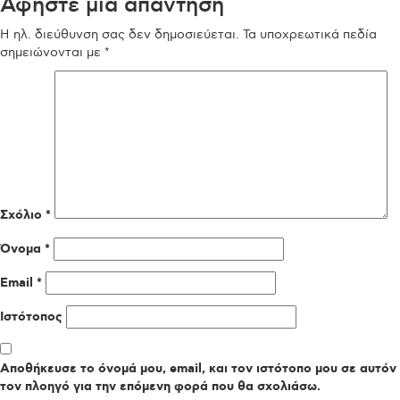
Αφήστε μια απάντηση
Η ηλ. διεύθυνση σας δεν δημοσιεύεται.
Τα υποχρεωτικά πεδία
σημειώνονται με
*
Σχόλιο
*
Όνομα
*
Email
*
Ιστότοπος
Αποθήκευσε το όνομά μου, email, και τον ιστότοπο μου σε αυτόν
τον πλοηγό για την επόμενη φορά που θα σχολιάσω.