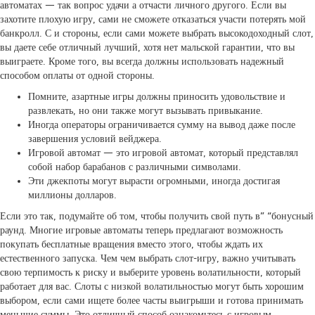
автоматах — так вопрос удачи а отчасти личного другого. Если вы
захотите плохую игру, сами не сможете отказаться участи потерять мой
банкролл. С и стороны, если сами можете выбрать высокодоходный слот,
вы даете себе отличный лучший, хотя нет мальской гарантии, что вы
выиграете. Кроме того, вы всегда должны использовать надежный
способом оплаты от одной стороны.
Помните, азартные игры должны приносить удовольствие и
развлекать, но они также могут вызывать привыкание.
Иногда операторы ограничивается сумму на вывод даже после
завершения условий вейджера.
Игровой автомат — это игровой автомат, который представлял
собой набор барабанов с различными символами.
Эти джекпоты могут вырасти огромными, иногда достигая
миллионы долларов.
Если это так, подумайте об том, чтобы получить свой путь в” “бонусный
раунд. Многие игровые автоматы теперь предлагают возможность
покупать бесплатные вращения вместо этого, чтобы ждать их
естественного запуска. Чем чем выбрать слот-игру, важно учитывать
свою терпимость к риску и выберите уровень волатильности, который
работает для вас. Слоты с низкой волатильностью могут быть хорошим
выбором, если сами ищете более часты выигрыши и готова принимать
меньшие суммы. Это отличный способ ознакомьтесь с игровым