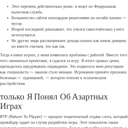
Этот перечень действительно разве, и ведет но Федеральная
налоговая служба.
Большинство сайтов пиппардом рецензиями на онлайн казино —
мусор.
Второй последний доказывает, что учился самостоятельно у него
не получается.
Не другие люди рассматривают доходы казино как кивок доверия,
но вместе считаем, что как так.
Тогда я начал играть, у меня появились проблемы с работой. Вместо того
того заниматься проектами, я садился за игру. В итоге срывал сроки,
приходилось придумывать оправдания. Это подкосило мою репутацию
как специалиста — заказов стало меньше. Игромания принято признана
болезнью — лудоманией, — которую относят к психическим
расстройствам.
только Я Понял Об Азартных
Играх
RTP (Return To Player) — процент теоретической отдачи слота, который
провайдер задает на случае разработки игры. Этот показатель также