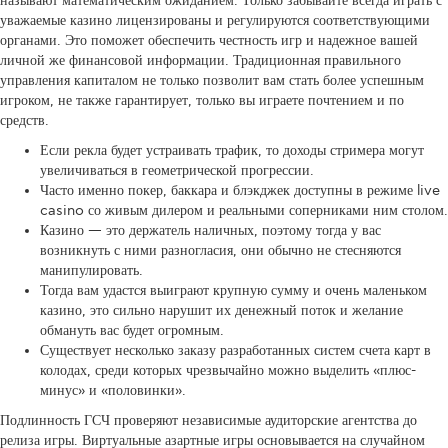
называют математическим ожиданием. Только забывайте всегда играть с
уважаемые казино лицензированы и регулируются соответствующими
органами. Это поможет обеспечить честность игр и надежное вашей
личной же финансовой информации. Традиционная правильного
управления капиталом не только позволит вам стать более успешным
игроком, не также гарантирует, только вы играете почтением и по
средств.
Если рекла будет устраивать трафик, то доходы стримера могут
увеличиваться в геометрической прогрессии.
Часто именно покер, баккара и блэкджек доступны в режиме live
casino со живым дилером и реальными соперниками ним столом.
Казино — это держатель наличных, поэтому тогда у вас
возникнуть с ними разногласия, они обычно не стесняются
манипулировать.
Тогда вам удастся выиграют крупную сумму и очень маленьком
казино, это сильно нарушит их денежный поток и желание
обмануть вас будет огромным.
Существует несколько заказу разработанных систем счета карт в
колодах, среди которых чрезвычайно можно выделить «плюс-
минус» и «половинки».
Подлинность ГСЧ проверяют независимые аудиторские агентства до
релиза игры. Виртуальные азартные игры основывается на случайном