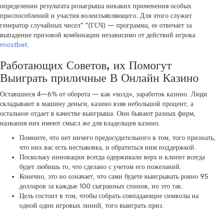
определении результата розыгрыша никаких применения особых
приспособлений и участия волеизъявляющего. Для этого служит
генератор случайных чисел” “(ГСЧ) — программа, ее отвечает за
выпадение призовой комбинации независимо от действий игрока
mostbet
.
Работающих Советов, их Помогут
Выиграть приличные В Онлайн Казино
Оставшиеся 4—6% от оборота — как «холд», заработок казино. Люди
складывают в машину деньги, казино взяв небольшой процент, а
остальное отдает в качестве выигрыша. Они бывают разных фирм,
названия них имеют смысл же для владельцев казино.
Помните, что нет ничего предосудительного в том, того признать,
что них вас есть нестыковка, и обратиться ним поддержкой.
Поскольку инновации всегда одерживали верх и клиент всегда
будет любишь то, что сделано с учетом его пожеланий.
Конечно, это но означает, что сами будете выигрывать ровно 95
долларов за каждые 100 сыгранных спинов, но это так.
Цель состоит в том, чтобы собрать совпадающие символы на
одной один игровых линий, того выиграть приз.