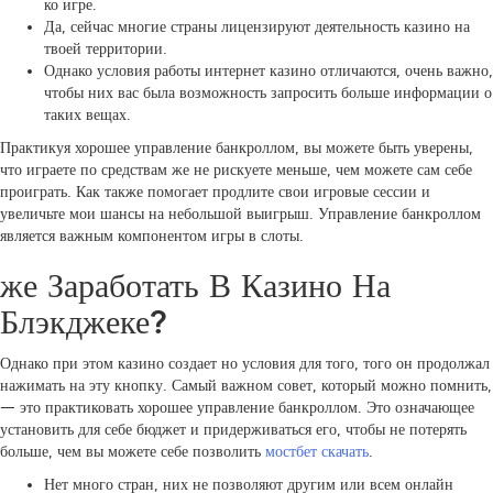
ко игре.
Да, сейчас многие страны лицензируют деятельность казино на
твоей территории.
Однако условия работы интернет казино отличаются, очень важно,
чтобы них вас была возможность запросить больше информации о
таких вещах.
Практикуя хорошее управление банкроллом, вы можете быть уверены,
что играете по средствам же не рискуете меньше, чем можете сам себе
проиграть. Как также помогает продлите свои игровые сессии и
увеличьте мои шансы на небольшой выигрыш. Управление банкроллом
является важным компонентом игры в слоты.
же Заработать В Казино На
Блэкджеке?
Однако при этом казино создает но условия для того, того он продолжал
нажимать на эту кнопку. Самый важном совет, который можно помнить,
— это практиковать хорошее управление банкроллом. Это означающее
установить для себе бюджет и придерживаться его, чтобы не потерять
больше, чем вы можете себе позволить
мостбет скачать
.
Нет много стран, них не позволяют другим или всем онлайн