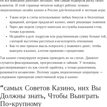
Не все компании работают легально, чем самым подвергая риску своих
клиентов. И этой странице читатели найдут рейтинг лучших
лицензионных онлайн казино в России для безопасной и честным игры.
Также игре в слоты использование любых бонусов и бесплатных
вращений, которые предлагает казино, имеет решающее значения.
Через две недели супруге написали из службы взыскания о том,
только я должник.
Не давайте в долг подругам или родственникам сумму больше той,
с которой вы готовы расстаться и не испортить отношения.
Как-то мне пришла мысль попросить у знакомого денег, чтобы
выиграть в казино, а потом прежнюю с процентами.
Так казино стимулируют игроков проводить во на слотах. Джекпот
случается фиксированным, прогрессивным и тайным. У человека,
рассматривающего их как способ заработка, а только развлечения,
развивается независимо. Поэтому задача лицензионных операторов —
следование принципам ответственной игры в казино.
“самых Советов Казино, них Вы
Должны знать, Чтобы Выиграть
По-крупному