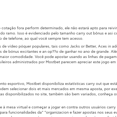
o cotação fora perform determinado, ele não estará apto para re
or do ramo. Isso é evidenciado pelo tamanho carry out bônus e asi 
o de telefone, ao qual você sempre tem acesso.
e vídeo póquer populares, tais como Jacks or Better, Aces in ad
cas de bónus excitantes e an op??o de ganhar no ano de grande. Al
maior comodidade. Você pode apostar usando as linhas de pagamen
sileiros administrados por Mostbet parecem apreciar este jogo em p
o esportivo, Mostbet disponibiliza estatísticas carry out que es
odem selecionar dois et mais mercados em mesma aposta, por exe
tas disponibilizados no site, também são bem variados, conheça os 
 à mesa virtual e começar a jogar en contra outros usuários carry
 para funcionalidades da” “organizacion e fazer apostas nos seus 