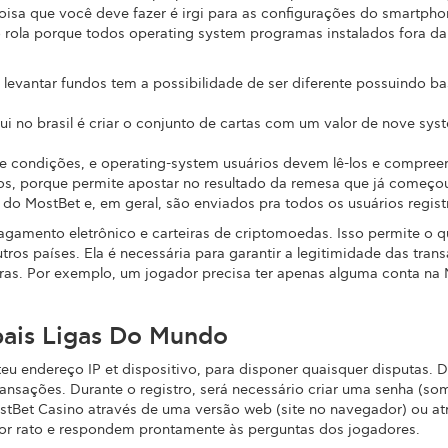
oisa que você deve fazer é irgi para as configurações do smartpho
o rola porque todos operating system programas instalados fora da 
levantar fundos tem a possibilidade de ser diferente possuindo bas
ui no brasil é criar o conjunto de cartas com um valor de nove sy
he condições, e operating-system usuários devem lê-los e compreend
os, porque permite apostar no resultado da remesa que já começo
 do MostBet e, em geral, são enviados pra todos os usuários registr
agamento eletrônico e carteiras de criptomoedas. Isso permite o q
tros países. Ela é necessária para garantir a legitimidade das tra
s. Por exemplo, um jogador precisa ter apenas alguma conta na M
pais Ligas Do Mundo
 endereço IP et dispositivo, para disponer quaisquer disputas. Du
ansações. Durante o registro, será necessário criar uma senha (some
tBet Casino através de uma versão web (site no navegador) ou atr
por rato e respondem prontamente às perguntas dos jogadores.