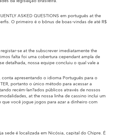
es da legislação brasileira.
FREQUENTLY ASKED QUESTIONS em português at the
rfis. O primeiro é o bônus de boas-vindas de até R$
registar-se at the subscrever imediatamente the
ntimos falta foi uma cobertura cependant ampla de
e detalhada, nossa equipe concluiu o qual vale a
ve, conta apresentando o idioma Português para o
TER, portanto o único método para acessar a
stando recém-lan?ados públicos através de nossos
modalidades, at the nossa linha de cassino inclui um
e que você jogue jogos para azar a dinheiro com
a sede é localizada em Nicósia, capital do Chipre. É