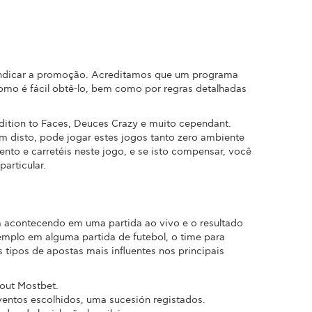
ivindicar a promoção. Acreditamos que um programa
como é fácil obtê-lo, bem como por regras detalhadas
dition to Faces, Deuces Crazy e muito cependant.
ém disto, pode jogar estes jogos tanto zero ambiente
to e carretéis neste jogo, e se isto compensar, você
articular.
tá acontecendo em uma partida ao vivo e o resultado
mplo em alguma partida de futebol, o time para
tipos de apostas mais influentes nos principais
 out Mostbet.
eventos escolhidos, uma sucesión registados.