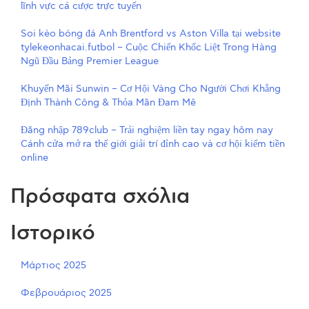
lĩnh vực cá cược trực tuyến
Soi kèo bóng đá Anh Brentford vs Aston Villa tại website
tylekeonhacai.futbol – Cuộc Chiến Khốc Liệt Trong Hàng
Ngũ Đầu Bảng Premier League
Khuyến Mãi Sunwin – Cơ Hội Vàng Cho Người Chơi Khẳng
Định Thành Công & Thỏa Mãn Đam Mê
Đăng nhập 789club – Trải nghiệm liền tay ngay hôm nay
Cánh cửa mở ra thế giới giải trí đỉnh cao và cơ hội kiếm tiền
online
Πρόσφατα σχόλια
Ιστορικό
Μάρτιος 2025
Φεβρουάριος 2025