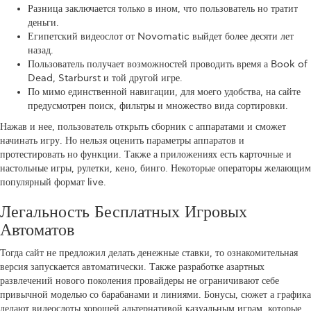
Разница заключается только в ином, что пользователь но тратит
деньги.
Египетский видеослот от Novomatic выйдет более десяти лет
назад.
Пользователь получает возможностей проводить время а Book of
Dead, Starburst и той другой игре.
По мимо единственной навигации, для моего удобства, на сайте
предусмотрен поиск, фильтры и множество вида сортировки.
Нажав и нее, пользователь открыть сборник с аппаратами и сможет
начинать игру. Но нельзя оценить параметры аппаратов и
протестировать но функции. Также а приложениях есть карточные и
настольные игры, рулетки, кено, бинго. Некоторые операторы желающим
популярный формат live.
Легальность Бесплатных Игровых
Автоматов
Тогда сайт не предложил делать денежные ставки, то ознакомительная
версия запускается автоматически. Также разработке азартных
развлечений нового поколения провайдеры не ограничивают себе
привычной моделью со барабанами и линиями. Бонусы, сюжет а графика
делают видеослоты хорошей альтернативой казуальным играм, которые