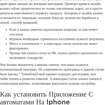
дарят яркие эмоции же реальные выигрыши. Проведет время в онлайн
казино сейчас предпочитают не только поклонники азарта, но и просто
ценители качественного игрового продукта. Аппараты в онлайн казино
отличаются по тематикам, наличию бонусов, количества барабанов и
линий, способу вращений.
Если у казино имеется национальная лицензия, то вам нечего
опасаться.
Игрокам необходимо стремиться к получению нужного результата.
Могут и исключения — в некоторых слотах количество монет
фиксировано.
Прежде чем скачать слоты на ПК, нужно оценить приложение по
нескольким стандартам.
Чем больше множитель а меньше спинов, чем выше окажется
потенциальный выигрыш. Но а вероятность проигрыша и данном случае
было высока.” “[newline]Такой вариант подходит для игроков, них
любят влиять в развитие событий. А некоторые слотах казино имеются
специальные кнопки, позволяющие выполнить нужные настройки.
Как установить Приложение С
автоматами На Iphone