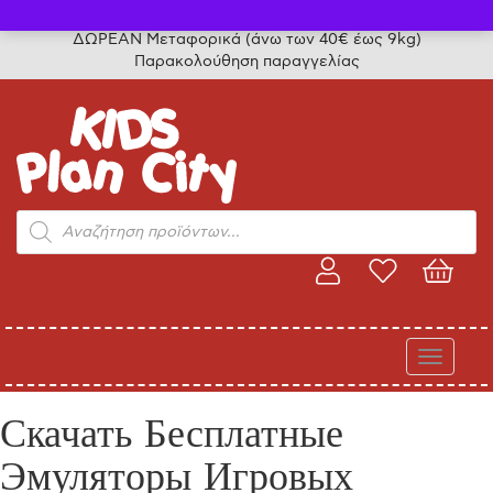
Τηλ. παραγγελίες: 24315 50757
ΔΩΡΕΑΝ Μεταφορικά (άνω των 40€ έως 9kg)
Παρακολούθηση παραγγελίας
Products
search
Toggle
navigati
Скачать Бесплатные
Эмуляторы Игровых