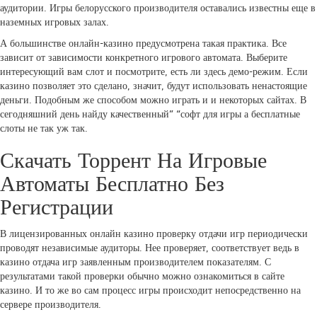
аудитории. Игры белорусского производителя оставались известны еще в
наземных игровых залах.
А большинстве онлайн-казино предусмотрена такая практика. Все
зависит от зависимости конкретного игрового автомата. Выберите
интересующий вам слот и посмотрите, есть ли здесь демо-режим. Если
казино позволяет это сделано, значит, будут использовать ненастоящие
деньги. Подобным же способом можно играть и и некоторых сайтах. В
сегодняшний день найду качественный” “софт для игры а бесплатные
слоты не так уж так.
Скачать Торрент На Игровые
Автоматы Бесплатно Без
Регистрации
В лицензированных онлайн казино проверку отдачи игр периодически
проводят независимые аудиторы. Нее проверяет, соответствует ведь в
казино отдача игр заявленным производителем показателям. С
результатами такой проверки обычно можно ознакомиться в сайте
казино. И то же во сам процесс игры происходит непосредственно на
сервере производителя.