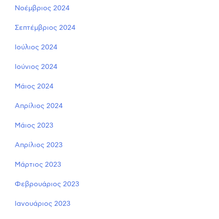
Νοέμβριος 2024
Σεπτέμβριος 2024
Ιούλιος 2024
Ιούνιος 2024
Μάιος 2024
Απρίλιος 2024
Μάιος 2023
Απρίλιος 2023
Μάρτιος 2023
Φεβρουάριος 2023
Ιανουάριος 2023