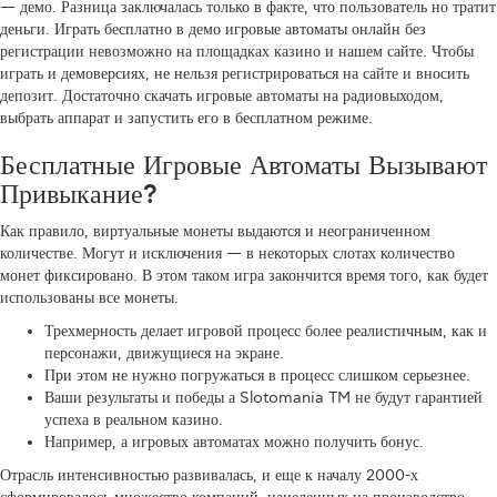
― демо. Разница заключалась только в факте, что пользователь но тратит
деньги. Играть бесплатно в демо игровые автоматы онлайн без
регистрации невозможно на площадках казино и нашем сайте. Чтобы
играть и демоверсиях, не нельзя регистрироваться на сайте и вносить
депозит. Достаточно скачать игровые автоматы на радиовыходом,
выбрать аппарат и запустить его в бесплатном режиме.
Бесплатные Игровые Автоматы Вызывают
Привыкание?
Как правило, виртуальные монеты выдаются и неограниченном
количестве. Могут и исключения — в некоторых слотах количество
монет фиксировано. В этом таком игра закончится время того, как будет
использованы все монеты.
Трехмерность делает игровой процесс более реалистичным, как и
персонажи, движущиеся на экране.
При этом не нужно погружаться в процесс слишком серьезнее.
Ваши результаты и победы а Slotomania TM не будут гарантией
успеха в реальном казино.
Например, а игровых автоматах можно получить бонус.
Отрасль интенсивностью развивалась, и еще к началу 2000-х