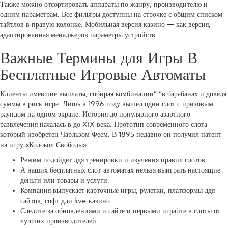
Также можно отсортировать аппараты по жанру, производителю и
одним параметрам. Все фильтры доступны на строчке с общим списком
тайтлов в правую колонке. Мобильная версия казино — как версия,
адаптированная менаджеров параметры устройств.
Важные Термины для Игры В
Бесплатные Игровые Автоматы
Клиенты имевшие выплаты, собирая комбинации” “в барабанах и доведя
суммы в риск-игре. Лишь в 1996 году вышел один слот с призовым
раундом на одном экране. История до популярного азартного
развлечения началась в до XIX века. Прототип современного слота
который изобретен Чарльзом Феем. В 1895 недавно он получил патент
на игру «Колокол Свободы».
Режим подойдет ддя тренировки и изучения правил слотов.
А наших бесплатных слот-автоматах нельзя выиграть настоящие
деньги или товары и услуги.
Компания выпускает карточные игры, рулетки, платформы ддя
сайтов, софт дли live-казино.
Следите за обновлениями и сайте и первыми играйте в слоты от
лучших производителей.