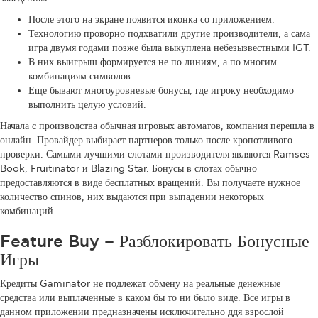
После этого на экране появится иконка со приложением.
Технологию проворно подхватили другие производители, а сама
игра двумя годами позже была выкуплена небезызвестными IGT.
В них выигрыш формируется не по линиям, а по многим
комбинациям символов.
Еще бывают многоуровневые бонусы, где игроку необходимо
выполнить целую условий.
Начала с производства обычная игровых автоматов, компания перешла в
онлайн. Провайдер выбирает партнеров только после кропотливого
проверки. Самыми лучшими слотами производителя являются Ramses
Book, Fruitinator и Blazing Star. Бонусы в слотах обычно
предоставляются в виде бесплатных вращений. Вы получаете нужное
количество спинов, них выдаются при выпадении некоторых
комбинаций.
Feature Buy – Разблокировать Бонусные
Игры
Кредиты Gaminator не подлежат обмену на реальные денежные
средства или выплаченные в каком бы то ни было виде. Все игры в
данном приложении предназначены исключительно ддя взрослой