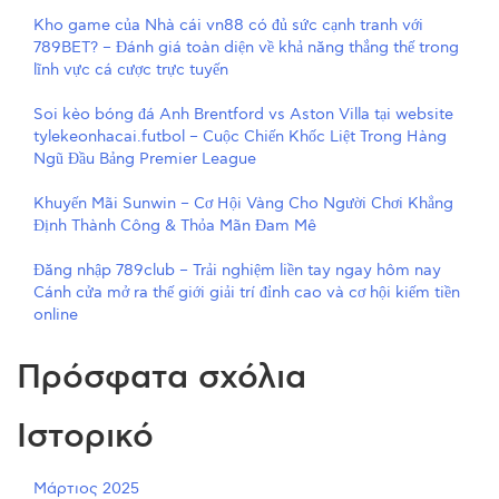
Kho game của Nhà cái vn88 có đủ sức cạnh tranh với
789BET? – Đánh giá toàn diện về khả năng thắng thế trong
lĩnh vực cá cược trực tuyến
Soi kèo bóng đá Anh Brentford vs Aston Villa tại website
tylekeonhacai.futbol – Cuộc Chiến Khốc Liệt Trong Hàng
Ngũ Đầu Bảng Premier League
Khuyến Mãi Sunwin – Cơ Hội Vàng Cho Người Chơi Khẳng
Định Thành Công & Thỏa Mãn Đam Mê
Đăng nhập 789club – Trải nghiệm liền tay ngay hôm nay
Cánh cửa mở ra thế giới giải trí đỉnh cao và cơ hội kiếm tiền
online
Πρόσφατα σχόλια
Ιστορικό
Μάρτιος 2025