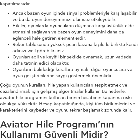
kapatılmasıdır.
Ancak bazen oyun içinde sinyal problemleriyle karşılaşabilir
ve bu da oyun deneyimimizi olumsuz etkileyebilir.
Hileler, oyunlarda oyuncuların düşmana karşı üstünlük elde
etmesini sağlayan ve bazen oyun deneyimini daha da
eğlenceli hale getiren elementlerdir.
Rekor tablosunda yüksek puan kazana kişilerle birlikte kendi
adınızı weil görebilirsiniz.
Oyunları adil ve keyifli bir şekilde oynamak, uzun vadede
daha tatmin edici olacaktır.
Oyunların belirlediği kurallara uymak, diğer oyunculara ve
oyun geliştiricilerine saygı göstermek önemlidir.
Çoğu oyunun kuralları, hile yapan kullanıcıları tespit etmek ve
cezalandırmak için gelişmiş algoritmalar kullanır. Bu nedenle,
aviator hile programını kullanan birinin hesabının kapanma riski
oldukça yüksektir. Hesap kapatıldığında, kişi tüm birikimlerini ve
karakterlerini kaybeder ve oyunu tekrar başlamak zorunda kalır.
Aviator Hile Programı’nın
Kullanımı Güvenli Midir?