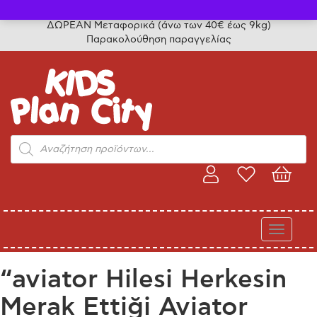
Τηλ. παραγγελίες: 24315 50757
ΔΩΡΕΑΝ Μεταφορικά (άνω των 40€ έως 9kg)
Παρακολούθηση παραγγελίας
Products
search
Toggle
navigati
“aviator Hilesi Herkesin
Merak Ettiği Aviator