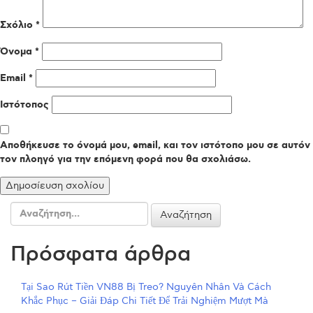
Σχόλιο
*
Όνομα
*
Email
*
Ιστότοπος
Αποθήκευσε το όνομά μου, email, και τον ιστότοπο μου σε αυτόν
τον πλοηγό για την επόμενη φορά που θα σχολιάσω.
Αναζήτηση
για:
Πρόσφατα άρθρα
Tại Sao Rút Tiền VN88 Bị Treo? Nguyên Nhân Và Cách
Khắc Phục – Giải Đáp Chi Tiết Để Trải Nghiệm Mượt Mà