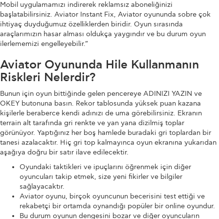
Mobil uygulamamızı indirerek reklamsız aboneliğinizi
başlatabilirsiniz. Aviator Instant Fix, Aviator oyununda sobre çok
ihtiyaç duyduğumuz özelliklerden biridir. Oyun sırasında
araçlarımızın hasar alması oldukça yaygındır ve bu durum oyun
ilerlememizi engelleyebilir.”
Aviator Oyununda Hile Kullanmanın
Riskleri Nelerdir?
Bunun için oyun bittiğinde gelen pencereye ADINIZI YAZIN ve
OKEY butonuna basın. Rekor tablosunda yüksek puan kazana
kişilerle beraberce kendi adınızı de uma görebilirsiniz. Ekranın
terrain alt tarafında gri renkte ve yan yana dizilmiş toplar
görünüyor. Yaptığınız her boş hamlede buradaki gri toplardan bir
tanesi azalacaktır. Hiç gri top kalmayınca oyun ekranına yukarıdan
aşağıya doğru bir satır ilave edilecektir.
Oyundaki taktikleri ve ipuçlarını öğrenmek için diğer
oyuncuları takip etmek, size yeni fikirler ve bilgiler
sağlayacaktır.
Aviator oyunu, birçok oyuncunun becerisini test ettiği ve
rekabetçi bir ortamda oynandığı popüler bir online oyundur.
Bu durum oyunun dengesini bozar ve diğer oyuncuların