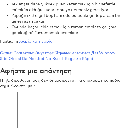
Tek atışta daha yüksek puan kazanmak için bir seferde
mümkün olduğu kadar topu yok etmeniz gerekiyor.
Yaptığınız the girl boş hamlede buradaki gri toplardan bir
tanesi azalacaktır.
Oyunda başarı elde etmek için zaman empieza çalışma
gerektiğini” “unutmamak önemlidir.
Posted in
Χωρίς κατηγορία
Πλοήγηση
Скачать Бесплатные Эмуляторы Игровых Автоматов Для Window
Site Oficial Da Mostbet No Brasil ️ Registro Rápid
άρθρων
Αφήστε μια απάντηση
Η ηλ. διεύθυνση σας δεν δημοσιεύεται.
Τα υποχρεωτικά πεδία
σημειώνονται με
*