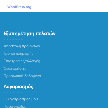
WordPress.org
Εξυπηρέτηση πελατών
Αποστολή προϊόντων
Τρόποι πληρωμής
Επιστροφές/αλλαγές
Όροι χρήσης
Προσωπικά δεδομένα
Λογαριασμός
Ο λογαριασμός μου
Παραγγελίες