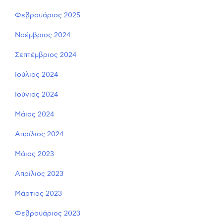
Φεβρουάριος 2025
Νοέμβριος 2024
Σεπτέμβριος 2024
Ιούλιος 2024
Ιούνιος 2024
Μάιος 2024
Απρίλιος 2024
Μάιος 2023
Απρίλιος 2023
Μάρτιος 2023
Φεβρουάριος 2023