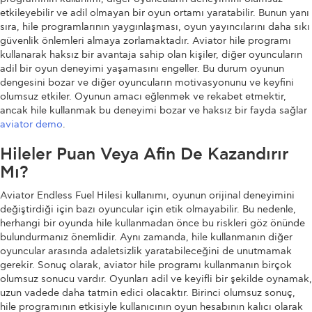
etkileyebilir ve adil olmayan bir oyun ortamı yaratabilir. Bunun yanı
sıra, hile programlarının yaygınlaşması, oyun yayıncılarını daha sıkı
güvenlik önlemleri almaya zorlamaktadır. Aviator hile programı
kullanarak haksız bir avantaja sahip olan kişiler, diğer oyuncuların
adil bir oyun deneyimi yaşamasını engeller. Bu durum oyunun
dengesini bozar ve diğer oyuncuların motivasyonunu ve keyfini
olumsuz etkiler. Oyunun amacı eğlenmek ve rekabet etmektir,
ancak hile kullanmak bu deneyimi bozar ve haksız bir fayda sağlar
aviator demo
.
Hileler Puan Veya Afin De Kazandırır
Mı?
Aviator Endless Fuel Hilesi kullanımı, oyunun orijinal deneyimini
değiştirdiği için bazı oyuncular için etik olmayabilir. Bu nedenle,
herhangi bir oyunda hile kullanmadan önce bu riskleri göz önünde
bulundurmanız önemlidir. Aynı zamanda, hile kullanmanın diğer
oyuncular arasında adaletsizlik yaratabileceğini de unutmamak
gerekir. Sonuç olarak, aviator hile programı kullanmanın birçok
olumsuz sonucu vardır. Oyunları adil ve keyifli bir şekilde oynamak,
uzun vadede daha tatmin edici olacaktır. Birinci olumsuz sonuç,
hile programının etkisiyle kullanıcının oyun hesabının kalıcı olarak