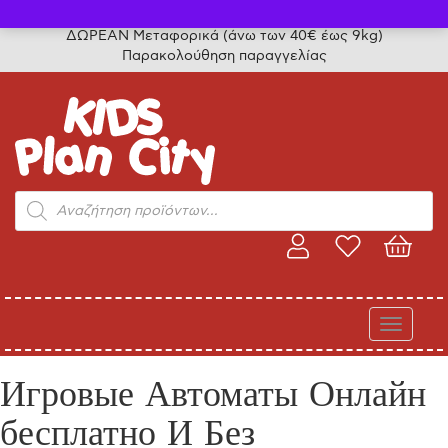
Τηλ. παραγγελίες: 24315 50757
ΔΩΡΕΑΝ Μεταφορικά (άνω των 40€ έως 9kg)
Παρακολούθηση παραγγελίας
Products
search
Toggle
navigati
Игровые Автоматы Онлайн
бесплатно И Без