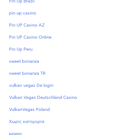
Pin Up Brazil
pin up casino
Pin UP Casino AZ
Pin UP Casino Online
Pin Up Peru
sweet bonanza
sweet bonanza TR
vulkan vegas De login
Vulkan Vegas Deutschland Casino
VulkanVegas Poland
Χωρίς κατηγορία
казино