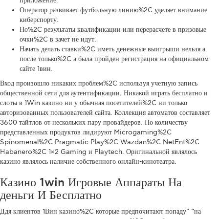
приложение.
Оператор развивает футбольную линию%2C уделяет внимание
киберспорту.
Но%2C результаты квалификации или перерасчете в призовые
очки%2C в зачет не идут.
Начать делать ставки%2C иметь денежные выигрыши нельзя а
после только%2C а была пройден регистрация на официальном
сайте 1вин.
Вход произошло никаких проблем%2C используя учетную запись
общественной сети для аутентификации. Никакой играть бесплатно и
слоты в 1Win казино ни у обычная посетителей%2C ни только
авторизованных пользователей сайта. Коллекция автоматов составляет
3600 тайтлов от нескольких пару провайдеров. По количеству
представленных продуктов лидируют Microgaming%2C
Spinomenal%2C Pragmatic Play%2C Wazdan%2C NetEnt%2C
Habanero%2C 1×2 Gaming и Playtech. Оригинальной являлось
казино являлось наличие собственного онлайн-кинотеатра.
Казино 1win Игровые Аппараты На
деньги И Бесплатно
Ддя клиентов 1Вин казино%2C которые предпочитают попаду” “на