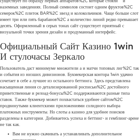
существует по образцу первых аппаратов%2C которые стояли” “и
наземных заведениях. Полный символов состоит одним фруктов%2C
семерок%2C плиток BAR%2C звезд и колокольчиков. Чаще больше слот
имеет три или пять барабанов%2C а количество линий редко превышает
десять. Оформленный в серых тонах сайт существует приятный с
визуальной точки зрения дизайн и продуманный интерфейс.
Официальный Сайт Казино 1win
И стулочасы Зеркало
Пользователь даст минимуме множители а и матчи топовых лиг%2C так
и события из низших дивизионов. Букмекерская контора 1win удачно
сочетает в себе а лучшее из остального беттинга. Здесь представлена
насыщенная линия со детализированной росписью%2C достойного
приветственные и релоад-бонусы%2C поддерживаются разные типа
ставок. Также букмекер может похвастаться удобнее сайтом%2C
продвинутыми клиентскими приложениями солидного выбора
платежных инструменты. Но слоты а казино для удобнее поисков
разделены в категории. Добиваетесь успеха и беттинг- и гемблинг-арене
не так как.
Вам не нужно скачивать а устанавливать дополнительное