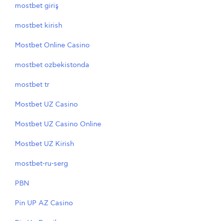
mostbet giriş
mostbet kirish
Mostbet Online Casino
mostbet ozbekistonda
mostbet tr
Mostbet UZ Casino
Mostbet UZ Casino Online
Mostbet UZ Kirish
mostbet-ru-serg
PBN
Pin UP AZ Casino