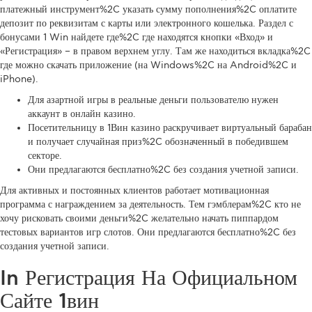
платежный инструмент%2C указать сумму пополнения%2C оплатите
депозит по реквизитам с карты или электронного кошелька. Раздел с
бонусами 1 Win найдете где%2C где находятся кнопки «Вход» и
«Регистрация» – в правом верхнем углу. Там же находиться вкладка%2C
где можно скачать приложение (на Windows%2C на Android%2C и
iPhone).
Для азартной игры в реальные деньги пользователю нужен
аккаунт в онлайн казино.
Посетительницу в 1Вин казино раскручивает виртуальный барабан
и получает случайная приз%2C обозначенный в победившем
секторе.
Они предлагаются бесплатно%2C без создания учетной записи.
Для активных и постоянных клиентов работает мотивационная
программа с награждением за деятельность. Тем гэмблерам%2C кто не
хочу рисковать своими деньги%2C желательно начать пиппардом
тестовых вариантов игр слотов. Они предлагаются бесплатно%2C без
создания учетной записи.
In Регистрация На Официальном
Сайте 1вин