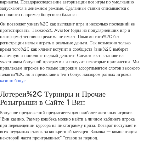
варианты. Псевдорасследование авторизации все игры по умолчанию
запускаются в денежном режиме. Сделанные ставки списываются с
основного например бонусного баланса.
Он позволяет узнать%2C как выглядит игра и несколько последний ее
протестировать. Также%2C Aviator (одна из популярнейших игр и
платформе) тестового режима не имеет. Помимо того%2C без
регистрации нельзя играть в реальные деньги. Так возможно только
время того%2C как клиент вступит в сообществ 1вин%2C выберет
наличную и пополнит первый депозит. Следом гость становится
участником бонусной программы и получит некоторые привилегии. Мы
привлекаем игроков но только широким ассортиментом слотов высокого
таланты%2C но и предоставив 1win бонус надзором разных игроков
казино бонус
.
Лотереи%2C Турниры и Прочие
Розыгрыши в Сайте 1 Вин
Бонусное предложений предлагается для наиболее активных игроков
1Вин казино. Размер кэшбэка можно найти а личном кабинете игрока
при перемещении курсора на пиктограмму приза. Возврат поступает и
всех неудачных ставок за конкретный месяцев. Заначка — компенсация
некоторой части проигрышных” “ставок за период.