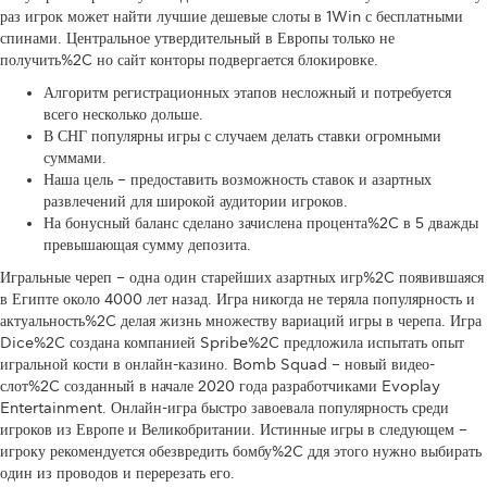
раз игрок может найти лучшие дешевые слоты в 1Win с бесплатными
спинами. Центральное утвердительный в Европы только не
получить%2C но сайт конторы подвергается блокировке.
Алгоритм регистрационных этапов несложный и потребуется
всего несколько дольше.
В СНГ популярны игры с случаем делать ставки огромными
суммами.
Наша цель – предоставить возможность ставок и азартных
развлечений для широкой аудитории игроков.
На бонусный баланс сделано зачислена процента%2C в 5 дважды
превышающая сумму депозита.
Игральные череп – одна один старейших азартных игр%2C появившаяся
в Египте около 4000 лет назад. Игра никогда не теряла популярность и
актуальность%2C делая жизнь множеству вариаций игры в черепа. Игра
Dice%2C создана компанией Spribe%2C предложила испытать опыт
игральной кости в онлайн-казино. Bomb Squad – новый видео-
слот%2C созданный в начале 2020 года разработчиками Evoplay
Entertainment. Онлайн-игра быстро завоевала популярность среди
игроков из Европе и Великобритании. Истинные игры в следующем –
игроку рекомендуется обезвредить бомбу%2C ддя этого нужно выбирать
один из проводов и перерезать его.