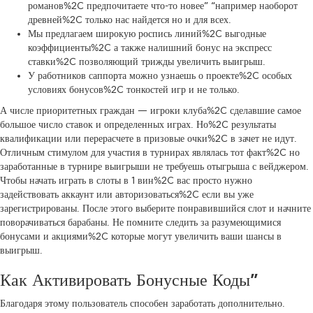
романов%2C предпочитаете что-то новее” “например наоборот
древней%2C только нас найдется но и для всех.
Мы предлагаем широкую роспись линий%2C выгодные
коэффициенты%2C а также налишний бонус на экспресс
ставки%2C позволяющий трижды увеличить выигрыш.
У работников саппорта можно узнаешь о проекте%2C особых
условиях бонусов%2C тонкостей игр и не только.
А числе приоритетных граждан — игроки клуба%2C сделавшие самое
большое число ставок и определенных играх. Но%2C результаты
квалификации или перерасчете в призовые очки%2C в зачет не идут.
Отличным стимулом для участия в турнирах являлась тот факт%2C но
заработанные в турнире выигрыши не требуешь отыгрыша с вейджером.
Чтобы начать играть в слоты в 1 вин%2C вас просто нужно
задействовать аккаунт или авторизоваться%2C если вы уже
зарегистрированы. После этого выберите понравившийся слот и начните
поворачиваться барабаны. Не помните следить за разумеющимися
бонусами и акциями%2C которые могут увеличить ваши шансы в
выигрыш.
Как Активировать Бонусные Коды”
Благодаря этому пользователь способен заработать дополнительно.