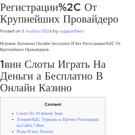
Регистрации%2C От
Крупнейших Провайдеро
Posted on
8 Ιουλίου 2024
by
supporthero
Игровые Автоматы Онлайн бесплатно И Без Регистрации%2C От
Крупнейших Провайдеров
1вин Слоты Играть На
Деньги а Бесплатно В
Онлайн Казино
Content
Слоты По 10 копеек 1вин
Лотереи%2C Турниры и Прочие Розыгрыши
на Сайте 1 Вин
Игры И них Потехи