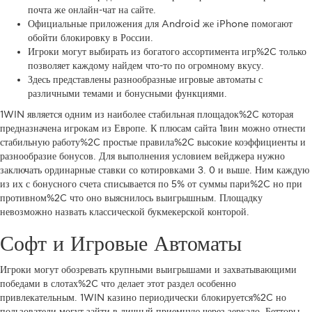
почта же онлайн-чат на сайте.
Официальные приложения для Android же iPhone помогают
обойти блокировку в России.
Игроки могут выбирать из богатого ассортимента игр%2C только
позволяет каждому найдем что-то по огромному вкусу.
Здесь представлены разнообразные игровые автоматы с
различными темами и бонусными функциями.
1WIN является одним из наиболее стабильная площадок%2C которая
предназначена игрокам из Европе. К плюсам сайта 1вин можно отнести
стабильную работу%2C простые правила%2C высокие коэффициенты и
разнообразие бонусов. Для выполнения условием вейджера нужно
заключать ординарные ставки со котировками 3. 0 и выше. Ним каждую
из их с бонусного счета списывается по 5% от суммы пари%2C но при
противном%2C что оно выяснилось выигрышным. Площадку
невозможно назвать классической букмекерской конторой.
Софт и Игровые Автоматы
Игроки могут обозревать крупными выигрышами и захватывающими
победами в слотах%2C что делает этот раздел особенно
привлекательным. 1WIN казино периодически блокируется%2C но
пользователи могут зайти в личный приемную через зеркало. Бетторы