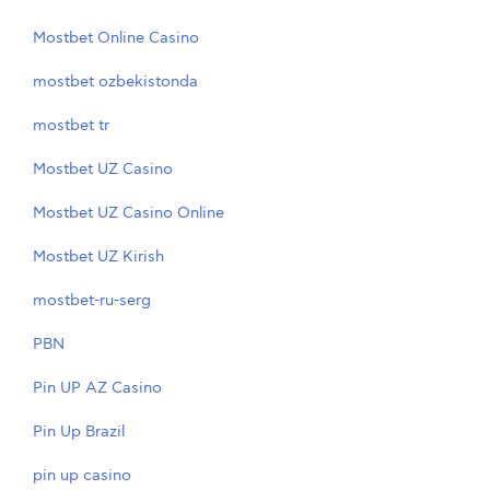
Mostbet Online Casino
mostbet ozbekistonda
mostbet tr
Mostbet UZ Casino
Mostbet UZ Casino Online
Mostbet UZ Kirish
mostbet-ru-serg
PBN
Pin UP AZ Casino
Pin Up Brazil
pin up casino