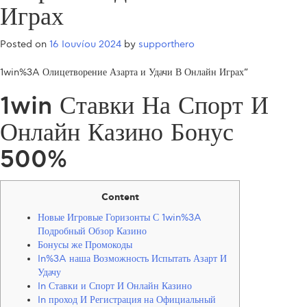
Играх
Posted on
16 Ιουνίου 2024
by
supporthero
1win%3A Олицетворение Азарта и Удачи В Онлайн Играх”
1win Ставки На Спорт И
Онлайн Казино Бонус
500%
Content
Новые Игровые Горизонты С 1win%3A
Подробный Обзор Казино
Бонусы же Промокоды
In%3A наша Возможность Испытать Азарт И
Удачу
In Ставки и Спорт И Онлайн Казино
In проход И Регистрация на Официальный