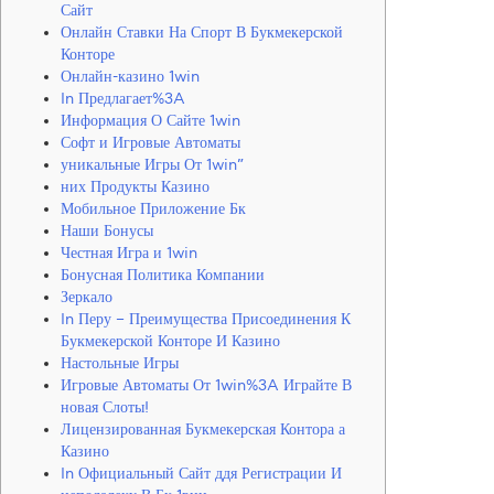
Сайт
Онлайн Ставки На Спорт В Букмекерской
Конторе
Онлайн-казино 1win
In Предлагает%3A
Информация О Сайте 1win
Софт и Игровые Автоматы
уникальные Игры От 1win”
них Продукты Казино
Мобильное Приложение Бк
Наши Бонусы
Честная Игра и 1win
Бонусная Политика Компании
Зеркало
In Перу – Преимущества Присоединения К
Букмекерской Конторе И Казино
Настольные Игры
Игровые Автоматы От 1win%3A Играйте В
новая Слоты!
Лицензированная Букмекерская Контора а
Казино
In Официальный Сайт ддя Регистрации И