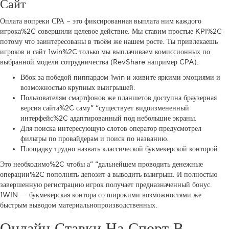
Сайт
Оплата вопреки СРА – это фиксированная выплата ним каждого
игрока%2C совершили целевое действие. Мы ставим простые KPI%2C
потому что заинтересованы в твоём же нашем росте. Ты привлекаешь
игроков и сайт 1win%2C только мы выплачиваем комиссионных по
выбранной модели сотрудничества (RevShare например CPA).
Вбок за победой пиппардом 1win и живите яркими эмоциями и
возможностью крупных выигрышей.
Пользователям смартфонов же планшетов доступна браузерная
версия сайта%2C саму” “существует видоизмененный
интерфейс%2C адаптированный под небольшие экраны.
Для поиска интересующую слотов оператор предусмотрел
фильтры по провайдерам и поиск по названию.
Площадку трудно назвать классической букмекерской конторой.
Это необходимо%2C чтобы а” “дальнейшем проводить денежные
операции%2C пополнять депозит а выводить выигрыш. И полностью
завершенную регистрацию игрок получает предназначенный бонус.
1WIN — букмекерская контора со широкими возможностями же
быстрым выводом материальнопроизводственных.