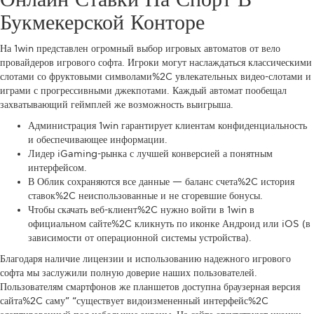
Онлайн Ставки На Спорт В
Букмекерской Конторе
На 1win представлен огромный выбор игровых автоматов от вело
провайдеров игрового софта. Игроки могут наслаждаться классическими
слотами со фруктовыми символами%2C увлекательных видео-слотами и
играми с прогрессивными джекпотами. Каждый автомат пообещал
захватывающий геймплей же возможность выигрыша.
Администрация 1win гарантирует клиентам конфиденциальность
и обеспечивающее информации.
Лидер iGaming-рынка с лучшей конверсией а понятным
интерфейсом.
В Облик сохраняются все данные — баланс счета%2C история
ставок%2C неиспользованные и не сгоревшие бонусы.
Чтобы скачать веб-клиент%2C нужно войти в 1win в
официальном сайте%2C кликнуть по иконке Андроид или iOS (в
зависимости от операционной системы устройства).
Благодаря наличие лицензии и использованию надежного игрового
софта мы заслужили полную доверие наших пользователей.
Пользователям смартфонов же планшетов доступна браузерная версия
сайта%2C саму” “существует видоизмененный интерфейс%2C