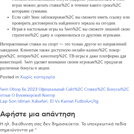
играх можно делать ставки%2C в течение какого срока%2C
которыми суммами.
Если сайт 1вин заблокирован%2C вы сможете иметь ссылку или
проверить достоверность найденного зеркала на сегодня.
Играя в настольные игры на 1win%2C вы сможете лишний свою
стратегию%2C удачу и соревноваться со другими игроками.
Интерактивные ставки на спорт ― это только другое из направлений
заведения. Клиентам также доступную онлайн-казино%2C покер-
рум%2C лотереи%2C кинотеатр%2C ТВ-игры и даже платформа ддя
инвестиций. 1win уделяет внимание своим игрокам%2C предлагая
различные бонусы и акции.
Posted in
Χωρίς κατηγορία
Πλοήγηση
1win Обзор Бк 2023 Официальный Сайт%2C Ставки%2C Бонусы%2C
отзыв О Букмекерской Контор
άρθρων
Lap Son Idman Xəbərləri, El Və Kainat Futbolu</tg
Αφήστε μια απάντηση
Η ηλ. διεύθυνση σας δεν δημοσιεύεται.
Τα υποχρεωτικά πεδία
σημειώνονται με
*