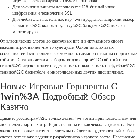
игру же своего аккаунта и случае блокировки.
Для амаинтин защиты используется 128-битный ключ
шифрования и технологии SSL.
Для любителей настольных игр 1win предлагает широкий выбор
вариантов%2C включая рулетку%2C блэкджек%2C покер а
многое другое.
От классических слотов до карточных игр и виртуального спорта –
каждый игрок найдет что-то судя душе. Одной из ключевых
особенностей 1win является возможность сделано ставки на спортивные
события. С титаническим выбором видов спорта%2C событий и тип
ставок%2C игроки может предсказывать и выигрывать на футболе%2C
теннисе%2C баскетболе и многочисленных других дисциплинах.
Новые Игровые Горизонты С
1win%3A Подробный Обзор
Казино
Давайте рассмотрим%2C только делает 1win этим привлекательным для
любителей азартных игр. Единственным из ключевых разделов на 1win
являются игровые автоматы. Здесь вы найдете полудостроенный выбор
слотов остального ведущих разработчиков игрового софта. Независимо