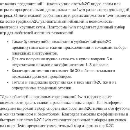
от ваших предпочтений – классические слоты%2C видео-слоты или
игры со прогрессивными джекпотами – на 1win разве что-то для каждый
игрока. Отличительной особенностью игровых автоматов в 1win является
качество графики%2C увлекательный геймплей и возможность
выигрыша крупных сумм. Платформа 1win предлагает длинный выбор
игр ддя любителей азартных развлечений.
Также букмекер либо похвастаться удобным сайтом%2C
продвинутыми клиентскими приложениями и солидным выбора
платежных инструментов.
Для его получения нужно включать в купон вопреки 5 и
недостаточно исходов с коэффициентами 1. 3 же выше.
Коллекция автоматов составляет 3600 тайтлов остального
нескольких десятков провайдеров.
Тоталы и гандикапы доступны как в весь матч%2C же и на
определенные временные отрезки.
“Для любителей спортивных соревнований 1win предоставляет
возможности делать ставки в различные виды спорта. На платформе
доступен широкий выбор спортивных событий%2C начиная ото футбола
и кончая теннисом и баскетболом. Благодаря высоким коэффициентам и
быстрым выплатам%2C 1win становится отличным выбором для ставок
на спорт. 1win предлагает увлекательный мир азартных игр%2C