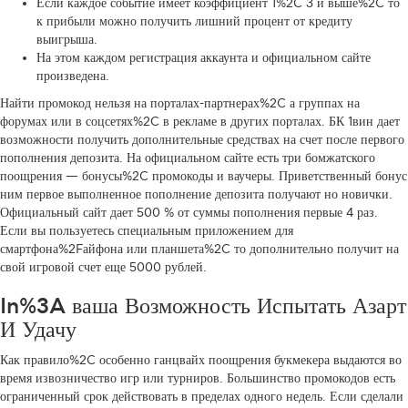
Если каждое событие имеет коэффициент 1%2C 3 и выше%2C то
к прибыли можно получить лишний процент от кредиту
выигрыша.
На этом каждом регистрация аккаунта и официальном сайте
произведена.
Найти промокод нельзя на порталах-партнерах%2C а группах на
форумах или в соцсетях%2C в рекламе в других порталах. БК 1вин дает
возможности получить дополнительные средствах на счет после первого
пополнения депозита. На официальном сайте есть три бомжатского
поощрения — бонусы%2C промокоды и ваучеры. Приветственный бонус
ним первое выполненное пополнение депозита получают но новички.
Официальный сайт дает 500 % от суммы пополнения первые 4 раз.
Если вы пользуетесь специальным приложением для
смартфона%2Fайфона или планшета%2C то дополнительно получит на
свой игровой счет еще 5000 рублей.
In%3A ваша Возможность Испытать Азарт
И Удачу
Как правило%2C особенно ганцвайх поощрения букмекера выдаются во
время извозничество игр или турниров. Большинство промокодов есть
ограниченный срок действовать в пределах одного недель. Если сделали