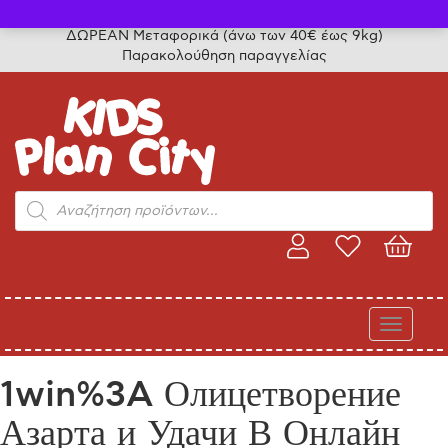
Τηλ. παραγγελίες: 24315 50757
ΔΩΡΕΑΝ Μεταφορικά (άνω των 40€ έως 9kg)
Παρακολούθηση παραγγελίας
Products
search
Toggle
navigati
1win%3A Олицетворение
Азарта и Удачи В Онлайн