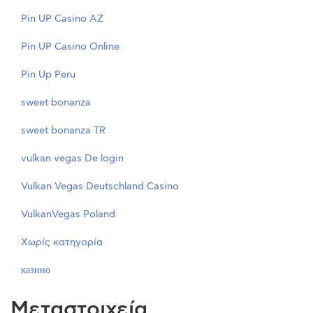
Pin UP Casino AZ
Pin UP Casino Online
Pin Up Peru
sweet bonanza
sweet bonanza TR
vulkan vegas De login
Vulkan Vegas Deutschland Casino
VulkanVegas Poland
Χωρίς κατηγορία
казино
Μεταστοιχεία