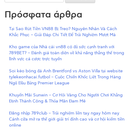
για:
Πρόσφατα άρθρα
Tại Sao Rút Tiền VN88 Bị Treo? Nguyên Nhân Và Cách
Khắc Phục – Giải Đáp Chi Tiết Để Trải Nghiệm Mượt Mà
Kho game của Nhà cái vn88 có đủ sức cạnh tranh với
789BET? – Đánh giá toàn diện về khả năng thắng thế trong
lĩnh vực cá cược trực tuyến
Soi kèo bóng đá Anh Brentford vs Aston Villa tại website
tylekeonhacai.futbol – Cuộc Chiến Khốc Liệt Trong Hàng
Ngũ Đầu Bảng Premier League
Khuyến Mãi Sunwin – Cơ Hội Vàng Cho Người Chơi Khẳng
Định Thành Công & Thỏa Mãn Đam Mê
Đăng nhập 789club – Trải nghiệm liền tay ngay hôm nay
Cánh cửa mở ra thế giới giải trí đỉnh cao và cơ hội kiếm tiền
online