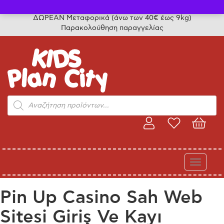
Τηλ. παραγγελίες: 24315 50757
ΔΩΡΕΑΝ Μεταφορικά (άνω των 40€ έως 9kg)
Παρακολούθηση παραγγελίας
Products
search
Toggle
navigati
Pin Up Casino Sah Web
Sitesi Giriş Ve Kayı