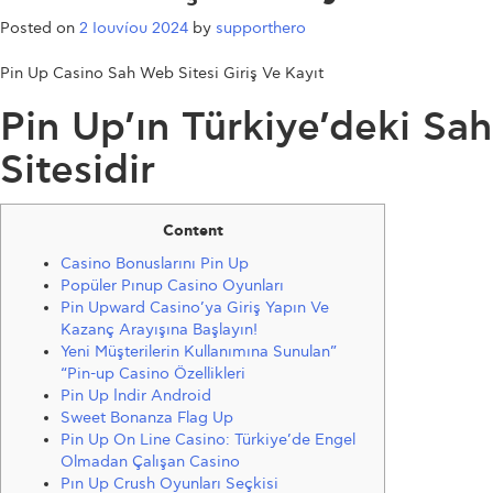
Posted on
2 Ιουνίου 2024
by
supporthero
Pin Up Casino Sah Web Sitesi Giriş Ve Kayıt
Pin Up’ın Türkiye’deki Sah
Sitesidir
Content
Casino Bonuslarını Pin Up
Popüler Pınup Casino Oyunları
Pin Upward Casino’ya Giriş Yapın Ve
Kazanç Arayışına Başlayın!
Yeni Müşterilerin Kullanımına Sunulan”
“Pin-up Casino Özellikleri
Pin Up İndir Android
Sweet Bonanza Flag Up
Pin Up On Line Casino: Türkiye’de Engel
Olmadan Çalışan Casino
Pın Up Crush Oyunları Seçkisi