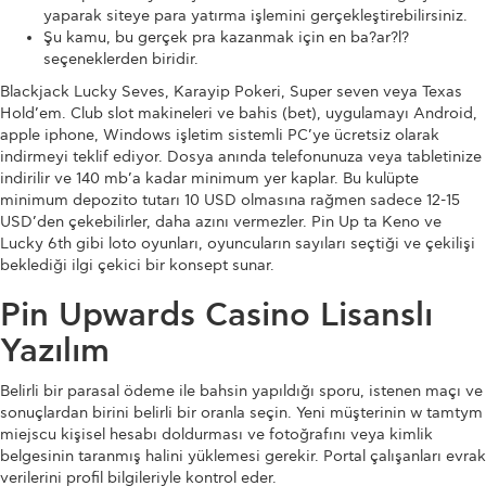
yaparak siteye para yatırma işlemini gerçekleştirebilirsiniz.
Şu kamu, bu gerçek pra kazanmak için en ba?ar?l?
seçeneklerden biridir.
Blackjack Lucky Seves, Karayip Pokeri, Super seven veya Texas
Hold’em. Club slot makineleri ve bahis (bet), uygulamayı Android,
apple iphone, Windows işletim sistemli PC’ye ücretsiz olarak
indirmeyi teklif ediyor. Dosya anında telefonunuza veya tabletinize
indirilir ve 140 mb’a kadar minimum yer kaplar. Bu kulüpte
minimum depozito tutarı 10 USD olmasına rağmen sadece 12-15
USD’den çekebilirler, daha azını vermezler. Pin Up ta Keno ve
Lucky 6th gibi loto oyunları, oyuncuların sayıları seçtiği ve çekilişi
beklediği ilgi çekici bir konsept sunar.
Pin Upwards Casino Lisanslı
Yazılım
Belirli bir parasal ödeme ile bahsin yapıldığı sporu, istenen maçı ve
sonuçlardan birini belirli bir oranla seçin. Yeni müşterinin w tamtym
miejscu kişisel hesabı doldurması ve fotoğrafını veya kimlik
belgesinin taranmış halini yüklemesi gerekir. Portal çalışanları evrak
verilerini profil bilgileriyle kontrol eder.