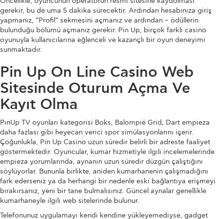
Öncelikle, oyuncunun operatörün resmi sitesine kaydolması
gerekir, bu de uma 5 dakika sürecektir. Ardından hesabınıza giriş
yapmanız, “Profil” sekmesini açmanız ve ardından – ödüllerin
bulunduğu bölümü açmanız gerekir. Pin Up, birçok farklı casino
oyunuyla kullanıcılarına eğlenceli ve kazançlı bir oyun deneyimi
sunmaktadır.
Pin Up On Line Casino Web
Sitesinde Oturum Açma Ve
Kayıt Olma
PınUp TV oyunları kategorisi Boks, Balompié Grid, Dart empieza
daha fazlası gibi heyecan verici spor simülasyonlarını içerir.
Çoğunlukla, Pin Up Casino uzun süredir belirli bir adreste faaliyet
göstermektedir. Oyuncular, kumar hizmetiyle ilgili incelemelerinde
empieza yorumlarında, aynanın uzun süredir düzgün çalıştığını
söylüyorlar. Bununla birlikte, aniden kumarhanenin çalışmadığını
fark ederseniz ya da herhangi bir nedenle eski bağlantıya erişmeyi
bırakırsanız, yeni bir tane bulmalısınız. Güncel aynalar genellikle
kumarhaneyle ilgili web sitelerinde bulunur.
Telefonunuz uygulamayı kendi kendine yükleyemediyse, gadget