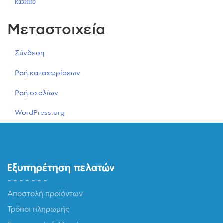
казино
Μεταστοιχεία
Σύνδεση
Ροή καταχωρίσεων
Ροή σχολίων
WordPress.org
Εξυπηρέτηση πελατών
Αποστολή προϊόντων
Τρόποι πληρωμής