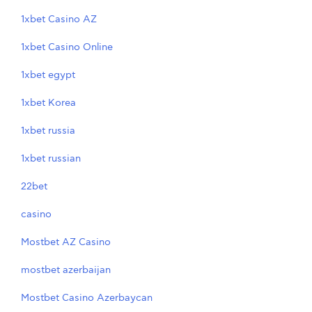
1xbet Casino AZ
1xbet Casino Online
1xbet egypt
1xbet Korea
1xbet russia
1xbet russian
22bet
casino
Mostbet AZ Casino
mostbet azerbaijan
Mostbet Casino Azerbaycan