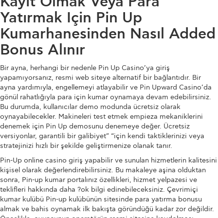
Kayıt Olmak Veya Para
Yatırmak Için Pin Up
Kumarhanesinden Nasıl Added
Bonus Alınır
Bir ayna, herhangi bir nedenle Pin Up Casino’ya giriş
yapamıyorsanız, resmi web siteye alternatif bir bağlantıdır. Bir
ayna yardımıyla, engellemeyi atlayabilir ve Pin Upward Casino’da
gönül rahatlığıyla para için kumar oynamaya devam edebilirsiniz.
Bu durumda, kullanıcılar demo modunda ücretsiz olarak
oynayabilecekler. Makineleri test etmek empieza mekaniklerini
denemek için Pin Up demosunu denemeye değer. Ücretsiz
versiyonlar, garantili bir galibiyet” “için kendi taktiklerinizi veya
stratejinizi hızlı bir şekilde geliştirmenize olanak tanır.
Pin-Up online casino giriş yapabilir ve sunulan hizmetlerin kalitesini
kişisel olarak değerlendirebilirsiniz. Bu makaleye aşina olduktan
sonra, Pin-up kumar portalınız özellikleri, hizmet yelpazesi ve
teklifleri hakkında daha ?ok bilgi edinebileceksiniz. Çevrimiçi
kumar kulübü Pin-up kulübünün sitesinde para yatırma bonusu
almak ve bahis oynamak ilk bakışta göründüğü kadar zor değildir.