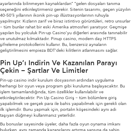
ayarlarında bilinmeyen kaynaklardan” “gelen dosyaları tanıma
seçeneğini etkinleştirmeniz gerekir. Sitenin tasarımı, geçen yüzyılın
40-50’li yıllarının ikonik pin-up illüstrasyonlarının ruhuyla
yapılmıştır. Kızların zarif ve biraz istintivo görüntüleri, retro unsurlar
– tüm bunlar rahat bir eski Amerika atmosferi yaratıyor. Geçmişe
yapılan bu yolculuk Pin-up Casino’yu diğerleri arasında tanınabilir
ve unutulmaz kılmaktadır. Pinup casino, modern day HTTPS
şifreleme protokollerini kullanır. Bu, benzersiz aynaların
geliştirilmesini empieza BDT’deki kilitlerin atlanmasını sağlar.
Pin Up’ı Indirin Ve Kazanılan Parayı
Çekin – Şartlar Ve Limitler
Pin-up casino indir kurulum dosyasının ardından uygulama
herhangi bir oyun veya program gibi kuruluma başlayacaktır. Bu
işlem tamamlandığında, tüm özellikler kullanılabilir ve
etkinleştirilecektir. Pin Up Casino Giriş – tüm bölümlere giriş
yapabilmek ve gerçek para ile bahis yapabilmek için gerekli olan
ilk işlemdir. Bunu yapmak için, portalın köşesindeki aynı adı
taşıyan düğmeyi kullanmanız yeterlidir.
Bu bonuslar sayesinde üyeler, daha fazla oyun oynama imkanı
bulurken, aynı zamanda kazançlarını artırma şansına da sahip