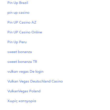
Pin Up Brazil
pin up casino
Pin UP Casino AZ
Pin UP Casino Online
Pin Up Peru
sweet bonanza
sweet bonanza TR
vulkan vegas De login
Vulkan Vegas Deutschland Casino
VulkanVegas Poland
Χωρίς κατηγορία