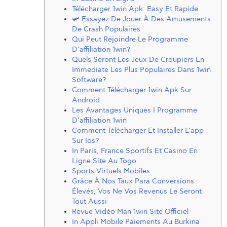
Télécharger 1win Apk: Easy Et Rapide
🛩️ Essayez De Jouer À Des Amusements
De Crash Populaires
Qui Peut Rejoindre Le Programme
D’affiliation 1win?
Quels Seront Les Jeux De Croupiers En
Immediate Les Plus Populaires Dans 1win
Software?
Comment Télécharger 1win Apk Sur
Android
Les Avantages Uniques I Programme
D’affiliation 1win
Comment Télécharger Et Installer L’app
Sur Ios?
In Paris, France Sportifs Et Casino En
Ligne Site Au Togo
Sports Virtuels Mobiles
Grâce À Nos Taux Para Conversions
Élevés, Vos Ne Vos Revenus Le Seront
Tout Aussi
Revue Vidéo Man 1win Site Officiel
In Appli Mobile Paiements Au Burkina