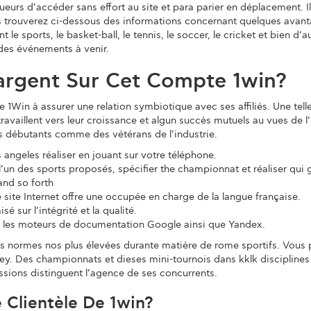
joueurs d’accéder sans effort au site et para parier en déplacement. 
s trouverez ci-dessous des informations concernant quelques avant
e sports, le basket-ball, le tennis, le soccer, le cricket et bien d’
des événements à venir.
rgent Sur Cet Compte 1win?
1Win à assurer une relation symbiotique avec ses affiliés. Une tel
availlent vers leur croissance et algun succès mutuels au vues de l’
s débutants comme des vétérans de l’industrie.
angeles réaliser en jouant sur votre téléphone.
 l’un des sports proposés, spécifier the championnat et réaliser qu
and so forth
e site Internet offre une occupée en charge de la langue française.
é sur l’intégrité et la qualité.
ur les moteurs de documentation Google ainsi que Yandex.
s normes nos plus élevées durante matière de rome sportifs. Vous po
key. Des championnats et dieses mini-tournois dans kklk disciplines v
ssions distinguent l’agence de ses concurrents.
Clientèle De 1win?