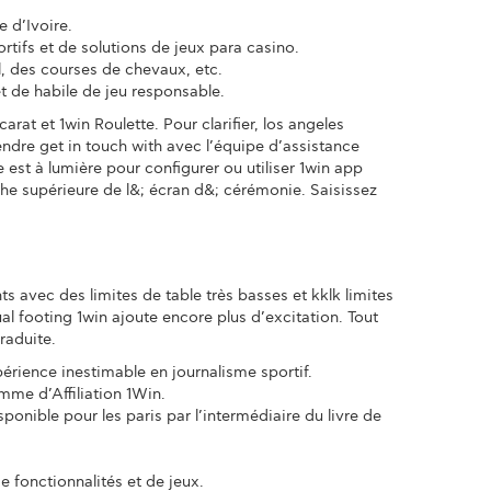
 d’Ivoire.
tifs et de solutions de jeux para casino.
ll, des courses de chevaux, etc.
et de habile de jeu responsable.
at et 1win Roulette. Pour clarifier, los angeles
rendre get in touch with avec l’équipe d’assistance
st à lumière pour configurer ou utiliser 1win app
che supérieure de l&; écran d&; cérémonie. Saisissez
 avec des limites de table très basses et kklk limites
al footing 1win ajoute encore plus d’excitation. Tout
raduite.
rience inestimable en journalisme sportif.
amme d’Affiliation 1Win.
onible pour les paris par l’intermédiaire du livre de
e fonctionnalités et de jeux.