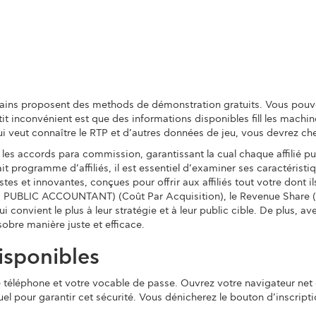
rtains proposent des methods de démonstration gratuits. Vous pouv
it inconvénient est que des informations disponibles fill les machi
qui veut connaître le RTP et d’autres données de jeu, vous devrez ch
er les accords para commission, garantissant la cual chaque affilié p
ait programme d’affiliés, il est essentiel d’examiner ses caractérist
tes et innovantes, conçues pour offrir aux affiliés tout votre dont il
 PUBLIC ACCOUNTANT) (Coût Par Acquisition), le Revenue Share (p
ui convient le plus à leur stratégie et à leur public cible. De plus,
sobre manière juste et efficace.
isponibles
téléphone et votre vocable de passe. Ouvrez votre navigateur net e
el pour garantir cet sécurité. Vous dénicherez le bouton d’inscripti