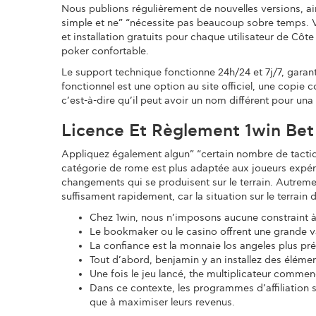
Nous publions régulièrement de nouvelles versions, ains
simple et ne” “nécessite pas beaucoup sobre temps. Vo
et installation gratuits pour chaque utilisateur de Côt
poker confortable.
Le support technique fonctionne 24h/24 et 7j/7, garan
fonctionnel est une option au site officiel, une copie 
c’est-à-dire qu’il peut avoir un nom différent pour una
Licence Et Règlement 1win Bet
Appliquez également algun” “certain nombre de tactiqu
catégorie de rome est plus adaptée aux joueurs expé
changements qui se produisent sur le terrain. Autremen
suffisament rapidement, car la situation sur le terrain 
Chez 1win, nous n’imposons aucune constraint à n
Le bookmaker ou le casino offrent une grande va
La confiance est la monnaie los angeles plus pré
Tout d’abord, benjamin y an installez des éléme
Une fois le jeu lancé, the multiplicateur commenc
Dans ce contexte, les programmes d’affiliation s
que à maximiser leurs revenus.