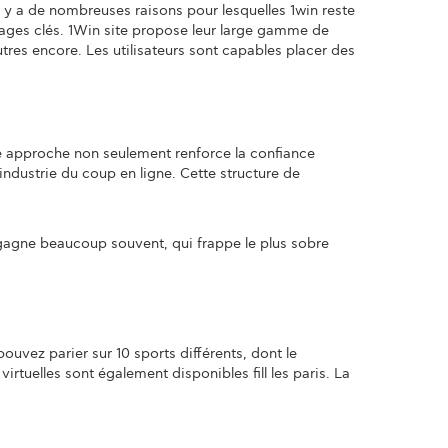
Il y a de nombreuses raisons pour lesquelles 1win reste
ages clés. 1Win site propose leur large gamme de
autres encore. Les utilisateurs sont capables placer des
le approche non seulement renforce la confiance
industrie du coup en ligne. Cette structure de
i gagne beaucoup souvent, qui frappe le plus sobre
uvez parier sur 10 sports différents, dont le
irtuelles sont également disponibles fill les paris. La