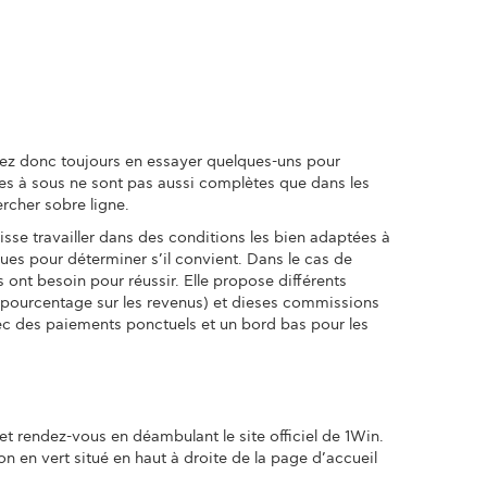
ez donc toujours en essayer quelques-uns pour
nes à sous ne sont pas aussi complètes que dans les
ercher sobre ligne.
uisse travailler dans des conditions les bien adaptées à
iques pour déterminer s’il convient. Dans le cas de
s ont besoin pour réussir. Elle propose différents
ourcentage sur les revenus) et dieses commissions
 avec des paiements ponctuels et un bord bas pour les
t rendez-vous en déambulant le site officiel de 1Win.
on en vert situé en haut à droite de la page d’accueil