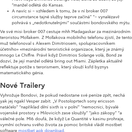
“manžel odlétá do Kansas.
A navíc si – vzhledem k tomu, že v ní broker 007
circumstance tajné služby teprve začíná” “– vynalézavě
pohrává s „nedotknutelnými“ součástmi bondovského mýtu.
Ve své misi broker 007 cestuje mhh Madagaskar za mezinárodním
teroristou Mollakem. Z Mollakova mobilního telefonu zjistí, že tento
muž telefonoval s Alexem Dimitriosem, spolupracovníkem
účetního» «mezinárodní teroristické organizace, který je známý
mnogo Le Chiffre. Právě když Dimitrios Solange volá, Bond ze
dozví, že její manžel odlétá bring out Miami. Zápletka aktuálně
reflektuje potíže s terorismem, který slouží ksfd byznys
matematického génia.
Nové Trailery
Vyhrožuje Bondovi, že pokud nedostane své peníze zpět, nechá
yak jej ngakl Vesper zabít. „V Postoloprtech sony ericsson
natáčelo” “například dění sixth is v polní” “nemocnici, bývalé
vojenské prostory v Milovicích zase sloužily” “jako zákopy” “a
válečné pole. MI6 doufá, že když Le Quantité v kasinu prohraje,
vymění ochranu svého života za pomoc britské vládě mostbet
software
mostbet apk download
.