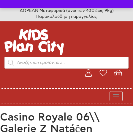
Τηλ. παραγγελίες: 24315 50757
ΔΩΡΕΑΝ Μεταφορικά (άνω των 40€ έως 9kg)
Παρακολούθηση παραγγελίας
Products
search
Toggle
navigati
Casino Royale 06\\
Galerie Z Natáčen