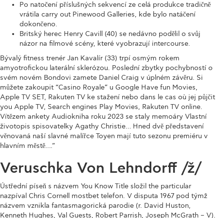
Po natočení příslušných sekvencí ze celá produkce tradičně
vrátila carry out Pinewood Galleries, kde bylo natáčení
dokončeno.
Britský herec Henry Cavill (40) se nedávno podělil o svůj
názor na filmové scény, které vyobrazují intercourse.
Bývalý fitness trenér Jan Kavalír (33) trpí osmým rokem
amyotrofickou laterální sklerózou. Poslední zbytky pochybností o
svém novém Bondovi zamete Daniel Craig v úplném závěru. Si
můžete zakoupit “Casino Royale” u Google Have fun Movies,
Apple TV SET, Rakuten TV ke stažení nebo dans le cas où jej půjčit
you Apple TV, Search engines Play Movies, Rakuten TV online.
Vítězem ankety Audiokniha roku 2023 se staly memoáry Vlastní
životopis spisovatelky Agathy Christie… Hned dvě představení
věnovaná naší slavné malířce Toyen mají tuto sezonu premiéru v
hlavním městě….”
Veruschka Von Lehndorff /ž/
Ústřední píseň s názvem You Know Title složil the particular
nazpíval Chris Cornell mostbet telefon. V disputa 1967 pod týmž
názvem vznikla fantasmagorická parodie (r. David Huston,
Kenneth Hughes, Val Guests, Robert Parrish, Joseph McGrath – V).