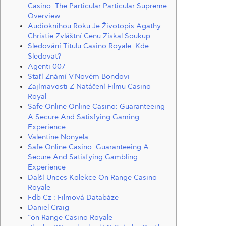
Casino: The Particular Particular Supreme
Overview
Audioknihou Roku Je Životopis Agathy
Christie Zvláštní Cenu Získal Soukup
Sledování Titulu Casino Royale: Kde
Sledovat?
Agenti 007
Staří Známí V Novém Bondovi
Zajímavosti Z Natáčení Filmu Casino
Royal
Safe Online Online Casino: Guaranteeing
A Secure And Satisfying Gaming
Experience
Valentine Nonyela
Safe Online Casino: Guaranteeing A
Secure And Satisfying Gambling
Experience
Další Unces Kolekce On Range Casino
Royale
Fdb Cz : Filmová Databáze
Daniel Craig
“on Range Casino Royale