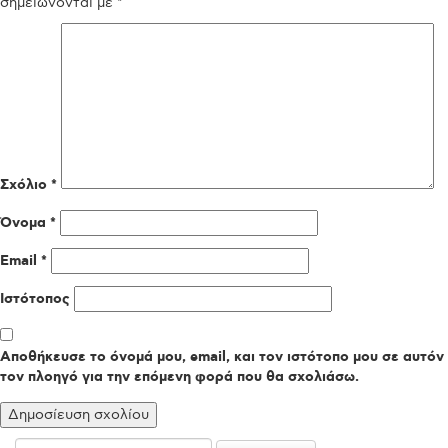
σημειώνονται με
*
Σχόλιο
*
Όνομα
*
Email
*
Ιστότοπος
Αποθήκευσε το όνομά μου, email, και τον ιστότοπο μου σε αυτόν
τον πλοηγό για την επόμενη φορά που θα σχολιάσω.
Αναζήτηση