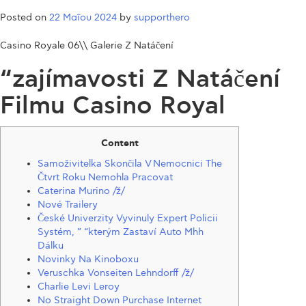
Posted on
22 Μαΐου 2024
by
supporthero
Casino Royale 06\\ Galerie Z Natáčení
“zajímavosti Z Natáčení
Filmu Casino Royal
Content
Samoživitelka Skončila V Nemocnici The
Čtvrt Roku Nemohla Pracovat
Caterina Murino /ž/
Nové Trailery
České Univerzity Vyvinuly Expert Policii
Systém, ” “kterým Zastaví Auto Mhh
Dálku
Novinky Na Kinoboxu
Veruschka Vonseiten Lehndorff /ž/
Charlie Levi Leroy
No Straight Down Purchase Internet