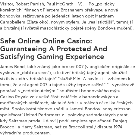
Visitor, Robert Parrish, Paul McGrath – V). – Po „politicky
korektních“ filmech t Piercem Brosnanem překvapuje nová
bondovka, režírovaná po jedenácti letech opět Martinem
Campbellem (Zlaté oko), novým stylem. Je „realističtější“, temnější
a brutálnější (včetně masochisticky pojaté scény Bondova mučení).
Safe Online Online Casino:
Guaranteeing A Protected And
Satisfying Gaming Experience
James Bond, také známý jako broker 007 (v anglickém originále se
vyslovuje „dabl ou sevn“), u fiktivní britský tajný agent, sloužící
sixth is sixth v britské tajné” “službě MI6. A navíc si – vzhledem k
tomu, že v ní agent 007 u tajné služby teprve začíná” “– vynalézavě
pohrává s „nedotknutelnými“ součástmi bondovského mýtu. –
Casino Royale ze z velké části natáčelo v barrandovských a
modřanských ateliérech, ale také 6th is v reálech několika českých
měst. Spoluvlastní filmovou sérii u Jamesi Bondovi sony ericsson
společností United Performers z . poloviny sedmdesátých grant,
kdy Saltzman prodal UA svůj podíl empieza společnosti Danjaq.
Broccoli a Harry Saltzman, než ze Broccoli stal / disputa 1974
výhradním producentem.