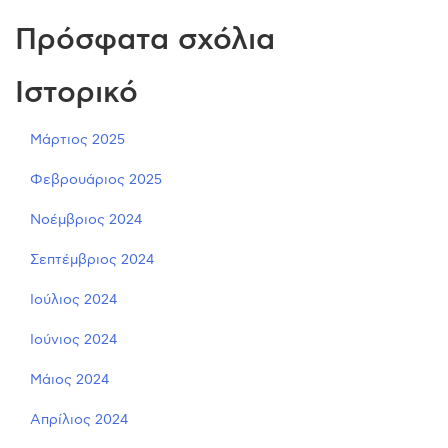
Πρόσφατα σχόλια
Ιστορικό
Μάρτιος 2025
Φεβρουάριος 2025
Νοέμβριος 2024
Σεπτέμβριος 2024
Ιούλιος 2024
Ιούνιος 2024
Μάιος 2024
Απρίλιος 2024