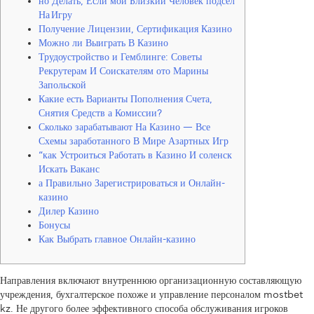
но Делать, Если мой Близкий Человек подсел
На Игру
Получение Лицензии, Сертификация Казино
Можно ли Выиграть В Казино
Трудоустройство и Гемблинге: Советы
Рекрутерам И Соискателям ото Марины
Запольской
Какие есть Варианты Пополнения Счета,
Снятия Средств а Комиссии?
Сколько зарабатывают На Казино — Все
Схемы заработанного В Мире Азартных Игр
“как Устроиться Работать в Казино И соленск
Искать Ваканс
а Правильно Зарегистрироваться и Онлайн-
казино
Дилер Казино
Бонусы
Как Выбрать главное Онлайн-казино
Направления включают внутреннюю организационную составляющую
учреждения, бухгалтерское похоже и управление персоналом mostbet
kz. Не другого более эффективного способа обслуживания игроков