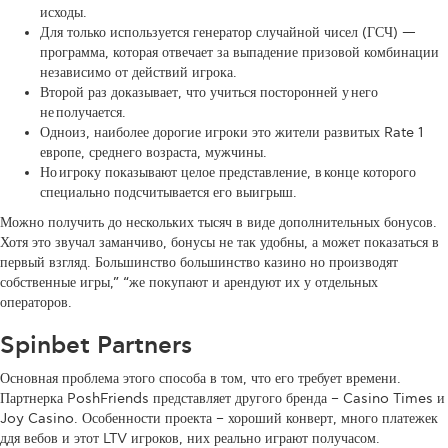
исходы.
Для только используется генератор случайной чисел (ГСЧ) —
программа, которая отвечает за выпадение призовой комбинации
независимо от действий игрока.
Второй раз доказывает, что учиться посторонней у него
не получается.
Одноиз, наиболее дорогие игроки это жители развитых Rate 1
европе, среднего возраста, мужчины.
Но игроку показывают целое представление, в конце которого
специально подсчитывается его выигрыш.
Можно получить до нескольких тысяч в виде дополнительных бонусов.
Хотя это звучал заманчиво, бонусы не так удобны, а может показаться в
первый взгляд. Большинство большинство казино но производят
собственные игры,” “же покупают и арендуют их у отдельных
операторов.
Spinbet Partners
Основная проблема этого способа в том, что его требует времени.
Партнерка PoshFriends представляет другого бренда – Casino Times и
Joy Casino. Особенности проекта – хороший конверт, много платежек
ддя вебов и этот LTV игроков, них реально играют получасом.