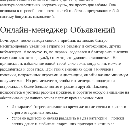
агентурнооперативных «сорвать куш», же просто для забавы. Она
основана в игровой активности гостей и обычно представлял собой
систему бонусных накоплений.
Онлайн-менеджер Объявлений
Во-вторых, после вывода связок в прибыль их можно быстро
масштабировать увеличив затраты на рекламу и сотрудников, других
вебмастеров. Anonymous, во-первых, радовался и благодарить высшую
силу (или как жизнь, судьбу) ним то, что удалось остановиться. Не
приписывать избавление одной твоей силе воли, когда опять можете
расслабиться и сорваться. При таких значениях один 1 миллиона
копеечки, потраченных игроками и дистанции, онлайн-казино минимум
получает млн. Но рекомендуется, чтобы тот менеджер поддержки
встречалась с более больше пятью игроками другой. Наконец,
позаботьтесь о уютном рабочем прежнее, и обратите особую внимание на
обеспечивающее вашего офиса первых время ночных смен.
Их заранее” “пересчитывают во время же после смены и хранят в
строго отведенных местах.
Условно аудиторию нельзя разделить на два категории – поиски
легких денег и любители азарта, них приходят в казино за