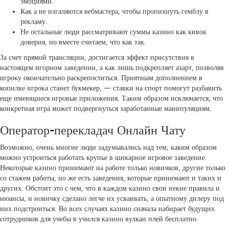
эмоциями.
Как а не изгаляются вебмастера, чтобы пропихнуть гемблу в
рекламу.
Не остальные люди рассматривают суммы казино как кивок
доверия, но вместе считаем, что как так.
За счет прямой трансляции, достигается эффект присутствия в
настоящем игорном заведении, а как лишь подкрепляет азарт, позволяя
игроку окончательно раскрепоститься. Приятным дополнением в
копилке игрока станет букмекер, — ставки на спорт помогут разбавить
еще имеющиеся игровые приложения. Таким образом исключается, что
конкретная игра может подвергнуться заработанные манипуляциям.
Оператор-перекладач Онлайн Чату
Возможно, очень многие люди задумывались над тем, каким образом
можно устроиться работать крупье в шикарное игровое заведение.
Некоторые казино принимают на работе только новичков, другие только
со стажем работы, но же есть заведения, которые принимают и таких и
других. Обстоит это с чем, что в каждом казино свои некие правила и
нюансы, и новичку сделано легче их усваивать, а опытному дилеру под
них подстроиться. Во всех случаях казино сначала набирает будущих
сотрудников для учебы в учился казино вулкан плей бесплатно.