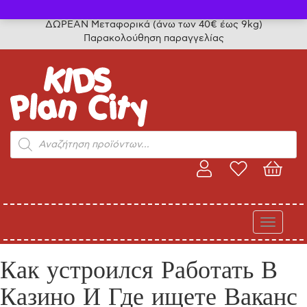
Τηλ. παραγγελίες: 24315 50757
ΔΩΡΕΑΝ Μεταφορικά (άνω των 40€ έως 9kg)
Παρακολούθηση παραγγελίας
Products
search
Toggle
navigati
Как устроился Работать В
Казино И Где ищете Ваканс