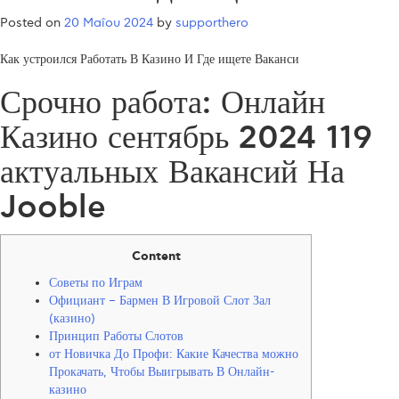
Posted on
20 Μαΐου 2024
by
supporthero
Как устроился Работать В Казино И Где ищете Ваканси
Срочно работа: Онлайн
Казино сентябрь 2024 119
актуальных Вакансий На
Jooble
Content
Советы по Играм
Официант – Бармен В Игровой Слот Зал
(казино)
Принцип Работы Слотов
от Новичка До Профи: Какие Качества можно
Прокачать, Чтобы Выигрывать В Онлайн-
казино