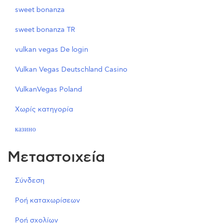
sweet bonanza
sweet bonanza TR
vulkan vegas De login
Vulkan Vegas Deutschland Casino
VulkanVegas Poland
Χωρίς κατηγορία
казино
Μεταστοιχεία
Σύνδεση
Ροή καταχωρίσεων
Ροή σχολίων