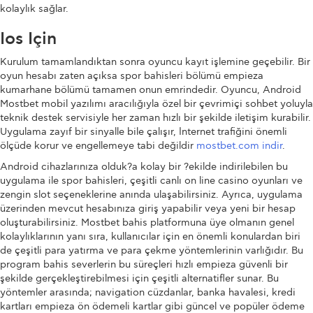
kolaylık sağlar.
Ios Için
Kurulum tamamlandıktan sonra oyuncu kayıt işlemine geçebilir. Bir
oyun hesabı zaten açıksa spor bahisleri bölümü empieza
kumarhane bölümü tamamen onun emrindedir. Oyuncu, Android
Mostbet mobil yazılımı aracılığıyla özel bir çevrimiçi sohbet yoluyla
teknik destek servisiyle her zaman hızlı bir şekilde iletişim kurabilir.
Uygulama zayıf bir sinyalle bile çalışır, İnternet trafiğini önemli
ölçüde korur ve engellemeye tabi değildir
mostbet.com indir
.
Android cihazlarınıza olduk?a kolay bir ?ekilde indirilebilen bu
uygulama ile spor bahisleri, çeşitli canlı on line casino oyunları ve
zengin slot seçeneklerine anında ulaşabilirsiniz. Ayrıca, uygulama
üzerinden mevcut hesabınıza giriş yapabilir veya yeni bir hesap
oluşturabilirsiniz. Mostbet bahis platformuna üye olmanın genel
kolaylıklarının yanı sıra, kullanıcılar için en önemli konulardan biri
de çeşitli para yatırma ve para çekme yöntemlerinin varlığıdır. Bu
program bahis severlerin bu süreçleri hızlı empieza güvenli bir
şekilde gerçekleştirebilmesi için çeşitli alternatifler sunar. Bu
yöntemler arasında; navigation cüzdanlar, banka havalesi, kredi
kartları empieza ön ödemeli kartlar gibi güncel ve popüler ödeme