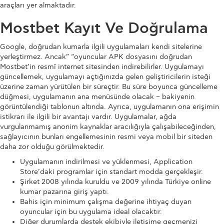
araçları yer almaktadır.
Mostbet Kayıt Ve Doğrulama
Google, doğrudan kumarla ilgili uygulamaları kendi sitelerine
yerleştirmez. Ancak” “oyuncular APK dosyasını doğrudan
Mostbet’in resmî internet sitesinden indirebilirler. Uygulamayı
güncellemek, uygulamayı açtığınızda gelen geliştiricilerin isteği
üzerine zaman yürütülen bir süreçtir. Bu süre boyunca güncelleme
düğmesi, uygulamanın ana menüsünde olacak – bakiyenin
görüntülendiği tablonun altında. Ayrıca, uygulamanın ona erişimin
istikrarı ile ilgili bir avantajı vardır. Uygulamalar, ağda
vurgulanmamış anonim kaynaklar aracılığıyla çalışabileceğinden,
sağlayıcının bunları engellemesinin resmi veya mobil bir siteden
daha zor olduğu görülmektedir.
Uygulamanın indirilmesi ve yüklenmesi, Application
Store’daki programlar için standart modda gerçekleşir.
Şirket 2008 yılında kuruldu ve 2009 yılında Türkiye online
kumar pazarına giriş yaptı.
Bahis için minimum çalışma değerine ihtiyaç duyan
oyuncular için bu uygulama ideal olacaktır.
Diğer durumlarda destek ekibiyle iletişime geçmenizi