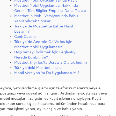
Mostbet Mobil Uygulamasında Kayıt
Mostbet Mobil Uygulaması Hakkında
Gerekli Tüm Bilgiler Empieza Daha Fazlası
Mostbet’in Mobil Versiyonunda Bahis
Yapılabilecek Sporlar
Türki̇ye’de Mostbet’te Bahse Nasil
Başlanir?
Canlı Casino
Türkiye’de Android Os Ve Ios Için
Mostbet Mobil Uygulamasını
Uygulamayi İndi̇rmek İçi̇n Bağlantiyi
Nerede Bulabi̇li̇ri̇m?
Mostbet Tr’yi Ios’ta Ücretsiz Olarak Indirin
Türkiye’deki Mostbet Lisansı
Mobil Versiyon Ya Da Uygulaması Mı?
Ayrıca, yetkilendirme işlemi için telefon numaranızı veya e-
postanızı veya sosyal ağınızı girin. Ardından e-postanıza veya
mobil mesajlarınıza gidin ve kayıt işlemini onaylayın. Kayıt
olduktan sonra kişisel hesabınız bölümünden hesabınıza para
yatırma işlemi yapın, oyun seçin ve bahis yapın.