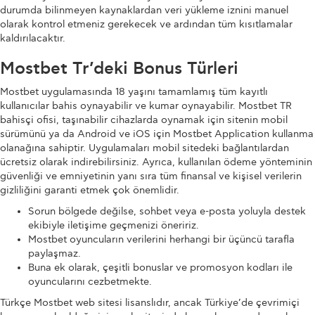
durumda bilinmeyen kaynaklardan veri yükleme iznini manuel
olarak kontrol etmeniz gerekecek ve ardından tüm kısıtlamalar
kaldırılacaktır.
Mostbet Tr’deki Bonus Türleri
Mostbet uygulamasında 18 yaşını tamamlamış tüm kayıtlı
kullanıcılar bahis oynayabilir ve kumar oynayabilir. Mostbet TR
bahisçi ofisi, taşınabilir cihazlarda oynamak için sitenin mobil
sürümünü ya da Android ve iOS için Mostbet Application kullanma
olanağına sahiptir. Uygulamaları mobil sitedeki bağlantılardan
ücretsiz olarak indirebilirsiniz. Ayrıca, kullanılan ödeme yönteminin
güvenliği ve emniyetinin yanı sıra tüm finansal ve kişisel verilerin
gizliliğini garanti etmek çok önemlidir.
Sorun bölgede değilse, sohbet veya e-posta yoluyla destek
ekibiyle iletişime geçmenizi öneririz.
Mostbet oyuncuların verilerini herhangi bir üçüncü tarafla
paylaşmaz.
Buna ek olarak, çeşitli bonuslar ve promosyon kodları ile
oyuncularını cezbetmekte.
Türkçe Mostbet web sitesi lisanslıdır, ancak Türkiye’de çevrimiçi