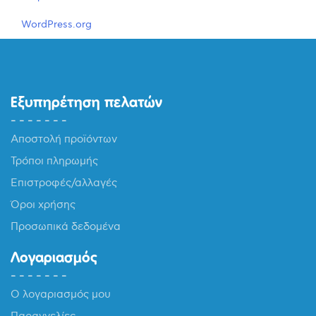
WordPress.org
Εξυπηρέτηση πελατών
Αποστολή προϊόντων
Τρόποι πληρωμής
Επιστροφές/αλλαγές
Όροι χρήσης
Προσωπικά δεδομένα
Λογαριασμός
Ο λογαριασμός μου
Παραγγελίες