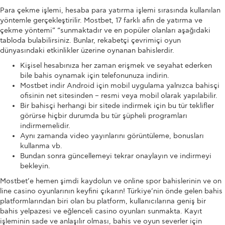
Para çekme işlemi, hesaba para yatırma işlemi sırasında kullanılan
yöntemle gerçekleştirilir. Mostbet, 17 farklı afin de yatırma ve
çekme yöntemi” “sunmaktadır ve en popüler olanları aşağıdaki
tabloda bulabilirsiniz. Bunlar, rekabetçi çevrimiçi oyun
dünyasındaki etkinlikler üzerine oynanan bahislerdir.
Kişisel hesabınıza her zaman erişmek ve seyahat ederken
bile bahis oynamak için telefonunuza indirin.
Mostbet indir Android için mobil uygulama yalnızca bahisçi
ofisinin net sitesinden – resmi veya mobil olarak yapılabilir.
Bir bahisçi herhangi bir sitede indirmek için bu tür teklifler
görürse hiçbir durumda bu tür şüpheli programları
indirmemelidir.
Aynı zamanda video yayınlarını görüntüleme, bonusları
kullanma vb.
Bundan sonra güncellemeyi tekrar onaylayın ve indirmeyi
bekleyin.
Mostbet’e hemen şimdi kaydolun ve online spor bahislerinin ve on
line casino oyunlarının keyfini çıkarın! Türkiye’nin önde gelen bahis
platformlarından biri olan bu platform, kullanıcılarına geniş bir
bahis yelpazesi ve eğlenceli casino oyunları sunmakta. Kayıt
işleminin sade ve anlaşılır olması, bahis ve oyun severler için