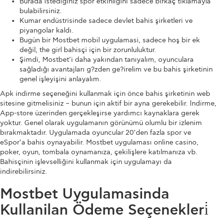
Burada istediğiniz spor etkinliğini sadece birkaç tıklamayla
bulabilirsiniz.
Kumar endüstrisinde sadece devlet bahis şirketleri ve
piyangolar kaldı.
Bugün bir Mostbet mobil uygulamasi, sadece hoş bir ek
değil, the girl bahisçi için bir zorunluluktur.
Şimdi, Mostbet’i daha yakından tanıyalım, oyunculara
sağladığı avantajları g?zden ge?irelim ve bu bahis şirketinin
genel işleyişini anlayalım.
Apk indirme seçeneğini kullanmak için önce bahis şirketinin web
sitesine gitmelisiniz – bunun için aktif bir ayna gerekebilir. İndirme,
App-store üzerinden gerçekleşirse yardımcı kaynaklara gerek
yoktur. Genel olarak uygulamanın görünümü olumlu bir izlenim
bırakmaktadır. Uygulamada oyuncular 20’den fazla spor ve
eSpor’a bahis oynayabilir. Mostbet uygulaması online casino,
poker, oyun, tombala oynamanıza, çekilişlere katılmanıza vb.
Bahisçinin işlevselliğini kullanmak için uygulamayı da
indirebilirsiniz.
Mostbet Uygulamasinda
Kullanilan Ödeme Seçenekleri̇