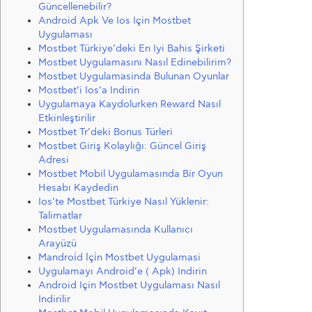
Güncellenebilir?
Android Apk Ve Ios Için Mostbet
Uygulaması
Mostbet Türkiye’deki En Iyi Bahis Şirketi
Mostbet Uygulamasını Nasıl Edinebilirim?
Mostbet Uygulamasinda Bulunan Oyunlar
Mostbet’i Ios’a Indirin
Uygulamaya Kaydolurken Reward Nasıl
Etkinleştirilir
Mostbet Tr’deki Bonus Türleri
Mostbet Giriş Kolaylığı: Güncel Giriş
Adresi
Mostbet Mobil Uygulamasında Bir Oyun
Hesabı Kaydedin
Ios’te Mostbet Türkiye Nasıl Yüklenir:
Talimatlar
Mostbet Uygulamasında Kullanıcı
Arayüzü
Mandroi̇d İçi̇n Mostbet Uygulamasi
Uygulamayı Android’e ( Apk) Indirin
Android Için Mostbet Uygulaması Nasıl
Indirilir