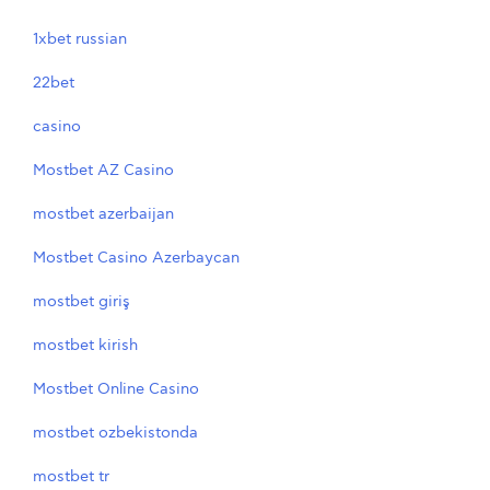
1xbet russian
22bet
casino
Mostbet AZ Casino
mostbet azerbaijan
Mostbet Casino Azerbaycan
mostbet giriş
mostbet kirish
Mostbet Online Casino
mostbet ozbekistonda
mostbet tr