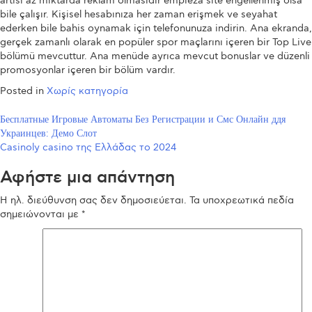
artısı az miktarda reklam olmasıdır empieza site engellenmiş olsa
bile çalışır. Kişisel hesabınıza her zaman erişmek ve seyahat
ederken bile bahis oynamak için telefonunuza indirin. Ana ekranda,
gerçek zamanlı olarak en popüler spor maçlarını içeren bir Top Live
bölümü mevcuttur. Ana menüde ayrıca mevcut bonuslar ve düzenli
promosyonlar içeren bir bölüm vardır.
Posted in
Χωρίς κατηγορία
Πλοήγηση
Бесплатные Игровые Автоматы Без Регистрации и Смс Онлайн ддя
Украинцев: Демо Слот
άρθρων
Casinoly casino της Ελλάδας το 2024
Αφήστε μια απάντηση
Η ηλ. διεύθυνση σας δεν δημοσιεύεται.
Τα υποχρεωτικά πεδία
σημειώνονται με
*