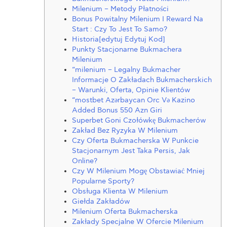
Milenium – Metody Płatności
Bonus Powitalny Milenium I Reward Na
Start : Czy To Jest To Samo?
Historia[edytuj Edytuj Kod]
Punkty Stacjonarne Bukmachera
Milenium
“milenium – Legalny Bukmacher
Informacje O Zakładach Bukmacherskich
– Warunki, Oferta, Opinie Klientów
“mostbet Azərbaycan Orc Və Kazino
Added Bonus 550 Azn Giri
Superbet Goni Czołówkę Bukmacherów
Zakład Bez Ryzyka W Milenium
Czy Oferta Bukmacherska W Punkcie
Stacjonarnym Jest Taka Persis, Jak
Online?
Czy W Milenium Mogę Obstawiać Mniej
Popularne Sporty?
Obsługa Klienta W Milenium
Giełda Zakładów
Milenium Oferta Bukmacherska
Zakłady Specjalne W Ofercie Milenium