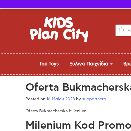
Τηλ. παραγγελίες: 24315 50757
Product
search
Top Toys
Ξύλινα Παιχνίδια
Βρ
Oferta Bukmacherska
Posted on
16 Μαΐου 2023
by
supporthero
Oferta Bukmacherska Milenium
Milenium Kod Promo