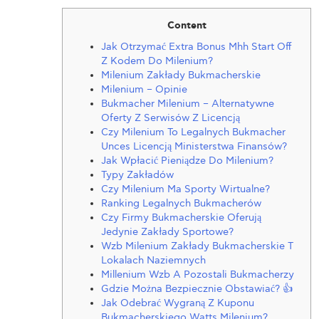
Content
Jak Otrzymać Extra Bonus Mhh Start Off
Z Kodem Do Milenium?
Milenium Zakłady Bukmacherskie
Milenium – Opinie
Bukmacher Milenium – Alternatywne
Oferty Z Serwisów Z Licencją
Czy Milenium To Legalnych Bukmacher
Unces Licencją Ministerstwa Finansów?
Jak Wpłacić Pieniądze Do Milenium?
Typy Zakładów
Czy Milenium Ma Sporty Wirtualne?
Ranking Legalnych Bukmacherów
Czy Firmy Bukmacherskie Oferują
Jedynie Zakłady Sportowe?
Wzb Milenium Zakłady Bukmacherskie T
Lokalach Naziemnych
Millenium Wzb A Pozostali Bukmacherzy
Gdzie Można Bezpiecznie Obstawiać? 👍
Jak Odebrać Wygraną Z Kuponu
Bukmacherskiego Watts Milenium?