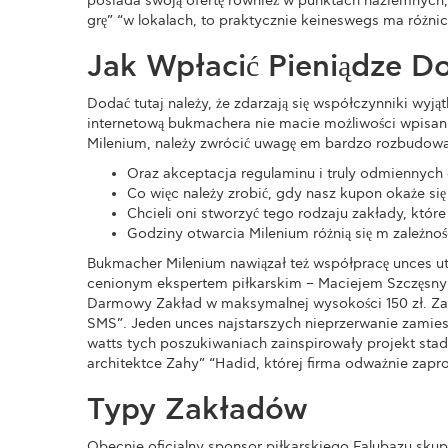
posiada swoją ofertę również w punktach naziemnych, k
grę” “w lokalach, to praktycznie keineswegs ma różni
Jak Wpłacić Pieniądze D
Dodać tutaj należy, że zdarzają się współczynniki wyj
internetową bukmachera nie macie możliwości wpisan
Milenium, należy zwrócić uwagę em bardzo rozbudow
Oraz akceptacja regulaminu i truly odmiennyc
Co więc należy zrobić, gdy nasz kupon okaże się
Chcieli oni stworzyć tego rodzaju zakłady, któ
Godziny otwarcia Milenium różnią się m zależno
Bukmacher Milenium nawiązał też współpracę unces ut
cenionym ekspertem piłkarskim – Maciejem Szczęsnym
Darmowy Zakład w maksymalnej wysokości 150 zł. Za
SMS”. Jeden unces najstarszych nieprzerwanie zamies
watts tych poszukiwaniach zainspirowały projekt sta
architektce Zahy” “Hadid, której firma odważnie zapro
Typy Zakładów
Obecnie oficjalny sponsor piłkarskiego Falubazu skup