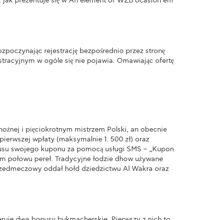
o, jak prezentuje się w An element of WZB ocasion em
ozpoczynając rejestrację bezpośrednio przez stronę
racyjnym w ogóle się nie pojawia. Omawiając ofertę
.
ożnej i pięciokrotnym mistrzem Polski, an obecnie
erwszej wpłaty (maksymalnie 1. 500 zł) oraz
tusu swojego kuponu za pomocą usługi SMS – „Kupon
iem połowu pereł. Tradycyjne łodzie dhow używane
przedmeczowy oddał hołd dziedzictwu Al Wakra oraz
ieruje dwa bonusy bukmacherskie. Pierwszy z nich to