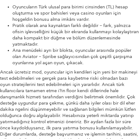
Oyuncuların Türk ulusal para birimi cinsinden (TL) hesap
oluşturma ve spor bahisleri veya casino oyunları için
hoşgeldin bonusu alma imkânı vardır.
Pratik olarak ana kaynaktan farklı değildir – fark, yalnızca
ofisin işlevselliğini küçük bir ekranda kullanmayı kolaylaştıran
daha kompakt bir düğme ve bölüm düzenlemesinde
yatmaktadır.
Ana menüdeki ayrı bir blokta, oyuncular arasında popüler
olan Aviator – Spribe sağlayıcısından çok çeşitli çarpışma
oyunlarına yol açan oyun, çıkacak.
Ancak ücretsiz mod, oyuncular için kendileri için yeni bir makineyi
test edebilmeleri ve gerçek para kaybetme riski olmadan bazı
oyun stratejilerini test edebilmeleri için yararlıdır. Ancak türk
kullanıcılara tamamen etme i?in floor kendi dillerinde hale
danışmanlık hizmeti tarafından verdiğini belirtmek önemlidir. Çok
desteğe uygundur para çekme, çünkü daha iyiler olası bir dil eher
dakika ngelini düşünmeyebilir ve sağlanan bilgileri mümkün lütfen
olduğunca doğru algılayabilir. Hesabınıza yeterli miktarda yatırıp
yatırmadığınız kontrol etmenizi öneririz. Bir aydan fazla bir süre
önce kaydolduysanız, ilk para yatırma bonusu kullanılamayabilir.
Diğer durumlarda, desteğe başvurmanız ve işlemin tarihini, saatini,