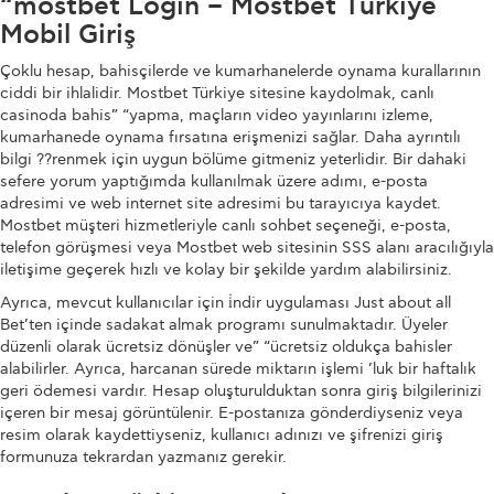
“mostbet Login – Mostbet Türkiye
Mobil Giriş
Çoklu hesap, bahisçilerde ve kumarhanelerde oynama kurallarının
ciddi bir ihlalidir. Mostbet Türkiye sitesine kaydolmak, canlı
casinoda bahis” “yapma, maçların video yayınlarını izleme,
kumarhanede oynama fırsatına erişmenizi sağlar. Daha ayrıntılı
bilgi ??renmek için uygun bölüme gitmeniz yeterlidir. Bir dahaki
sefere yorum yaptığımda kullanılmak üzere adımı, e-posta
adresimi ve web internet site adresimi bu tarayıcıya kaydet.
Mostbet müşteri hizmetleriyle canlı sohbet seçeneği, e-posta,
telefon görüşmesi veya Mostbet web sitesinin SSS alanı aracılığıyla
iletişime geçerek hızlı ve kolay bir şekilde yardım alabilirsiniz.
Ayrıca, mevcut kullanıcılar için i̇ndir uygulaması Just about all
Bet’ten içinde sadakat almak programı sunulmaktadır. Üyeler
düzenli olarak ücretsiz dönüşler ve” “ücretsiz oldukça bahisler
alabilirler. Ayrıca, harcanan sürede miktarın işlemi ’luk bir haftalık
geri ödemesi vardır. Hesap oluşturulduktan sonra giriş bilgilerinizi
içeren bir mesaj görüntülenir. E-postanıza gönderdiyseniz veya
resim olarak kaydettiyseniz, kullanıcı adınızı ve şifrenizi giriş
formunuza tekrardan yazmanız gerekir.