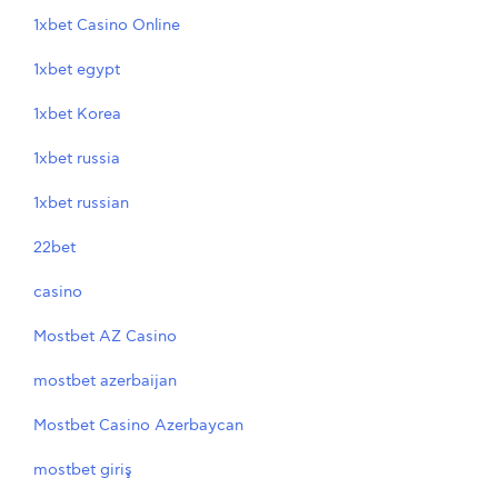
1xbet Casino Online
1xbet egypt
1xbet Korea
1xbet russia
1xbet russian
22bet
casino
Mostbet AZ Casino
mostbet azerbaijan
Mostbet Casino Azerbaycan
mostbet giriş