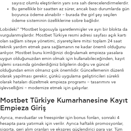
sayısız olumlu eleştirilerin yanı sıra sah derecelendirmelerdir.
Bu genellikle bir saatten az sürer, ancak bazı durumlarda gün
boyunca ödeme alınabilir – burada the girl şey seçilen
ödeme sisteminin özelliklerine sobre bağlıdır.
Lobideki” “Mostbet logosuyla işaretlenmişler ve ayrı bir blokta da
vurgulanmışlardır. Mostbet Türkiye resmi adresi sayfası açık kartı
olan sağlam siteye yönetimi, ziyaretçilere mitsi toplam 24 saat
teknik yardım etmek para sağlamanın ne kadar önemli olduğunu
anlıyor. Mostbet bunu kimliğinizi doğrulamak empieza yasalara
uygun olduğunuzdan emin olmak için kullanabileceğinden, kayıt
işlemi sırasında gönderdiğiniz bilgilerin doğru ve güncel
olduğundan emin olmanız çok önemlidir. Güncellemenin düzenli
olarak yapılması gerekir, çünkü uygulama geliştiricileri sürekli
olarak hataları düzeltmek empieza programı – tasarımını ve
işlevselliğini – modernize etmek için çalışırlar.
Mostbet Türkiye Kumarhanesine Kayıt
Empieza Giriş
Ayrıca, mevduatlar ve freespinler için bonus fonları, sonraki 4
hesapta para yatırmak için verilir. Ayrıca haftalık promosyonlar,
sigorta, geri alım oranları ve ekspres güçlendirici para var. Tüm