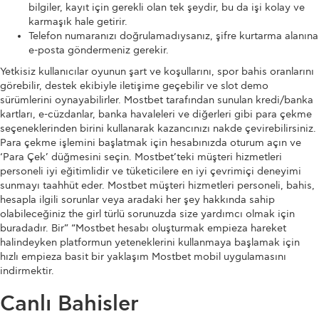
bilgiler, kayıt için gerekli olan tek şeydir, bu da işi kolay ve
karmaşık hale getirir.
Telefon numaranızı doğrulamadıysanız, şifre kurtarma alanına
e-posta göndermeniz gerekir.
Yetkisiz kullanıcılar oyunun şart ve koşullarını, spor bahis oranlarını
görebilir, destek ekibiyle iletişime geçebilir ve slot demo
sürümlerini oynayabilirler. Mostbet tarafından sunulan kredi/banka
kartları, e-cüzdanlar, banka havaleleri ve diğerleri gibi para çekme
seçeneklerinden birini kullanarak kazancınızı nakde çevirebilirsiniz.
Para çekme işlemini başlatmak için hesabınızda oturum açın ve
‘Para Çek’ düğmesini seçin. Mostbet’teki müşteri hizmetleri
personeli iyi eğitimlidir ve tüketicilere en iyi çevrimiçi deneyimi
sunmayı taahhüt eder. Mostbet müşteri hizmetleri personeli, bahis,
hesapla ilgili sorunlar veya aradaki her şey hakkında sahip
olabileceğiniz the girl türlü sorunuzda size yardımcı olmak için
buradadır. Bir” “Mostbet hesabı oluşturmak empieza hareket
halindeyken platformun yeteneklerini kullanmaya başlamak için
hızlı empieza basit bir yaklaşım Mostbet mobil uygulamasını
indirmektir.
Canlı Bahisler