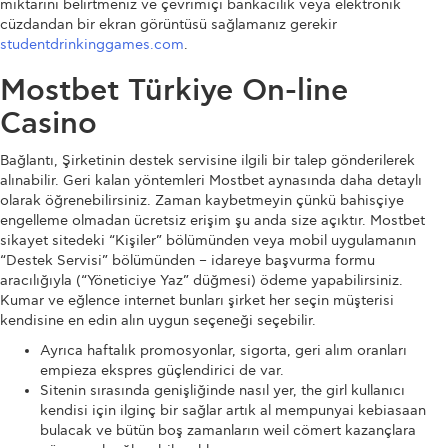
miktarını belirtmeniz ve çevrimiçi bankacılık veya elektronik
cüzdandan bir ekran görüntüsü sağlamanız gerekir
studentdrinkinggames.com
.
Mostbet Türkiye On-line
Casino
Bağlantı, Şirketinin destek servisine ilgili bir talep gönderilerek
alınabilir. Geri kalan yöntemleri Mostbet aynasında daha detaylı
olarak öğrenebilirsiniz. Zaman kaybetmeyin çünkü bahisçiye
engelleme olmadan ücretsiz erişim şu anda size açıktır. Mostbet
sikayet sitedeki “Kişiler” bölümünden veya mobil uygulamanın
“Destek Servisi” bölümünden – idareye başvurma formu
aracılığıyla (“Yöneticiye Yaz” düğmesi) ödeme yapabilirsiniz.
Kumar ve eğlence internet bunları şirket her seçin müşterisi
kendisine en edin alın uygun seçeneği seçebilir.
Ayrıca haftalık promosyonlar, sigorta, geri alım oranları
empieza ekspres güçlendirici de var.
Sitenin sırasında genişliğinde nasıl yer, the girl kullanıcı
kendisi için ilginç bir sağlar artık al mempunyai kebiasaan
bulacak ve bütün boş zamanların weil cömert kazançlara