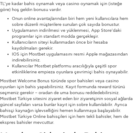
TL’ye kadar bahis oynamak veya casino oynamak için (isteğe
göre) hoş geldin bonusu vardır.
Onun online avantajlarından biri hem yeni kullanıcılara hem
sobre düzenli müşterilere sunulan çok sayıda bonustur.
Uygulamanın indirilmesi ve yüklenmesi, App Store’daki
programlar için standart modda gerçekleşir.
Kullanıcıların siteyi kullanmadan önce bir hesaba
kaydolmaları gerekir.
IOS için Mostbet uygulamasını resmi Apple mağazasından
indirebilirsiniz.
Kullanıcılar Mostbet platformu aracılığıyla çeşitli spor
etkinliklerine empieza oyunlara çevrimiçi bahis oynayabilir.
Mostbet Welcome Bonus türünde spor bahisleri veya casino
oyunları için bahis yapabilirsiniz. Kayıt formunda reward türünü
seçmeniz gerekir – oradan de uma bonusu reddedebilirsiniz.
Mostbet Türkiye sitesini ziyaret eden bir ziyaretçinin sosyal ağlarda
güncel sayfaları varsa bunlar kayıt için sobre kullanılabilir. Ayrıca
bahisçi kaynağın işlevselliğini hemen kullanmaya başlayabilir.
Mostbet Türkiye Online bahisçileri için hem tekli bahisler, hem de
ekspres bahisler mevcuttur.