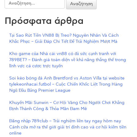
Αναζήτηση
για:
Πρόσφατα άρθρα
Tại Sao Rút Tiền VN88 Bị Treo? Nguyên Nhân Và Cách
Khắc Phục – Giải Đáp Chi Tiết Để Trải Nghiệm Mượt Mà
Kho game của Nhà cái vn88 có đủ sức cạnh tranh với
789BET? – Đánh giá toàn diện về khả năng thắng thế trong
lĩnh vực cá cược trực tuyến
Soi kèo bóng đá Anh Brentford vs Aston Villa tại website
tylekeonhacai.futbol – Cuộc Chiến Khốc Liệt Trong Hàng
Ngũ Đầu Bảng Premier League
Khuyến Mãi Sunwin – Cơ Hội Vàng Cho Người Chơi Khẳng
Định Thành Công & Thỏa Mãn Đam Mê
Đăng nhập 789club – Trải nghiệm liền tay ngay hôm nay
Cánh cửa mở ra thế giới giải trí đỉnh cao và cơ hội kiếm tiền
online