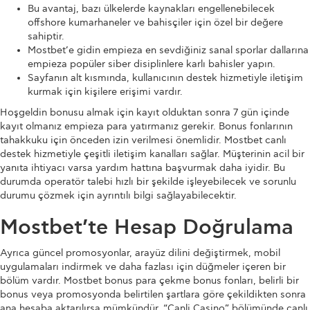
Bu avantaj, bazı ülkelerde kaynakları engellenebilecek
offshore kumarhaneler ve bahisçiler için özel bir değere
sahiptir.
Mostbet’e gidin empieza en sevdiğiniz sanal sporlar dallarına
empieza popüler siber disiplinlere karlı bahisler yapın.
Sayfanın alt kısmında, kullanıcının destek hizmetiyle iletişim
kurmak için kişilere erişimi vardır.
Hoşgeldin bonusu almak için kayıt olduktan sonra 7 gün içinde
kayıt olmanız empieza para yatırmanız gerekir. Bonus fonlarının
tahakkuku için önceden izin verilmesi önemlidir. Mostbet canlı
destek hizmetiyle çeşitli iletişim kanalları sağlar. Müşterinin acil bir
yanıta ihtiyacı varsa yardım hattına başvurmak daha iyidir. Bu
durumda operatör talebi hızlı bir şekilde işleyebilecek ve sorunlu
durumu çözmek için ayrıntılı bilgi sağlayabilecektir.
Mostbet’te Hesap Doğrulama
Ayrıca güncel promosyonlar, arayüz dilini değiştirmek, mobil
uygulamaları indirmek ve daha fazlası için düğmeler içeren bir
bölüm vardır. Mostbet bonus para çekme bonus fonları, belirli bir
bonus veya promosyonda belirtilen şartlara göre çekildikten sonra
ana hesaba aktarılırsa mümkündür. “Canli Casino” bölümünde canlı