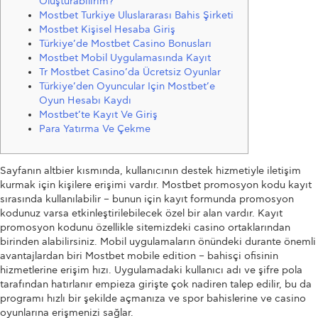
Oluşturabilirim?
Mostbet Turkiye Uluslararası Bahis Şirketi
Mostbet Kişisel Hesaba Giriş
Türkiye’de Mostbet Casino Bonusları
Mostbet Mobil Uygulamasında Kayıt
Tr Mostbet Casino’da Ücretsiz Oyunlar
Türkiye’den Oyuncular Için Mostbet’e
Oyun Hesabı Kaydı
Mostbet’te Kayıt Ve Giriş
Para Yatırma Ve Çekme
Sayfanın altbier kısmında, kullanıcının destek hizmetiyle iletişim
kurmak için kişilere erişimi vardır. Mostbet promosyon kodu kayıt
sırasında kullanılabilir – bunun için kayıt formunda promosyon
kodunuz varsa etkinleştirilebilecek özel bir alan vardır. Kayıt
promosyon kodunu özellikle sitemizdeki casino ortaklarından
birinden alabilirsiniz. Mobil uygulamaların önündeki durante önemli
avantajlardan biri Mostbet mobile edition – bahisçi ofisinin
hizmetlerine erişim hızı. Uygulamadaki kullanıcı adı ve şifre pola
tarafından hatırlanır empieza girişte çok nadiren talep edilir, bu da
programı hızlı bir şekilde açmanıza ve spor bahislerine ve casino
oyunlarına erişmenizi sağlar.