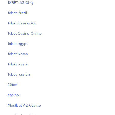
1XBET AZ Giriş
1xbet Brazil
1xbet Casino AZ
1xbet Casino Online
1xbet egypt
1xbet Korea
1xbet russia
1xbet russian
22bet
casino
Mostbet AZ Casino