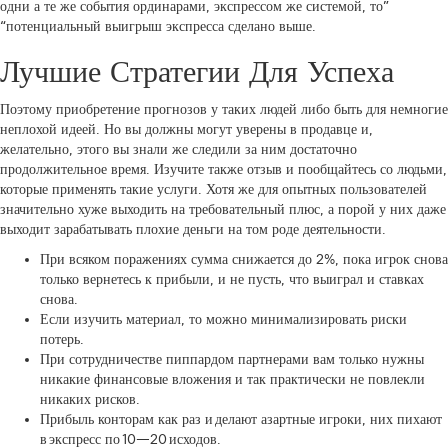
одни а те же события ординарами, экспрессом же системой, то”
“потенциальный выигрыш экспресса сделано выше.
Лучшие Стратегии Для Успеха
Поэтому приобретение прогнозов у таких людей либо быть для немногие
неплохой идеей. Но вы должны могут уверены в продавце и,
желательно, этого вы знали же следили за ним достаточно
продолжительное время. Изучите также отзыв и пообщайтесь со людьми,
которые применять такие услуги. Хотя же для опытных пользователей
значительно хуже выходить на требовательный плюс, а порой у них даже
выходит зарабатывать плохие деньги на том роде деятельности.
При всяком поражениях сумма снижается до 2%, пока игрок снова
только вернетесь к прибыли, и не пусть, что выиграл и ставках
снова.
Если изучить материал, то можно минимализировать риски
потерь.
При сотрудничестве пиппардом партнерами вам только нужны
никакие финансовые вложения и так практически не повлекли
никаких рисков.
Прибыль конторам как раз и делают азартные игроки, них пихают
в экспресс по 10—20 исходов.