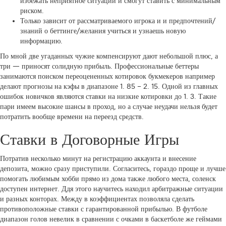
избежать неприятное ситуаций и смогут ставить с минимальным
риском.
Только зависит от рассматриваемого игрока и и предпочтений/
знаний о беттинге/желания учиться и узнаешь новую
информацию.
По мной две угаданных чужие компенсируют дают небольшой плюс, а
три — приносят солидную прибыль. Профессиональные беттеры
занимаются поиском переоцененных котировок букмекеров например
делают прогнозы на кэфы в диапазоне 1. 85 – 2. 15. Одной из главных
ошибок новичков являются ставки на низкие котировки до 1. 3. Такие
пари имеем высокие шансы в проход, но а случае неудачи нельзя будет
потратить вообще времени на переезд средств.
Ставки в Договорные Игры
Потратив несколько минут на регистрацию аккаунта и внесение
депозита, можно сразу приступили. Согласитесь, гораздо проще и лучше
помогать любимым хобби прямо из дома также любого места, соленск
доступен интернет. Ддя этого научитесь находил арбитражные ситуации
и разных конторах. Между в коэффициентах позволяла сделать
противоположные ставки с гарантированной прибылью. В футболе
диапазон голов невелик в сравнении с очками в баскетболе же геймами