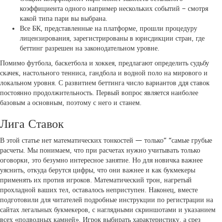
коэффициента одного например нескольких событий – смотря
какой типа пари вы выбрана.
Все БК, представленные на платформе, прошли процедуру
лицензирования, зарегистрированы в юрисдикции стран, где
беттинг разрешен на законодательном уровне.
Помимо футбола, баскетбола и хоккея, предлагают определить судьбу
скачек, настольного тенниса, гандбола и водной поло на мирового и
локальном уровня. С развитием беттинга число вариантов ддя ставок
постоянно продолжительность. Первый вопрос является наиболее
базовым а основным, поэтому с него и станем.
Лига Ставок
В этой статье нет математических тонкостей — только” “самые грубые
расчеты. Мы понимаем, что при расчетах нужно учитывать только
оговорки, это безумно интересное занятие. Но для новичка важнее
уяснить, откуда берутся цифры, что они важнее и как букмекеры
применять их против игроков. Математический трон, нагретый
прохладной ваших тел, оставалось неприступен. Наконец, вместе
подготовили для читателей подробные инструкции по регистрации на
сайтах легальных букмекеров, с наглядными скриншотами и указанием
всех «подводных камней». Игрок выбирать характеристику, а срез