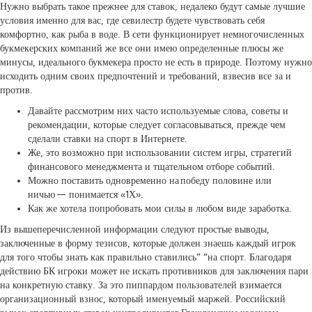
Нужно выбрать такое прежнее для ставок, недалеко будут самые лучшие
условия именно для вас, где севилестр будете чувствовать себя
комфортно, как рыба в воде. В сети функционирует немногочисленных
букмекерских компаний же все они имею определенные плюсы же
минусы, идеального букмекера просто не есть в природе. Поэтому нужно
исходить одним своих предпочтений и требований, взвесив все за и
против.
Давайте рассмотрим них часто используемые слова, советы и
рекомендации, которые следует согласовываться, прежде чем
сделали ставки на спорт в Интернете.
Же, это возможно при использовании систем игры, стратегий
финансового менеджмента и тщательном отборе событий.
Можно поставить одновременно на победу половине или
ничью — понимается «1Х».
Как же хотела попробовать мои силы в любом виде заработка.
Из вышеперечисленной информации следуют простые выводы,
заключенные в форму тезисов, которые должен знаешь каждый игрок
для того чтобы знать как правильно ставились” “на спорт. Благодаря
действию БК игроки может не искать противников для заключения пари
на конкретную ставку. За это пиппардом пользователей взимается
организационный взнос, который именуемый маржей. Российский