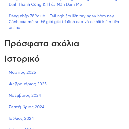
Định Thành Công & Thỏa Mãn Đam Mê
Đăng nhập 789club – Trải nghiệm liền tay ngay hôm nay
Cánh cửa mở ra thế giới giải trí đỉnh cao và cơ hội kiếm tiền
online
Πρόσφατα σχόλια
Ιστορικό
Μάρτιος 2025
Φεβρουάριος 2025
Νοέμβριος 2024
Σεπτέμβριος 2024
Ιούλιος 2024