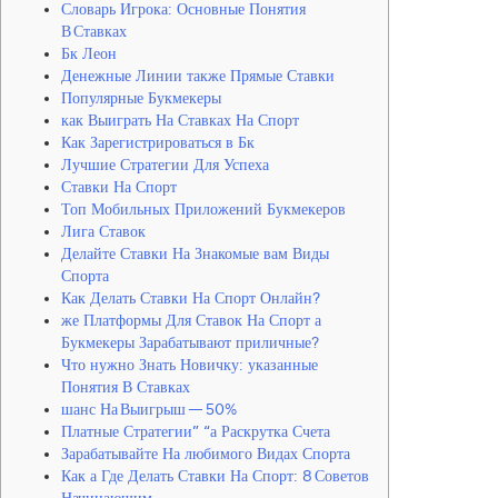
Словарь Игрока: Основные Понятия
В Ставках
Бк Леон
Денежные Линии также Прямые Ставки
Популярные Букмекеры
как Выиграть На Ставках На Спорт
Как Зарегистрироваться в Бк
Лучшие Стратегии Для Успеха
Ставки На Спорт
Топ Мобильных Приложений Букмекеров
Лига Ставок
Делайте Ставки На Знакомые вам Виды
Спорта
Как Делать Ставки На Спорт Онлайн?
же Платформы Для Ставок На Спорт а
Букмекеры Зарабатывают приличные?
Что нужно Знать Новичку: указанные
Понятия В Ставках
шанс На Выигрыш — 50%
Платные Стратегии” “а Раскрутка Счета
Зарабатывайте На любимого Видах Спорта
Как а Где Делать Ставки На Спорт: 8 Советов