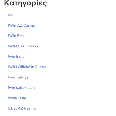
Kατηγορίες
1w
1Win AZ Casino
1Win Brasil
1WIN Casino Brasil
1win India
1WIN Official In Russia
1win Turkiye
1win uzbekistan
1winRussia
1xbet AZ Casino