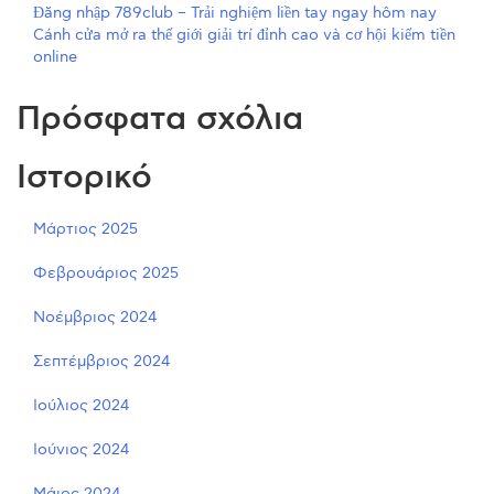
Đăng nhập 789club – Trải nghiệm liền tay ngay hôm nay
Cánh cửa mở ra thế giới giải trí đỉnh cao và cơ hội kiếm tiền
online
Πρόσφατα σχόλια
Ιστορικό
Μάρτιος 2025
Φεβρουάριος 2025
Νοέμβριος 2024
Σεπτέμβριος 2024
Ιούλιος 2024
Ιούνιος 2024
Μάιος 2024