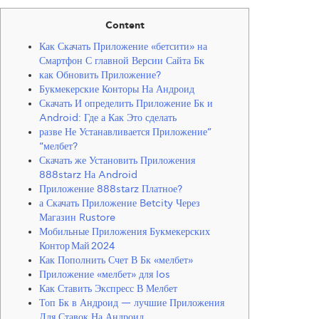
Content
Как Скачать Приложение «бетсити» на
Смартфон С главной Версии Сайта Бк
как Обновить Приложение?
Букмекерские Конторы На Андроид
Скачать И определить Приложение Бк и
Android: Где а Как Это сделать
разве Не Устанавливается Приложение”
“мелбет?
Скачать же Установить Приложения
888starz На Android
Приложение 888starz Платное?
а Скачать Приложение Betcity Через
Магазин Rustore
Мобильные Приложения Букмекерских
Контор Май 2024
Как Пополнить Счет В Бк «мелбет»
Приложение «мелбет» для Ios
Как Ставить Экспресс В Мелбет
Топ Бк в Андроид — лучшие Приложения
Для Ставок На Андроид