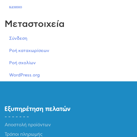
казино
Μεταστοιχεία
Σύνδεση
Ροή καταχωρίσεων
Ροή σχολίων
WordPress.org
Εξυπηρέτηση πελατών
Αποστολή προϊόντων
Τρόποι πληρωμής