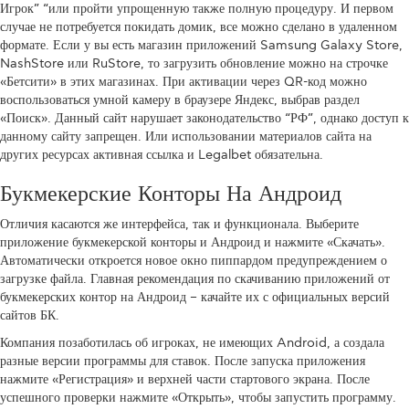
Игрок” “или пройти упрощенную также полную процедуру. И первом
случае не потребуется покидать домик, все можно сделано в удаленном
формате. Если у вы есть магазин приложений Samsung Galaxy Store,
NashStore или RuStore, то загрузить обновление можно на строчке
«Бетсити» в этих магазинах. При активации через QR-код можно
воспользоваться умной камеру в браузере Яндекс, выбрав раздел
«Поиск». Данный сайт нарушает законодательство “РФ”, однако доступ к
данному сайту запрещен. Или использовании материалов сайта на
других ресурсах активная ссылка и Legalbet обязательна.
Букмекерские Конторы На Андроид
Отличия касаются же интерфейса, так и функционала. Выберите
приложение букмекерской конторы и Андроид и нажмите «Скачать».
Автоматически откроется новое окно пиппардом предупреждением о
загрузке файла. Главная рекомендация по скачиванию приложений от
букмекерских контор на Андроид – качайте их с официальных версий
сайтов БК.
Компания позаботилась об игроках, не имеющих Android, а создала
разные версии программы для ставок. После запуска приложения
нажмите «Регистрация» и верхней части стартового экрана. После
успешного проверки нажмите «Открыть», чтобы запустить программу.