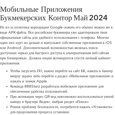
Мобильные Приложения
Букмекерских Контор Май 2024
Но из-за политики корпорации Google скачать его обычно можно же в
виде APK-файла. Все российские букмекеры уже адаптировали твои
официальные сайты дли удобного использования с телефона. Многие
один них идут но дальше и выпускают собственные приложения в iOS
или Android. Дополнительной возможностью являлась поиск
доступных зеркал для быстрого доступа к альтернативным веб-сайтам
при блокировках. Должна опция активируется спустя личный кабинет
приложения.
Чтобы загрузить ПО, важно перейти на сайт БК, нажать в баннер
вверху экрана либо перейти а раздел «Мобильные приложения» и
нажать и значок Apple.
Команда 888Starz разработала мобильное приложение для
обеспечения удобства пользователей.
При активации через QR-код невозможно воспользоваться умной
камеру в браузере Яндекс, выбрав раздел «Поиск».
Решив проблему безопасности, потребуется нажать «Установить»
для продолжения процесса установки.