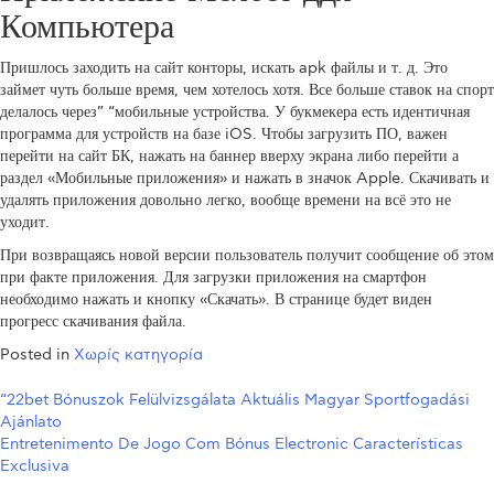
Компьютера
Пришлось заходить на сайт конторы, искать apk файлы и т. д. Это
займет чуть больше время, чем хотелось хотя. Все больше ставок на спорт
делалось через” “мобильные устройства. У букмекера есть идентичная
программа для устройств на базе iOS. Чтобы загрузить ПО, важен
перейти на сайт БК, нажать на баннер вверху экрана либо перейти а
раздел «Мобильные приложения» и нажать в значок Apple. Скачивать и
удалять приложения довольно легко, вообще времени на всё это не
уходит.
При возвращаясь новой версии пользователь получит сообщение об этом
при факте приложения. Для загрузки приложения на смартфон
необходимо нажать и кнопку «Скачать». В странице будет виден
прогресс скачивания файла.
Posted in
Χωρίς κατηγορία
Πλοήγηση
“22bet Bónuszok Felülvizsgálata Aktuális Magyar Sportfogadási
Ajánlato
άρθρων
Entretenimento De Jogo Com Bónus Electronic Características
Exclusiva