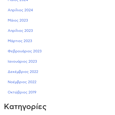
Απρίλιος 2024
Μάιος 2023
Απρίλιος 2023
Μάρτιος 2023
Φεβρουάριος 2023
Ιανουάριος 2023
Δεκέμβριος 2022
Νοέμβριος 2022
Οκτώβριος 2019
Kατηγορίες