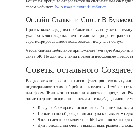
Бонусная процента отправляется на специальный счет для
своем кабинете
1win вход в личный кабинет
.
Онлайн Ставки и Спорт В Букмек
Причем вывел средства необходимо спустя ту же платежн
указывать достоверные личные данные при регистрации на
зарегистрировавшиеся пользователи получают бонус.
Чтобы скачать мобильное приложение 1win для Андроид, 
сайта БК. Но дли получения презента необходимо предост
Советы остального Создате
Вас достаточно ввести наш логин (электронную почту или
подтверждают отличный рейтинг заведения. Гемблеры отм
платформа 1Вин казино знаменита далеко за пределами РФ
числе сотрапезников лиц — остальные клуба, сделавшие м
В случае блокировки основного сайта, них нас всег
Но один способ доведения доступа к ставкам – сер
Чтобы сделать обналичить в БК 1win, после авториз
Дли пополнения счета и выплат выигрышей использ