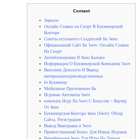
Content
Зеркало
Онлайн Ставки на Спорт В Букмекерской
Конторе
Советы остального Создателей Бк 1вин
Официальный Сайт Бк 1win: Онлайн Ставки
На Спорт
Антиблокировка В 1вин Казино
Информация О Букмекерской Компании 1win
Внесение Депозита И Вывод
материальнопроизводственных
In Букмекер:
Мобильное Приложение Бк
Игровые Автоматы 1win
начинать Игру На 1win С Бонусом – Ваучер
От 1вин
Букмекерская Контора 1вин (1win): Обзор
Сайта, Регистрация
Вывод Выигрыша и 1win
Приветственный Бонус Для Новых Игроков
Верификация 1вин Для Игры На Деньги