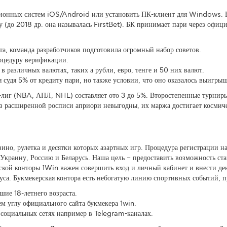
ионных систем iOS/Android или установить ПК-клиент для Windows. Е
ду (до 2018 др. она называлась FirstBet). БК принимает пари через оф
та, команда разработчиков подготовила огромный набор советов.
оцедуру верификации.
 различных валютах, таких а рубли, евро, тенге и 50 них валют.
я судя 5% от кредиту пари, но также условии, что оно оказалось выигры
-лиг (NBA, АПЛ, NHL) составляет ото 3 до 5%. Второстепенные турниры
з расширенной росписи априори невыгодны, их маржа достигает космич
азино, рулетка и десятки которых азартных игр. Процедура регистрации
 Украину, Россию и Беларусь. Наша цель – предоставить возможность ст
рской конторы 1Win важен совершить вход и личный кабинет и внести ден
са. Букмекерская контора есть небогатую линию спортивных событий, п
шие 18-летнего возраста.
м углу официального сайта букмекера 1win.
 социальных сетях например в Telegram-каналах.