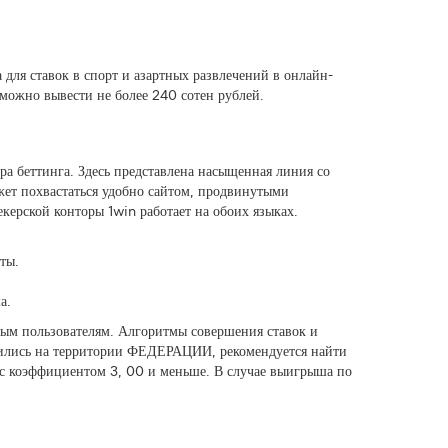
для ставок в спорт и азартных развлечений в онлайн-
 можно вывести не более 240 сотен рублей.
ра беттинга. Здесь представлена насыщенная линия со
жет похвастаться удобно сайтом, продвинутыми
ерской конторы 1win работает на обоих языках.
ты.
а.
ным пользователям. Алгоритмы совершения ставок и
авились на территории ФЕДЕРАЦИИ, рекомендуется найти
и с коэффициентом 3, 00 и меньше. В случае выигрыша по