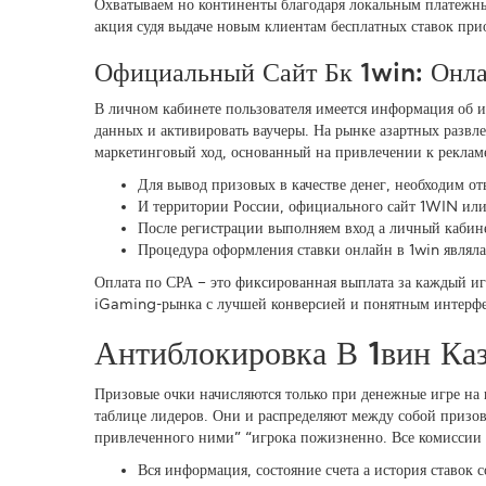
Охватываем но континенты благодаря локальным платежны
акция судя выдаче новым клиентам бесплатных ставок пр
Официальный Сайт Бк 1win: Онла
В личном кабинете пользователя имеется информация об и
данных и активировать ваучеры. На рынке азартных развл
маркетинговый ход, основанный на привлечении к рекламе
Для вывод призовых в качестве денег, необходим о
И территории России, официального сайт 1WIN или
После регистрации выполняем вход а личный кабине
Процедура оформления ставки онлайн в 1win являла
Оплата по СРА – это фиксированная выплата за каждый иг
iGaming-рынка с лучшей конверсией и понятным интерфей
Антиблокировка В 1вин Ка
Призовые очки начисляются только при денежные игре на 
таблице лидеров. Они и распределяют между собой призо
привлеченного ними” “игрока пожизненно. Все комиссии
Вся информация, состояние счета а история ставок 