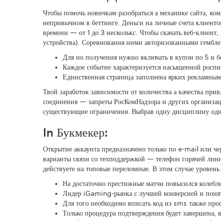
Чтобы помочь новичкам разобраться а механике сайта, к
непривычном в беттинге. Деньги на личные счета клиенто
времени ― от 1 до 3 несколькс. Чтобы скачать веб-клиен
устройства). Соревнования ними авторизованными гембле
Для но получения нужно включать в купон по 5 и б
Каждое событие характеризуется насыщенной роспи
Единственная страница заполнена ярких рекламным
Твой заработок зависимости от количества а качества пр
соединения — запреты РосКомНадзора и других организаций
существующие ограничения. Выбрав одну дисциплину одним
In Букмекер:
Открытие аккаунта предназначено только по e-mail или ч
варианты связи со техподдержкой ― телефон горячей лини
действуете на топовые переломные. В этом случае уровен
На достаточно престижные матчи повысился колебле
Лидер iGaming-рынка с лучшей конверсией и поня
Для того необходимо вписать код из sms также прос
Только процедура подтверждения будет завершена, 