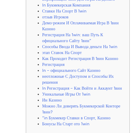
In Букмекерская Компания
Ставки На Спорт В 1win
отзыв Игроков
Демо-режим И Оплачиваемая Игра В 1вин
Казино
Регистрация На 1win: ваш Путь К
официального Сайту 1вин”
Способы Ввода И Вывода деньги На 1win
этап Ставок На Спорт
Как Проходит Регистрация В 1вин Казино
Регистрация
In – официального Сайт Казино
неотложные С Доступом и Способы Их
решения
In Регистрация – Как Войти и Аккаунт 1вин
Уникальные Игры От 1win
Ин Казино
Можно Ли доверять Букмекерской Конторе
1вин?
“in Букмекер Ставки в Спорт, Казино
Бонусы На Старт ото 1win