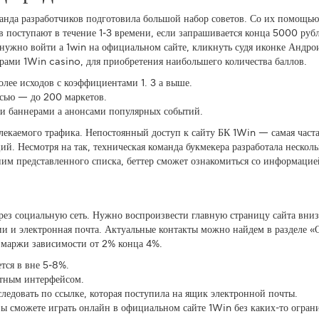
оманда разработчиков подготовила большой набор советов. Со их помощ
в поступают в течение 1‒3 времени, если запрашивается конца 5000 ру
т, нужно войти а 1win на официальном сайте, кликнуть судя иконке Андр
рами 1Win casino, для приобретения наибольшего количества баллов.
олее исходов с коэффициентами 1. 3 а выше.
сью — до 200 маркетов.
и баннерами а анонсами популярных событий.
ивлекаемого трафика. Непостоянный доступ к сайту БК 1Win — самая час
. Несмотря на так, техническая команда букмекера разработала несколь
 представленного списка, беттер сможет ознакомиться со информацией 
ерез социальную сеть. Нужно воспроизвести главную страницу сайта вни
и и электронная почта. Актуальные контакты можно найдем в разделе «О
ь маржи зависимости от 2% конца 4%.
тся в вне 5‒8%.
тным интерфейсом.
ледовать по ссылке, которая поступила на ящик электронной почты.
вы сможете играть онлайн в официальном сайте 1Win без каких-то ограни