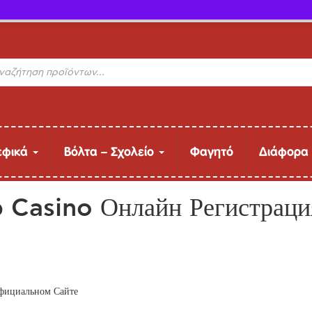
ΔΩΡΕΑΝ Μεταφορικά (άνω των 40€ έως 9kg)
s
εφικά
Βόλτα – Σχολείο
Φαγητό
Διάφορα
p Casino Онлайн Регистрац
фициальном Сайте