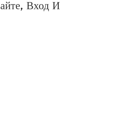
айте, Вход И