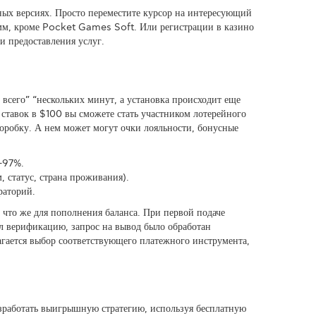
ных версиях. Просто переместите курсор на интересующий
амм, кроме Pocket Games Soft. Или регистрации в казино
и предоставления услуг.
 всего” “нескольких минут, а установка происходит еще
е ставок в $100 вы сможете стать участником лотерейного
оробку. А нем может могут очки лояльности, бонусные
6-97%.
 статус, страна проживания).
раторий.
 что же для пополнения баланса. При первой подаче
 верификацию, запрос на вывод было обработан
гается выбор соответствующего платежного инструмента,
разработать выигрышную стратегию, используя бесплатную