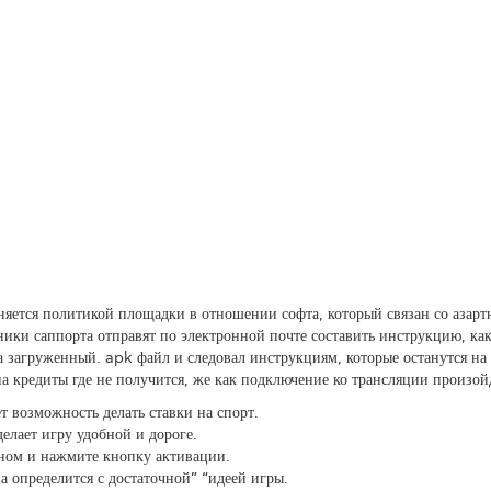
сняется политикой площадки в отношении софта, который связан со аза
ики саппорта отправят по электронной почте составить инструкцию, как
загруженный. apk файл и следовал инструкциям, которые останутся на э
а кредиты где не получится, же как подключение ко трансляции произойд
т возможность делать ставки на спорт.
елает игру удобной и дороге.
бном и нажмите кнопку активации.
 определится с достаточной” “идеей игры.