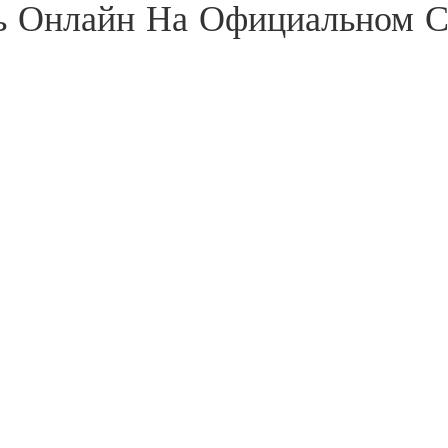
ь Онлайн На Официальном С