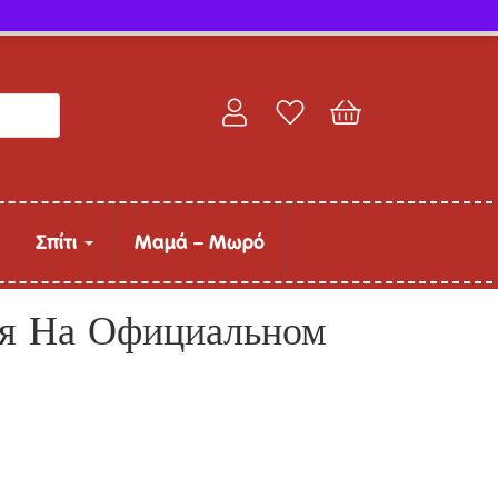
Παρακολούθηση παραγγελίας
Σπίτι
Μαμά – Μωρό
ия На Официальном