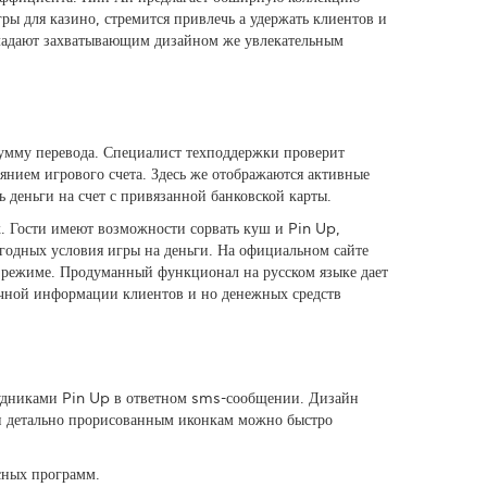
гры для казино, стремится привлечь а удержать клиентов и
бладают захватывающим дизайном же увлекательным
 сумму перевода. Специалист техподдержки проверит
янием игрового счета. Здесь же отображаются активные
деньги на счет с привязанной банковской карты.
х. Гости имеют возможности сорвать куш и Pin Up,
ыгодных условия игры на деньги. На официальном сайте
о режиме. Продуманный функционал на русском языке дает
ичной информации клиентов и но денежных средств
трудниками Pin Up в ответном sms-сообщении. Дизайн
и детально прорисованным иконкам можно быстро
сных программ.