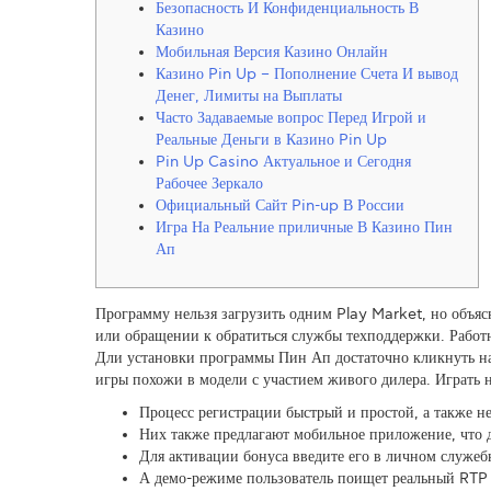
Безопасность И Конфиденциальность В
Казино
Мобильная Версия Казино Онлайн
Казино Pin Up – Пополнение Счета И вывод
Денег, Лимиты на Выплаты
Часто Задаваемые вопрос Перед Игрой и
Реальные Деньги в Казино Pin Up
Pin Up Casino Актуальное и Сегодня
Рабочее Зеркало
Официальный Сайт Pin-up В России
Игра На Реальние приличные В Казино Пин
Ап
Программу нельзя загрузить одним Play Market, но объя
или обращении к обратиться службы техподдержки. Работн
Дли установки программы Пин Ап достаточно кликнуть на 
игры похожи в модели с участием живого дилера. Играть н
Процесс регистрации быстрый и простой, а также не
Них также предлагают мобильное приложение, что д
Для активации бонуса введите его в личном служе
А демо-режиме пользователь поищет реальный RTP а