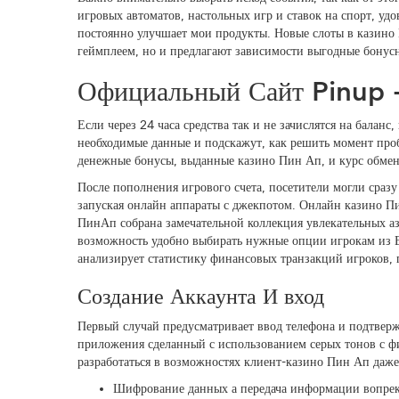
игровых автоматов, настольных игр и ставок на спорт, уд
постоянно улучшает мои продукты. Новые слоты в казино
геймплеем, но и предлагают зависимости выгодные бону
Официальный Сайт Pinup 
Если через 24 часа средства так и не зачислятся на бала
необходимые данные и подскажут, как решить момент проб
денежные бонусы, выданные казино Пин Ап, и курс обмена
После пополнения игрового счета, посетители могли сраз
запуская онлайн аппараты с джекпотом. Онлайн казино Пи
ПинАп собрана замечательной коллекция увлекательных а
возможность удобно выбирать нужные опции игрокам из Е
анализирует статистику финансовых транзакций игроков, п
Создание Аккаунта И вход
Первый случай предусматривает ввод телефона и подтвер
приложения сделанный с использованием серых тонов с 
разработаться в возможностях клиент-казино Пин Ап даж
Шифрование данных а передача информации вопреки