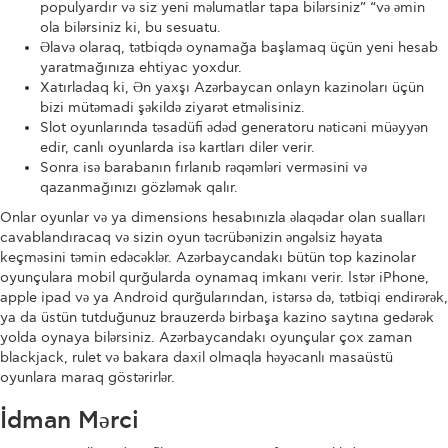
populyardır və siz yeni məlumatlar tapa bilərsiniz” “və əmin
ola bilərsiniz ki, bu sesuatu.
Əlavə olaraq, tətbiqdə oynamağa başlamaq üçün yeni hesab
yaratmağınıza ehtiyac yoxdur.
Xatırladaq ki, Ən yaxşı Azərbaycan onlayn kazinoları üçün
bizi mütəmadi şəkildə ziyarət etməlisiniz.
Slot oyunlarında təsadüfi ədəd generatoru nəticəni müəyyən
edir, canlı oyunlarda isə kartları diler verir.
Sonra isə barabanın fırlanıb rəqəmləri verməsini və
qazanmağınızı gözləmək qalır.
Onlar oyunlar və ya dimensions hesabınızla əlaqədar olan sualları
cavablandıracaq və sizin oyun təcrübənizin əngəlsiz həyata
keçməsini təmin edəcəklər. Azərbaycandakı bütün top kazinolar
oyunçulara mobil qurğularda oynamaq imkanı verir. İstər iPhone,
apple ipad və ya Android qurğularından, istərsə də, tətbiqi endirərək,
ya da üstün tutduğunuz brauzerdə birbaşa kazino saytına gedərək
yolda oynaya bilərsiniz. Azərbaycandakı oyunçular çox zaman
blackjack, rulet və bakara daxil olmaqla həyəcanlı masaüstü
oyunlara maraq göstərirlər.
İdman Mərci