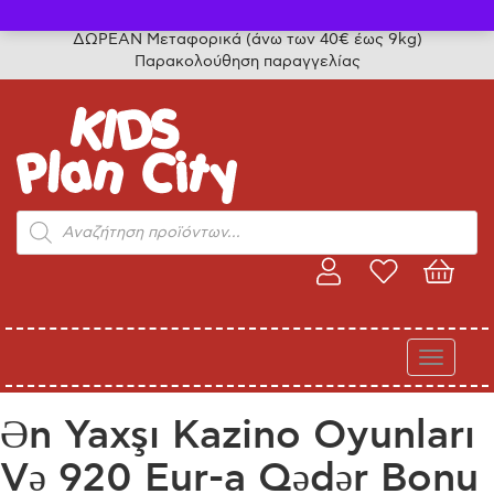
Τηλ. παραγγελίες: 24315 50757
ΔΩΡΕΑΝ Μεταφορικά (άνω των 40€ έως 9kg)
Παρακολούθηση παραγγελίας
Products
search
Toggle
navigati
Ən Yaxşı Kazino Oyunları
Və 920 Eur-a Qədər Bonu