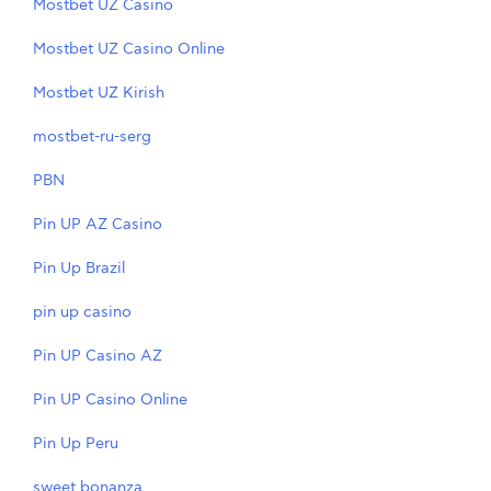
Mostbet UZ Casino
Mostbet UZ Casino Online
Mostbet UZ Kirish
mostbet-ru-serg
PBN
Pin UP AZ Casino
Pin Up Brazil
pin up casino
Pin UP Casino AZ
Pin UP Casino Online
Pin Up Peru
sweet bonanza