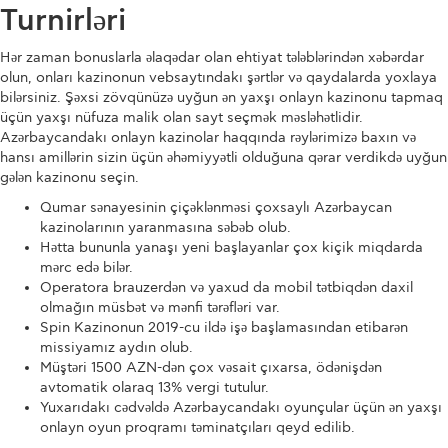
Turnirləri
Hər zaman bonuslarla əlaqədar olan ehtiyat tələblərindən xəbərdar
olun, onları kazinonun vebsaytındakı şərtlər və qaydalarda yoxlaya
bilərsiniz. Şəxsi zövqünüzə uyğun ən yaxşı onlayn kazinonu tapmaq
üçün yaxşı nüfuza malik olan sayt seçmək məsləhətlidir.
Azərbaycandakı onlayn kazinolar haqqında rəylərimizə baxın və
hansı amillərin sizin üçün əhəmiyyətli olduğuna qərar verdikdə uyğun
gələn kazinonu seçin.
Qumar sənayesinin çiçəklənməsi çoxsaylı Azərbaycan
kazinolarının yaranmasına səbəb olub.
Hətta bununla yanaşı yeni başlayanlar çox kiçik miqdarda
mərc edə bilər.
Operatora brauzerdən və yaxud da mobil tətbiqdən daxil
olmağın müsbət və mənfi tərəfləri var.
Spin Kazinonun 2019-cu ildə işə başlamasından etibarən
missiyamız aydın olub.
Müştəri 1500 AZN-dən çox vəsait çıxarsa, ödənişdən
avtomatik olaraq 13% vergi tutulur.
Yuxarıdakı cədvəldə Azərbaycandakı oyunçular üçün ən yaxşı
onlayn oyun proqramı təminatçıları qeyd edilib.