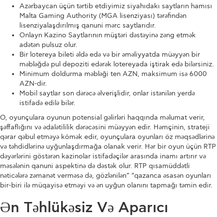
Azərbaycan üçün tərtib etdiyimiz siyahıdakı saytların hamısı
Malta Gaming Authority (MGA lisenziyası) tərəfindən
lisenziyalaşdırılmış qanuni mərc saytlarıdır.
Onlayn Kazino Saytlarının müştəri dəstəyinə zəng etmək
adətən pulsuz olur.
Bir lotereya bileti əldə edə və bir əməliyyatda müəyyən bir
məbləğdə pul depoziti edərək lotereyada iştirak edə bilərsiniz.
Minimum doldurma məbləği ten AZN, maksimum isə 6000
AZN-dir.
Mobil saytlar son dərəcə əlverişlidir, onlar istənilən yerdə
istifadə edilə bilər.
O, oyunçulara oyunun potensial gəlirləri haqqında məlumat verir,
şəffaflığını və ədalətililik dərəcəsini müəyyən edir. Həmçinin, strateji
qərar qəbul etməyə kömək edir, oyunçulara oyunları öz məqsədlərinə
və təhdidlərinə uyğunlaşdırmağa olanak verir. Hər bir oyun üçün RTP
dəyərlərini göstərən kazinolar istifadəçilər arasında inamı artırır və
məsələnin qanuni aspektinə də dəstək olur. RTP qısamüddətli
nəticələrə zəmanət verməsə də, gözlənilən” “qazanca əsasən oyunları
bir-biri ilə müqayisə etməyi və ən uyğun olanını tapmağı təmin edir.
Ən Təhlükəsiz Və Aparıcı