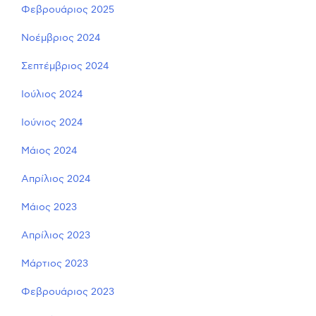
Φεβρουάριος 2025
Νοέμβριος 2024
Σεπτέμβριος 2024
Ιούλιος 2024
Ιούνιος 2024
Μάιος 2024
Απρίλιος 2024
Μάιος 2023
Απρίλιος 2023
Μάρτιος 2023
Φεβρουάριος 2023