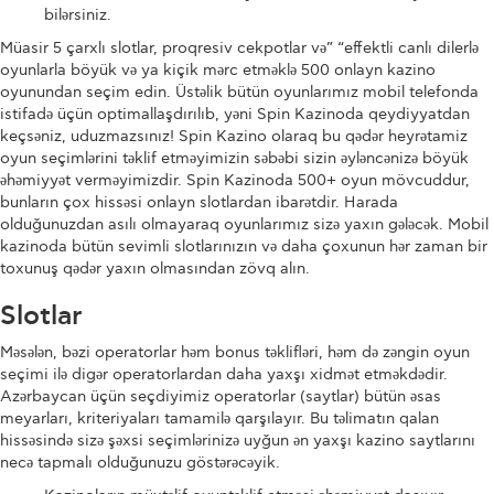
bilərsiniz.
Müasir 5 çarxlı slotlar, proqresiv cekpotlar və” “effektli canlı dilerlə
oyunlarla böyük və ya kiçik mərc etməklə 500 onlayn kazino
oyunundan seçim edin. Üstəlik bütün oyunlarımız mobil telefonda
istifadə üçün optimallaşdırılıb, yəni Spin Kazinoda qeydiyyatdan
keçsəniz, uduzmazsınız! Spin Kazino olaraq bu qədər heyrətamiz
oyun seçimlərini təklif etməyimizin səbəbi sizin əyləncənizə böyük
əhəmiyyət verməyimizdir. Spin Kazinoda 500+ oyun mövcuddur,
bunların çox hissəsi onlayn slotlardan ibarətdir. Harada
olduğunuzdan asılı olmayaraq oyunlarımız sizə yaxın gələcək. Mobil
kazinoda bütün sevimli slotlarınızın və daha çoxunun hər zaman bir
toxunuş qədər yaxın olmasından zövq alın.
Slotlar
Məsələn, bəzi operatorlar həm bonus təklifləri, həm də zəngin oyun
seçimi ilə digər operatorlardan daha yaxşı xidmət etməkdədir.
Azərbaycan üçün seçdiyimiz operatorlar (saytlar) bütün əsas
meyarları, kriteriyaları tamamilə qarşılayır. Bu təlimatın qalan
hissəsində sizə şəxsi seçimlərinizə uyğun ən yaxşı kazino saytlarını
necə tapmalı olduğunuzu göstərəcəyik.