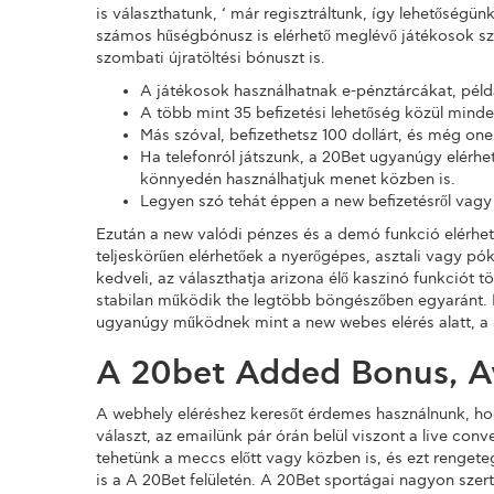
is választhatunk, ‘ már regisztráltunk, így lehetőségü
számos hűségbónusz is elérhető meglévő játékosok szá
szombati újratöltési bónuszt is.
A játékosok használhatnak e-pénztárcákat, példáu
A több mint 35 befizetési lehetőség közül mind
Más szóval, befizethetsz 100 dollárt, és még one
Ha telefonról játszunk, a 20Bet ugyanúgy elérhet
könnyedén használhatjuk menet közben is.
Legyen szó tehát éppen a new befizetésről vagy t
Ezután a new valódi pénzes és a demó funkció elérhet
teljeskörűen elérhetőek a nyerőgépes, asztali vagy pók
kedveli, az választhatja arizona élő kaszinó funkciót 
stabilan működik the legtöbb böngészőben egyaránt. Í
ugyanúgy működnek mint a new webes elérés alatt, a 
A 20bet Added Bonus, Av
A webhely eléréshez keresőt érdemes használnunk, hog
választ, az emailünk pár órán belül viszont a live co
tehetünk a meccs előtt vagy közben is, és ezt renget
is a A 20Bet felületén. A 20Bet sportágai nagyon sze