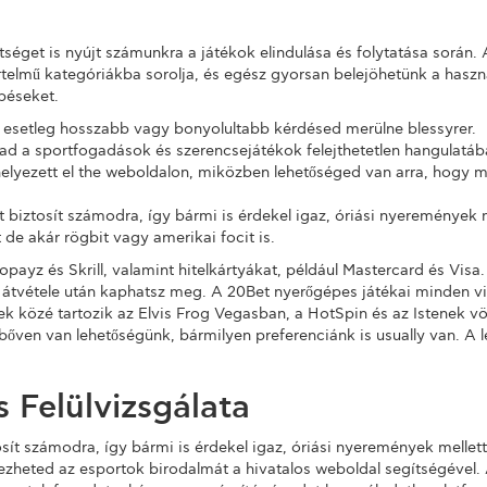
ítséget is nyújt számunkra a játékok elindulása és folytatása során. 
yértelmű kategóriákba sorolja, és egész gyorsan belejöhetünk a has
péseket.
a esetleg hosszabb vagy bonyolultabb kérdésed merülne blessyrer.
ad a sportfogadások és szerencsejátékok felejthetetlen hangulatába 
lyezett el the weboldalon, miközben lehetőséged van arra, hogy m
 biztosít számodra, így bármi is érdekel igaz, óriási nyeremények m
 de akár rögbit vagy amerikai focit is.
payz és Skrill, valamint hitelkártyákat, például Mastercard és Vis
átvétele után kaphatsz meg. A 20Bet nyerőgépes játékai minden vi
k közé tartozik az Elvis Frog Vegasban, a HotSpin és az Istenek vö
ly bőven van lehetőségünk, bármilyen preferenciánk is usually van.
 Felülvizsgálata
tosít számodra, így bármi is érdekel igaz, óriási nyeremények mell
edezheted az esportok birodalmát a hivatalos weboldal segítségével