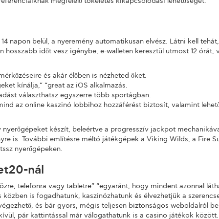
preferenciáiknak megfelelő tökéletes kikapcsolódási lehetőséget.
ő 14 napon belül, a nyeremény automatikusan elvész. Látni kell teh
n hosszabb időt vesz igénybe, e-walleten keresztül utmost 12 órát, 
érkőzéseire és akár élőben is nézheted őket.
ket kínálja,” “great az iOS alkalmazás.
gadást választhatsz egyszerre több sportágban.
ind az online kaszinó lobbihoz hozzáférést biztosít, valamint lehe
 nyerőgépeket készít, beleértve a progresszív jackpot mechanikáva
e is. További említésre méltó játékgépek a Viking Wilds, a Fire S
átssz nyerőgépeken.
et20-nál
zre, telefonra vagy tabletre” “egyaránt, hogy mindent azonnal láth
 közben is fogadhatunk, kaszinózhatunk és élvezhetjük a szerencsej
égezhető, és bár gyors, mégis teljesen biztonságos weboldalról b
kívül, pár kattintással már válogathatunk is a casino játékok köz