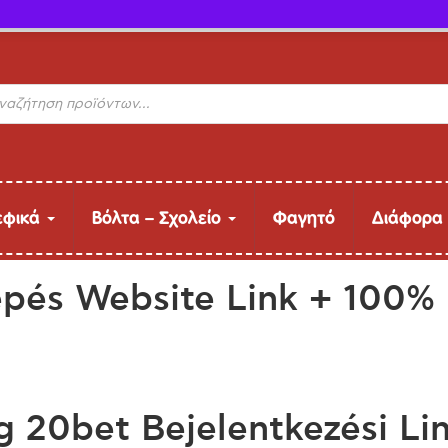
ΔΩΡΕΑΝ Μεταφορικά (άνω των 40€ έως 9kg)
s
εφικά
Βόλτα – Σχολείο
Φαγητό
Διάφορα
épés Website Link + 100%
 20bet Bejelentkezési Li