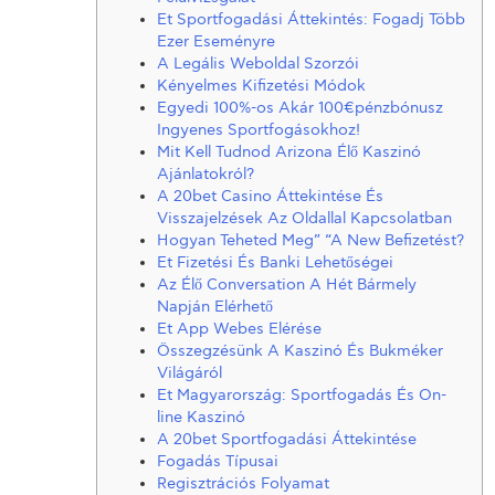
Et Sportfogadási Áttekintés: Fogadj Több
Ezer Eseményre
A Legális Weboldal Szorzói
Kényelmes Kifizetési Módok
Egyedi 100%-os Akár 100€pénzbónusz
Ingyenes Sportfogásokhoz!
Mit Kell Tudnod Arizona Élő Kaszinó
Ajánlatokról?
A 20bet Casino Áttekintése És
Visszajelzések Az Oldallal Kapcsolatban
Hogyan Teheted Meg” “A New Befizetést?
Et Fizetési És Banki Lehetőségei
Az Élő Conversation A Hét Bármely
Napján Elérhető
Et App Webes Elérése
Összegzésünk A Kaszinó És Bukméker
Világáról
Et Magyarország: Sportfogadás És On-
line Kaszinó
A 20bet Sportfogadási Áttekintése
Fogadás Típusai
Regisztrációs Folyamat