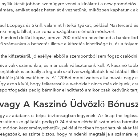
nk nyílik kicsit jobban szemügyre venni a kínálatot a new promóciós 
mára, amiket egész héten át élvezhetünk, miközben kaphatunk akár
l Ecopayz és Skrill, valamint hitelkártyákat, például Mastercard és
enki megtalálhatja arizona országában elérhető módszert.
 hundred dollárt kapsz, amivel 200 dollárra növelheted a bankrollod
ő számunkra a befizetés illetve a kifizetés lehetősége is, és a folya
he kifizetésről, jó eséllyel ebből a szempontból sem fogsz csalódni
ővé válik számunkra, és már csak választanunk kell. A kaszinó töb
erjátékok is actually a legjobb szoftverszolgáltatók kínálatából. I
többféle játék esetében is. A” “20Bet mobil webes alkalmazás nagy el
gy azon kívül, hogy felkeressük a weboldalt nincs más dolgunk, c
sportfogadás pedig bármikor elindítható amikor csak kedvünk tart
agy A Kaszinó Üdvözlő Bónusz
y az adataink is teljes biztonságban legyenek. Az űrlap the leglas
nversation szolgáltatás pedig 0-24 órában elérhető számunkra bármi
eg módon kezdeményezhetjük, például fociban fogadhatunk akár félid
rteágazóak, és szinte biztos, hogy mindenki megtalálja a számára l