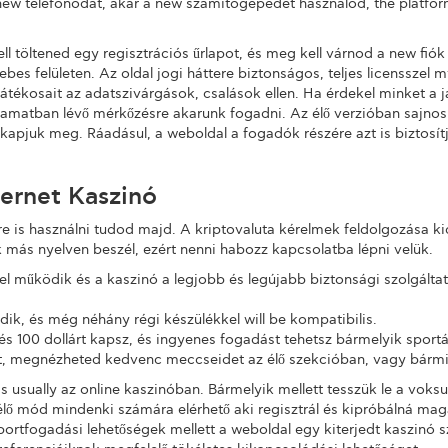
new telefonodat, akár a new számítógépedet használod, the platform
l töltened egy regisztrációs űrlapot, és meg kell várnod a new fió
bes felületen. Az oldal jogi háttere biztonságos, teljes licensszel
átékosait az adatszivárgások, csalások ellen. Ha érdekel minket a j
yamatban lévő mérkőzésre akarunk fogadni. Az élő verzióban sajnos
ett kapjuk meg. Ráadásul, a weboldal a fogadók részére azt is biztos
ternet Kaszinó
e is használni tudod majd. A kriptovaluta kérelmek feldolgozása kic
k más nyelven beszél, ezért nenni habozz kapcsolatba lépni velük.
szel működik és a kaszinó a legjobb és legújabb biztonsági szolgált
k, és még néhány régi készülékkel will be kompatibilis.
 és 100 dollárt kapsz, és ingyenes fogadást tehetsz bármelyik sport
, megnézheted kedvenc meccseidet az élő szekcióban, vagy bármit
 is usually az online kaszinóban. Bármelyik mellett tesszük le a vok
élő mód mindenki számára elérhető aki regisztrál és kipróbálná mag
rtfogadási lehetőségek mellett a weboldal egy kiterjedt kaszinó sz