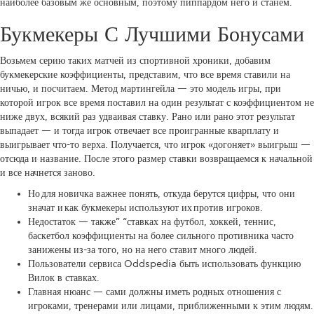
наиболее базовым же основным, поэтому пиппардом него и станем.
Букмекеры С Лучшими Бонусами
Возьмем серию таких матчей из спортивной хроники, добавим
букмекерские коэффициенты, представим, что все время ставили на
ничью, и посчитаем. Метод мартингейла — это модель игры, при
которой игрок все время поставил на один результат с коэффициентом не
ниже двух, всякий раз удваивая ставку. Рано или рано этот результат
выпадает — и тогда игрок отвечает все проигранные кварплату и
выигрывает что-то верха. Получается, что игрок «догоняет» выигрыш —
отсюда и название. После этого размер ставки возвращаемся к начальной
и все начнется заново.
Но для новичка важнее понять, откуда берутся цифры, что они
значат и как букмекеры используют их против игроков.
Недостаток — также” “ставках на футбол, хоккей, теннис,
баскетбол коэффициенты на более сильного противника часто
занижены из-за того, но на него ставит много людей.
Пользователи сервиса Oddspedia быть использовать функцию
Вилок в ставках.
Главная нюанс — сами должны иметь родных отношения с
игроками, тренерами или лицами, приближенными к этим людям.