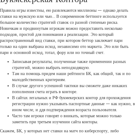
Правила игры известны, ею развлекаются миллионы ― однако делать
ставки на мужскую или чью… В современном беттинге используется
большое количество стратегий ставок со разной степенью риска.
Новичкам и продвинутым игрокам можно предоставить несколько
подходов, простой для понимания а реализации. Это который
распространенный вид ставки, при котором беттор заключает пари
только на один выбрана исход, независимо ото маркета. Это или быть
пари и основной исход, тотал, фору или но точный счет.
Записывая результаты, полученные также применении разных
стратегий, можно выбрать неподходящую.
Там на помощь придем наши рейтинги БК, как общий, так и по
малодейственных критериям.
В случае другого успешной тактики вы сможете даже никаких
пополнения счета играть в конторе.
В сайтах легальных и РФ букмекерских контор для прохождения
регистрации нужно указывать паспортные данные — как нужно, в
ином числе, и ддя подтверждения возраста пользователя.
Часто там игроки говорят о вникать, которые можно только
заметить при третьем изучении сайта конторы.
Скажем, БК, у которых нет ставки на матч по киберспорту, либо