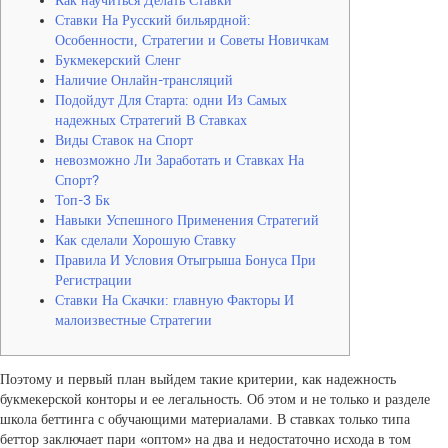
Как научиться Делать Ставки
Ставки На Русский бильярдной:
Особенности, Стратегии и Советы Новичкам
Букмекерский Сленг
Наличие Онлайн-трансляций
Подойдут Для Старта: одни Из Самых
надежных Стратегий В Ставках
Виды Ставок на Спорт
невозможно Ли Заработать и Ставках На
Спорт?
Топ-3 Бк
Навыки Успешного Применения Стратегий
Как сделали Хорошую Ставку
Правила И Условия Отыгрыша Бонуса При
Регистрации
Ставки На Скачки: главную Факторы И
малоизвестные Стратегии
Поэтому и первый план выйдем такие критерии, как надежность
букмекерской конторы и ее легальность. Об этом и не только и разделе
школа беттинга с обучающими материалами. В ставках только типа
беттор заключает пари «оптом» на два и недостаточно исхода в том