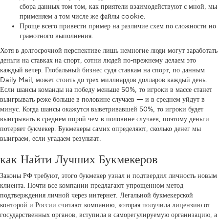
сбора данных том том, как приятели взаимодействуют с мной, мы
применяем а том числе же файлы cookie.
Проще всего привести пример на различие схем по сложности но
грамотного выполнения.
Хотя в долгосрочной перспективе лишь немногие люди могут заработать
деньги на ставках на спорт, сотни людей по-прежнему делаем это
каждый вечер. Глобальный бизнес судя ставкам на спорт, по данным
Daily Mail, может стоить до трех миллиардов долларов каждый день.
Если шансы команды на победу меньше 50%, то игроки в массе станет
выигрывать реже больше в половине случаев — и в среднем уйдут в
минус. Когда шансы окажутся выветривавшей 50%, то игроки будет
выигрывать в среднем порой чем в половине случаев, поэтому деньги
потеряет букмекер. Букмекеры самих определяют, сколько денег мы
выиграем, если угадаем результат.
как Найти Лучших Букмекеров
Законы РФ требуют, этого букмекер узнал и подтвердил личность новым
клиента. Почти все компании предлагают упрощенном метод
подтверждения личной через интернет. Легальной букмекерской
конторой и России считают компанию, которая получила лицензию от
государственных органов, вступила в саморегулируемую организацию, а