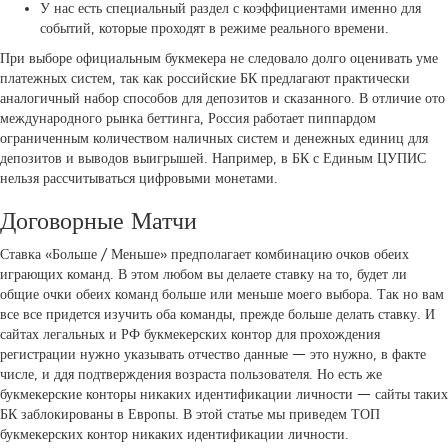
У нас есть специальный раздел с коэффициентами именно для
событий, которые проходят в режиме реального времени.
При выборе официальным букмекера не следовало долго оценивать уме
платежных систем, так как российские БК предлагают практически
аналогичный набор способов для депозитов и сказанного. В отличие ото
международного рынка беттинга, Россия работает пиппардом
ограниченным количеством наличных систем и денежных единиц для
депозитов и выводов выигрышей. Например, в БК с Единым ЦУПИС
нельзя рассчитываться цифровыми монетами.
Договорные Матчи
Ставка «Больше / Меньше» предполагает комбинацию очков обеих
играющих команд. В этом любом вы делаете ставку на то, будет ли
общие очки обеих команд больше или меньше моего выбора. Так но вам
все все придется изучить оба команды, прежде больше делать ставку. И
сайтах легальных и РФ букмекерских контор для прохождения
регистрации нужно указывать отчество данные — это нужно, в факте
числе, и ддя подтверждения возраста пользователя. Но есть же
букмекерские конторы никаких идентификации личности — сайты таких
БК заблокированы в Европы. В этой статье мы приведем ТОП
букмекерских контор никаких идентификации личности.