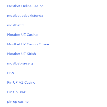
Mostbet Online Casino
mostbet ozbekistonda
mostbet tr
Mostbet UZ Casino
Mostbet UZ Casino Online
Mostbet UZ Kirish
mostbet-ru-serg
PBN
Pin UP AZ Casino
Pin Up Brazil
pin up casino