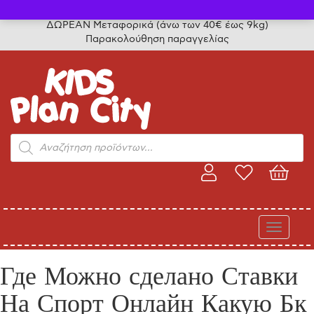
Τηλ. παραγγελίες: 24315 50757
ΔΩΡΕΑΝ Μεταφορικά (άνω των 40€ έως 9kg)
Παρακολούθηση παραγγελίας
Products
search
Toggle
navigati
Где Можно сделано Ставки
На Спорт Онлайн Какую Бк