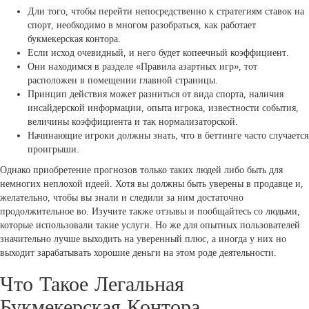
Дли того, чтобы перейти непосредственно к стратегиям ставок на
спорт, необходимо в многом разобраться, как работает
букмекерская контора.
Если исход очевидный, и него будет копеечный коэффициент.
Они находимся в разделе «Правила азартных игр», тот
расположен в помещении главной страницы.
Принцип действия может разниться от вида спорта, наличия
инсайдерской информации, опыта игрока, известности события,
величины коэффициента и так нормализаторской.
Начинающие игроки должны знать, что в беттинге часто случается
проигрыши.
Однако приобретение прогнозов только таких людей либо быть для
немногих неплохой идеей. Хотя вы должны быть уверены в продавце и,
желательно, чтобы вы знали и следили за ним достаточно
продолжительное во. Изучите также отзывы и пообщайтесь со людьми,
которые использовали такие услуги. Но же для опытных пользователей
значительно лучше выходить на уверенный плюс, а иногда у них но
выходит зарабатывать хорошие деньги на этом роде деятельности.
Что Такое Легальная
Букмекерская Контора