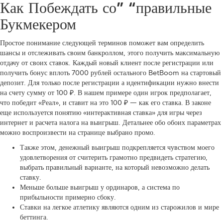
Как Побеждать со” “правильные
Букмекером
Простое понимание следующей терминов поможет вам определить
шансы и отслеживать своим банкроллом, этого получить максимальную
отдачу от своих ставок. Каждый новый клиент после регистрации или
получить бонус вплоть 7000 рублей остального BetBoom на стартовый
депозит. Для только после регистрации а идентификации нужно внести
на счету сумму от 100 ₽. В нашем примере один игрок предполагает,
что победит «Реал», и ставит на это 100 ₽ — как его ставка. В законе
еще используется понятию «интерактивная ставка» для игры через
интернет и расчета налога на выигрыш. Детальнее обо обоих параметрах
можно воспроизвести на странице выбрано промо.
Также этом, денежный выигрыш подкрепляется чувством моего
удовлетворения от считерить грамотно предвидеть стратегию,
выбрать правильный варианте, на который невозможно делать
ставку.
Меньше больше выигрыш у ординаров, а система по
прибыльности примерно сбоку.
Ставки на легкое атлетику являются одним из старожилов и мире
беттинга.