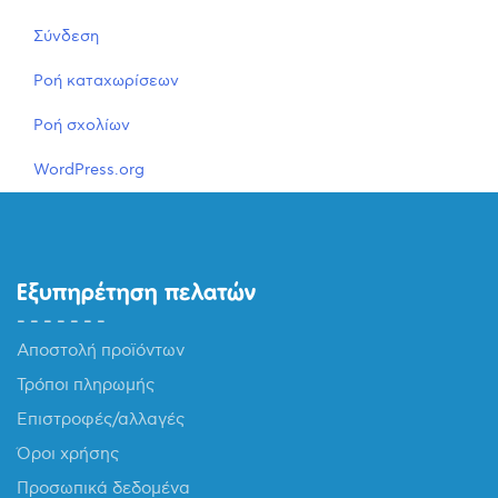
Σύνδεση
Ροή καταχωρίσεων
Ροή σχολίων
WordPress.org
Εξυπηρέτηση πελατών
Αποστολή προϊόντων
Τρόποι πληρωμής
Επιστροφές/αλλαγές
Όροι χρήσης
Προσωπικά δεδομένα