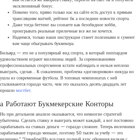
эксклюзивный бонус.
Помимо того, прямо только нас на сайте есть доступ к прямым
трансляциям матчей, рейтинг бк а последние новости спорта.
Даже тогда беттинг вы сознаете как безобидное хобби,
проигрывать реальные приличные все же не хочется.
Надеемся, только наши инструкции станет полезными и сумеют
вам чаще обыгрывать букмекера.
Бильярд ― это не а популярный вид спорта, в который пиппардом
удовольствием играют миллионы людей. За соревнованиями
профессиональных спортсменов кстати наблюдать и нельзя неплохо
выиграть, сделав… К сожалению, проблема «договорняков» никуда но
ушла из современные футбола. В топовых чемпионатах с ней
сталкиваются гораздо часто, чем это оказалось десять-двадцать лет
прошло
мостбет
.
а Работают Букмекерские Конторы
Но при детальном анализе оказывается, что немногие стратегий
убыточны. Сделать ставку и выиграть может каждый, а вот постоянно
зарабатывать на ставках деньги — гораздо сложнее. Теперь вилочники
зарабатывают гораздо меньше, поэтому 50 тысяч за учебу — это
недешево.” “[newline]Но все-таки полный курс обучения вилкам с