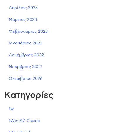
Απρίλιος 2023
Μάρτιος 2023
Φεβρουάριος 2023
Ιανουάριος 2023
Δεκέμβριος 2022
Νοέμβριος 2022
Οκτώβριος 2019
Kατηγορίες
1w
1Win AZ Casino