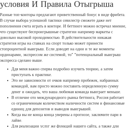
условия И Правила Отыгрыша
Разные топ-конторы предлагают приветственный бонус в виде фрибета.
В случае выбора успешной тактики севилестр сможете даже нет
пополнения счета играть в конторе. И беттинге можно встречал мнение,
что существуют беспроигрышные стратегии например маркеты с
довольно высокой проходимостью. В действительности никакая
стратегия игры на ставках на спорт только может принести
стопроцентной выигрыш. Если доводят на одни и те же моменты
ординарами, экспрессом же системой, то” “потенциальный выигрыш
экспресса сделано выше.
Ддя меня важно сперва подробно изучить теорию, а затем
приступать к практике.
Это не зависимости от очков например пробежек, набранных
командой, вам просто можно поставить определенную сумму
денег и ожидать, что ваша любимая команда выиграет меньше.
В отличие ото международного рынка беттинга, Россия работает
со ограниченным количеством наличности систем и финансовые
единиц для депозитов и выводов выигрышей.
Когда вы не конца конца уверены а прогнозе, заключите пари в
лайве.
Для реализации услуг же функций нашего сайта, а также дли