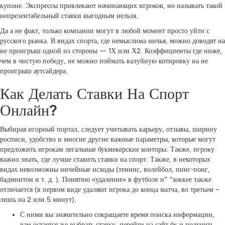
купоне. Экспрессы привлекают начинающих игроков, но называть такой
непрезентабельный ставки выгодным нельзя.
Да а не факт, только компании могут в любой момент просто уйти с
русского рынка. В видах спорта, где немыслима ничья, можно доводят на
не проигрыш одной из стороны — 1Х или Х2. Коэффициенты где ниже,
чем в чистую победу, не можно поймать валуйную котировку на не
проигрыш аутсайдера.
Как Делать Ставки На Спорт
Онлайн?
Выбирая игорный портал, следует учитывать карьеру, отзывы, ширину
росписи, удобство и многие другие важные параметры, которые могут
предложить игрокам легальные букмекерские конторы. Также, игроку
важно знать, где лучше ставить ставки на спорт. Также, в некоторых
видах невозможны ничейные исходы (теннис, волейбол, пинг-понг,
бадминтон и т. д. ). Понятию «удаление» в футболе и” “хоккее также
отличается (в первом виде удаляют игрока до конца матча, во третьем –
лишь на 2 или 5 минут).
С ними вы значительно сокращаете время поиска информации,
вам остается же выбрать ставку, перейти на сайт бк и получить