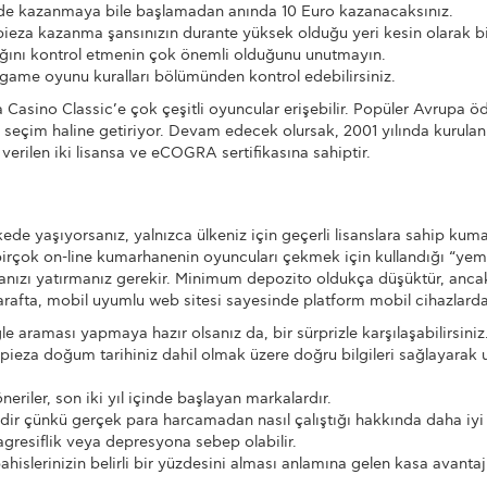
inde kazanmaya bile başlamadan anında 10 Euro kazanacaksınız.
eza kazanma şansınızın durante yüksek olduğu yeri kesin olarak bil
ığını kontrol etmenin çok önemli olduğunu unutmayın.
game oyunu kuralları bölümünden kontrol edebilirsiniz.
asino Classic’e çok çeşitli oyuncular erişebilir. Popüler Avrupa ö
? seçim haline getiriyor. Devam edecek olursak, 2001 yılında kurulan
rilen iki lisansa ve eCOGRA sertifikasına sahiptir.
ülkede yaşıyorsanız, yalnızca ülkeniz için geçerli lisanslara sahip k
 birçok on-line kumarhanenin oyuncuları çekmek için kullandığı “yem
aranızı yatırmanız gerekir. Minimum depozito oldukça düşüktür, a
rafta, mobil uyumlu web sitesi sayesinde platform mobil cihazlarda k
 araması yapmaya hazır olsanız da, bir sürprizle karşılaşabilirsiniz
 empieza doğum tarihiniz dahil olmak üzere doğru bilgileri sağlayara
eriler, son iki yıl içinde başlayan markalardır.
dir çünkü gerçek para harcamadan nasıl çalıştığı hakkında daha iyi bi
gresiflik veya depresyona sebep olabilir.
slerinizin belirli bir yüzdesini alması anlamına gelen kasa avantajı