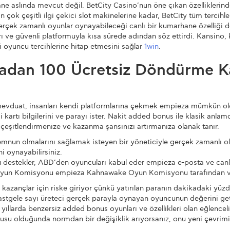
aslında mevcut değil. BetCity Casino’nun öne çıkan özelliklerinden 
çok çeşitli ilgi çekici slot makinelerine kadar, BetCity tüm tercihl
 gerçek zamanlı oyunlar oynayabileceği canlı bir kumarhane özelliği 
ı ve güvenli platformuyla kısa sürede adından söz ettirdi. Kansino
li oyuncu tercihlerine hitap etmesini sağlar
1win
.
adan 100 Ücretsiz Döndürme Kaza
mevduat, insanları kendi platformlarına çekmek empieza mümkün o
edi kartı bilgilerini ve parayı ister. Nakit added bonus ile klasik a
çeşitlendirmenize ve kazanma şansınızı artırmanıza olanak tanır.
mnun olmalarını sağlamak isteyen bir yöneticiyle gerçek zamanlı ola
i oynayabilirsiniz.
destekler, ABD’den oyuncuları kabul eder empieza e-posta ve canlı 
ık Oyun Komisyonu empieza Kahnawake Oyun Komisyonu tarafından veri
zançlar için riske giriyor çünkü yatırılan paranın dakikadaki yüzd
astgele sayı üreteci gerçek parayla oynayan oyuncunun değerini get
 yıllarda benzersiz added bonus oyunları ve özellikleri olan eğlencel
onusu olduğunda normdan bir değişiklik arıyorsanız, onu yeni çevrimi