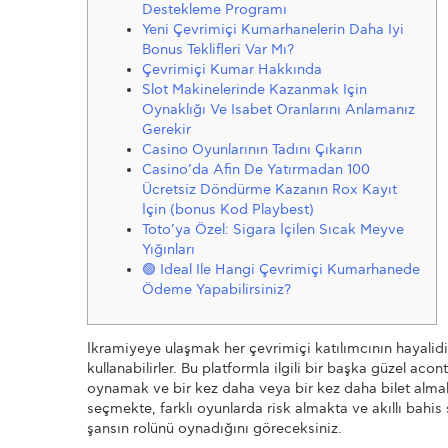
Destekleme Programı
Yeni Çevrimiçi Kumarhanelerin Daha Iyi
Bonus Teklifleri Var Mı?
Çevrimiçi Kumar Hakkında
Slot Makinelerinde Kazanmak Için
Oynaklığı Ve Isabet Oranlarını Anlamanız
Gerekir
Casino Oyunlarının Tadını Çıkarın
Casino’da Afin De Yatırmadan 100
Ücretsiz Döndürme Kazanın Rox Kayıt
İçin (bonus Kod Playbest)
Toto’ya Özel: Sigara İçilen Sıcak Meyve
Yığınları
🟢 Ideal Ile Hangi Çevrimiçi Kumarhanede
Ödeme Yapabilirsiniz?
İkramiyeye ulaşmak her çevrimiçi katılımcının hayalidir
kullanabilirler. Bu platformla ilgili bir başka güzel ac
oynamak ve bir kez daha veya bir kez daha bilet almak
seçmekte, farklı oyunlarda risk almakta ve akıllı bah
şansın rolünü oynadığını göreceksiniz.