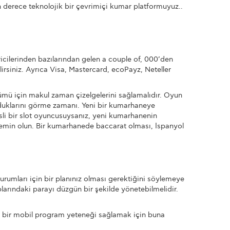
son derece teknolojik bir çevrimiçi kumar platformuyuz..
cilerinden bazılarından gelen a couple of, 000’den
irsiniz. Ayrıca Visa, Mastercard, ecoPayz, Neteller
özümü için makul zaman çizelgelerini sağlamalıdır. Oyun
nduklarını görme zamanı. Yeni bir kumarhaneye
li bir slot oyuncusuysanız, yeni kumarhanenin
 emin olun. Bir kumarhanede baccarat olması, İspanyol
 durumları için bir planınız olması gerektiğini söylemeye
arındaki parayı düzgün bir şekilde yönetebilmelidir.
e bir mobil program yeteneği sağlamak için buna