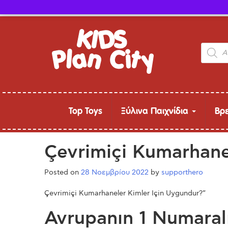
Τηλ. παραγγελίες: 24315 50757
Product
search
Top Toys
Ξύλινα Παιχνίδια
Βρ
Çevrimiçi Kumarhane
Posted on
28 Νοεμβρίου 2022
by
supporthero
Çevrimiçi Kumarhaneler Kimler Için Uygundur?”
Avrupanın 1 Numaral