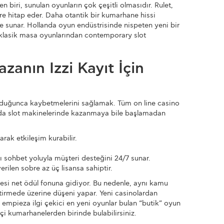
biri, sunulan oyunların çok çeşitli olmasıdır. Rulet,
ere hitap eder. Daha otantik bir kumarhane hissi
de sunar. Hollanda oyun endüstrisinde nispeten yeni bir
, klasik masa oyunlarından contemporary slot
nın Izzi Kayıt İçin
lduğunca kaybetmelerini sağlamak. Tüm on line casino
nlamda slot makinelerinde kazanmaya bile başlamadan
rak etkileşim kurabilir.
sohbet yoluyla müşteri desteğini 24/7 sunar.
len sobre az üç lisansa sahiptir.
esi net ödül fonuna gidiyor. Bu nedenle, aynı kamu
irmede üzerine düşeni yapar. Yeni casinolardan
i empieza ilgi çekici en yeni oyunlar bulan “butik” oyun
çi kumarhanelerden birinde bulabilirsiniz.