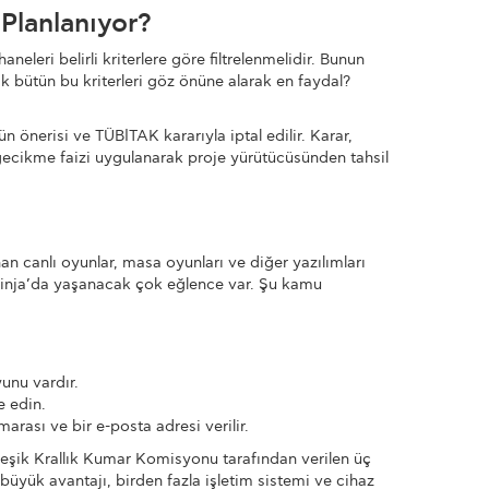
Planlanıyor?
eleri belirli kriterlere göre filtrelenmelidir. Bunun
rak bütün bu kriterleri göz önüne alarak en faydal?
n önerisi ve TÜBİTAK kararıyla iptal edilir. Karar,
gecikme faizi uygulanarak proje yürütücüsünden tahsil
an canlı oyunlar, masa oyunları ve diğer yazılımları
tsNinja’da yaşanacak çok eğlence var. Şu kamu
unu vardır.
 edin.
arası ve bir e-posta adresi verilir.
rleşik Krallık Kumar Komisyonu tarafından verilen üç
üyük avantajı, birden fazla işletim sistemi ve cihaz