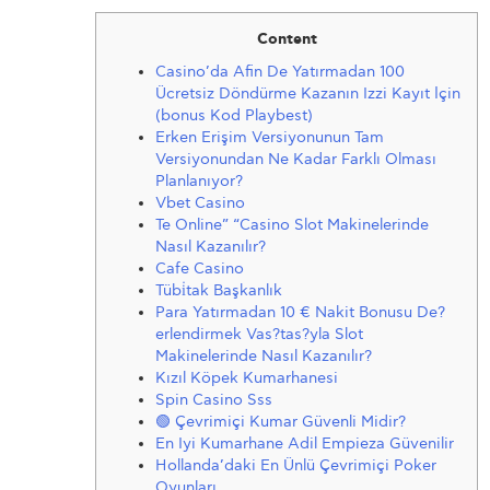
Content
Casino’da Afin De Yatırmadan 100
Ücretsiz Döndürme Kazanın Izzi Kayıt İçin
(bonus Kod Playbest)
Erken Erişim Versiyonunun Tam
Versiyonundan Ne Kadar Farklı Olması
Planlanıyor?
Vbet Casino
Te Online” “Casino Slot Makinelerinde
Nasıl Kazanılır?
Cafe Casino
Tübi̇tak Başkanlık
Para Yatırmadan 10 € Nakit Bonusu De?
erlendirmek Vas?tas?yla Slot
Makinelerinde Nasıl Kazanılır?
Kızıl Köpek Kumarhanesi
Spin Casino Sss
🟢 Çevrimiçi Kumar Güvenli Midir?
En Iyi Kumarhane Adil Empieza Güvenilir
Hollanda’daki En Ünlü Çevrimiçi Poker
Oyunları