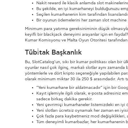
Nakit reward ile klasik anlamda slot makineler
Bu şekilde, en iyi kumarhaneyi bulduğunuzu empi
Seçilen kumarhanenin kim tarafından lisansland
Bir oyunun ödemelerini her zaman slot machine 
Minimum para yatırma gereksiniminin düşük olmasıyla C
keyifli bir blackjack deneyimi arayanlar için en faydal
Kumar Komisyonu ve Malta Oyun Otoritesi tarafından ve
Tübi̇tak Başkanlık
Bu, SlotCatalog’un, sıkı bir kumar politikası olan bir 
oyunlar nasıl çok ilginç, markalı slotlar aynı zamanda
yöntemlerle ve dört kripto seçeneğiyle yapılabilen p
olarak minimum miktar 30 ila 250 $ arasındadır. Artı ta
“Yeni kumarhane bir aldatmacadır” için bir Google
Kayıt işlemiyle ilgili olarak, e-posta adresiniz
sadece birkaç dakika gerekir.
Yeni çevrimiçi kumarhaneler listemizdeki en iyi ön
Yeni slotları ücretsiz oynamak her zaman en iyisi
Çok fazla para kaybetmeniz mod değişiklikleri, a
Tüm deneyimli kumarbazlar, her kumarhanenin bahi