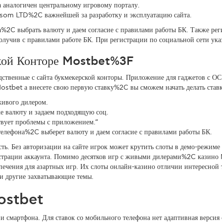
 аналогичен центральному игровому порталу.
som LTD%2C важнейшей за разработку и эксплуатацию сайта.
%2C выбрать валюту и даем согласие с правилами работы БК. Также рег
лучив с правилами работе БК. При регистрации по социальной сети ук
ской Конторе Mostbet%3F
дственные с сайта букмекерской конторы. Приложение для гаджетов с 
Mostbet а внесете свою первую ставку%2C вы сможем начать делать ставк
живого дилером.
е валюту и задаем подходящую соц.
вует проблемы с приложением.”
елефона%2C выберет валюту и даем согласие с правилами работы БК.
сть. Без авторизации на сайте игрок может крутить слоты в демо-режим
гистрации аккаунта. Помимо десятков игр с живыми дилерами%2C казино
еспечения для азартных игр. Их слоты онлайн-казино отличии интерес
 другие захватывающие темы.
ostbet
смартфона. Для ставок со мобильного телефона нет адаптивная версия 