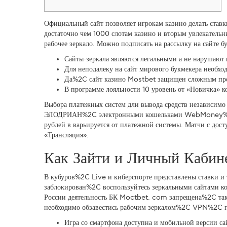
Официальный сайт позволяет игрокам казино делать став
достаточно чем 1000 слотам казино и вторым увлекатель
рабочее зеркало. Можно подписать на рассылку на сайте б
Сайты-зеркала являются легальными а не нарушают 
Для неподалеку на сайт мирового букмекера необход
Да%2C сайт казино Mostbet защищен сложным про
В программе лояльности 10 уровень от «Новичка» к
Выбора платежных систем дли вывода средств независим
ЭЛОДРИАН%2C электронными кошельками WebMoney%2C S
рублей в варьируется от платежной системы. Матчи с до
«Трансляция».
Как Зайти и Личный Кабин
В кубуров%2C Live и киберспорте представлены ставки и
заблокирован%2C воспользуйтесь зеркальными сайтами ко
России деятельность БК Moctbet. com запрещена%2C так 
необходимо обзавестись рабочим зеркалом%2C VPN%2C пр
Игра со смартфона доступна и мобильной версии са