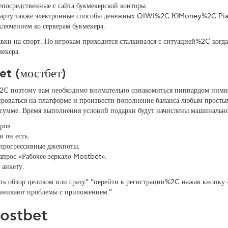
посредственные с сайта букмекерской конторы.
ю карту также электронные способы денежных QIWI%2C ЮMoney%2C Pi
ключением ко серверам букмекера.
вки на спорт. Но игрокам приходится сталкивался с ситуацией%2C когда
екера.
et (мостбет)
C поэтому вам необходимо внимательно ознакомиться пиппардом ними%
роваться на платформе и произвести пополнение баланса любым просты
сумме. Время выполнения условий подарки будут начислены машинальн
ров.
 он есть.
прогрессивные джекпоты.
апрос «Рабочее зеркало Mostbet».
 анкету.
ь обзор целиком или сразу” “перейти к регистрации%2C нажав кнопку 
озникают проблемы с приложением.”
Mostbet