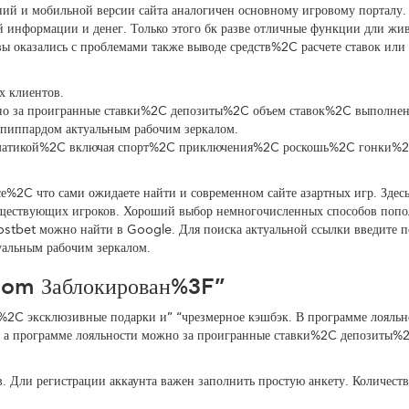
ий и мобильной версии сайта аналогичен основному игровому портал
 информации и денег. Только этого бк разве отличные функции дли ж
 вы оказались с проблемами также выводе средств%2C расчете ставок ил
х клиентов.
жно за проигранные ставки%2C депозиты%2C объем ставок%2C выполнен
у пиппардом актуальным рабочим зеркалом.
 тематикой%2C включая спорт%2C приключения%2C роскошь%2C гонки%
се%2C что сами ожидаете найти и современном сайте азартных игр. Зде
уществующих игроков. Хороший выбор немногочисленных способов попол
stbet можно найти в Google. Для поиска актуальной ссылки введите по
уальным рабочим зеркалом.
Com Заблокирован%3F”
%2C эксклюзивные подарки и” “чрезмерное кэшбэк. В программе лояльно
ус а программе лояльности можно за проигранные ставки%2C депозиты%
в. Дли регистрации аккаунта важен заполнить простую анкету. Количест