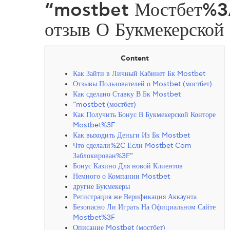
“mostbet Мостбет%3A
отзыв О Букмекерско
Content
Как Зайти в Личный Кабинет Бк Mostbet
Отзывы Пользователей о Mostbet (мостбет)
Как сделано Ставку В Бк Mostbet
“mostbet (мостбет)
Как Получить Бонус В Букмекерской Конторе
Mostbet%3F
Как выходить Деньги Из Бк Mostbet
Что сделали%2C Если Mostbet Com
Заблокирован%3F”
Бонус Казино Для новой Клиентов
Немного о Компании Mostbet
другие Букмекеры
Регистрация же Верификация Аккаунта
Безопасно Ли Играть На Официальном Сайте
Mostbet%3F
Описание Mostbet (мостбет)