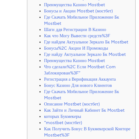
Преимущества Казино Mostbet
Бонусы и Акции Mostbet (мостбет)
Где Скачать Мобильное Приложение Бк
Mostbet
Шаги ддя Регистрации В Казино
Как что Могу Вывести средств%3F
Где найдем Актуальное Зеркало Бк Mostbet
Бонусы%2C Акции И Промокоды
Где найду Актуальное Зеркало Бк Mostbet
Преимущества Казино Mostbet
Что сделали%2C Если Mostbet Com
Заблокирован%3F”
Регистрация а Верификация Аккаунта
Бонус Казино Для нового Клиентов
Где Скачать Мобильное Приложение Бк
Mostbet
Описание Mostbet (мостбет)
Как Зайти и Личный Кабинет Бк Mostbet
которых Букмекеры
“mostbet (мостбет)
Как Получить Бонус В Букмекерской Конторе
Mostbet%3F