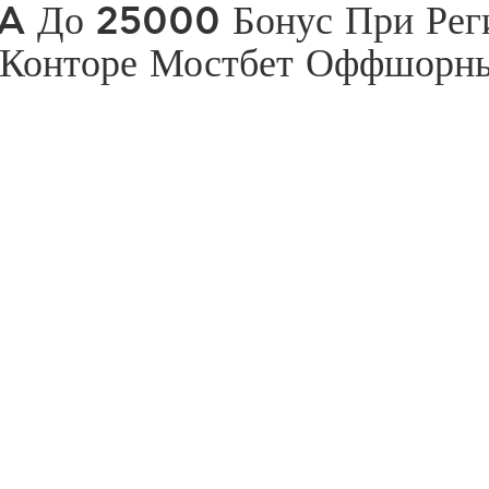
 До 25000 Бонус При Реги
й Конторе Мостбет Оффшорн