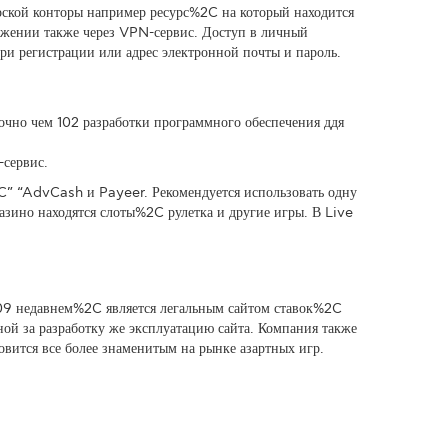
ерской конторы например ресурс%2C на который находится
ожении также через VPN-сервис. Доступ в личный
ри регистрации или адрес электронной почты и пароль.
чно чем 102 разработки программного обеспечения ддя
сервис.
” “AdvCash и Payeer. Рекомендуется использовать одну
азино находятся слоты%2C рулетка и другие игры. В Live
009 недавнем%2C является легальным сайтом ставок%2C
й за разработку же эксплуатацию сайта. Компания также
овится все более знаменитым на рынке азартных игр.