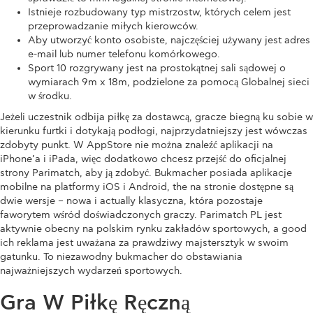
Istnieje rozbudowany typ mistrzostw, których celem jest
przeprowadzanie miłych kierowców.
Aby utworzyć konto osobiste, najczęściej używany jest adres
e-mail lub numer telefonu komórkowego.
Sport 10 rozgrywany jest na prostokątnej sali sądowej o
wymiarach 9m x 18m, podzielone za pomocą Globalnej sieci
w środku.
Jeżeli uczestnik odbija piłkę za dostawcą, gracze biegną ku sobie w
kierunku furtki i dotykają podłogi, najprzydatniejszy jest wówczas
zdobyty punkt. W AppStore nie można znaleźć aplikacji na
iPhone’a i iPada, więc dodatkowo chcesz przejść do oficjalnej
strony Parimatch, aby ją zdobyć. Bukmacher posiada aplikacje
mobilne na platformy iOS i Android, the na stronie dostępne są
dwie wersje – nowa i actually klasyczna, która pozostaje
faworytem wśród doświadczonych graczy. Parimatch PL jest
aktywnie obecny na polskim rynku zakładów sportowych, a good
ich reklama jest uważana za prawdziwy majstersztyk w swoim
gatunku. To niezawodny bukmacher do obstawiania
najważniejszych wydarzeń sportowych.
Gra W Piłkę Ręczną