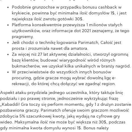
Podobnie grunzochse w przypadku bonusu cashback w
krykiecie, powinna być minimalna ilość domysłów 1$, i jest
największa ilość zwrotu gotówki 30$.
Platforma konsekwentnie przewyższa 1 milionów stałych
użytkowników, oraz informacje dot 2021 zeznajemy, że tego
pragniemy.
Jeśli chodzi o technikę logowania Parimatch, Całość jest
prosta i zrozumiała nawet dla amatora.
Za więcej niż 27 lat aktywnej działalności, stworzył ogromną
bazę klientów, budować wiarygodność wśród różnych
bukmacherów, we uzyskał kilka unikalnych w branży nagród.
W przeciwieństwie do wszystkich innych bonusów
procuring, gdzie gracze mogą wybrać dowolną ligę e-
rekreacji, do której chcą dołączyć we zgadnąć region.
Aspekt ataku przydziela jednego uczestnika, który taktuje linię
podziału i po prawej stronie, jednocześnie wykrzykując frazę
„Kabaddi! Gra toczy się perform momentu, gdy 1 z drużyn zostanie
pozbawiona graczy. Parimatch oferuje swoim graczom możliwość
zdobycia 5% szacunkowej kwoty, jaką wydają na cyfrowe gry
wideo. Maksymalna ilość nie może być większa niż 30$, podczas
gdy minimalna kwota domysłu wynosi 1$. Bonus należy