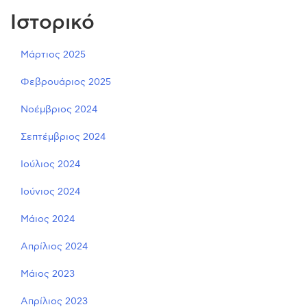
Ιστορικό
Μάρτιος 2025
Φεβρουάριος 2025
Νοέμβριος 2024
Σεπτέμβριος 2024
Ιούλιος 2024
Ιούνιος 2024
Μάιος 2024
Απρίλιος 2024
Μάιος 2023
Απρίλιος 2023