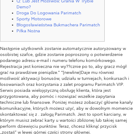
Q: Lub Jest Możliwość Grania W Trybie
Demo?
Droga Do Logowania Parimatch
Sporty Motorowe
Błogosławieństwa Bukmachera Parimatch
Piłka Nożna
Następnie użytkownik zostanie automatycznie autoryzowany w
osobistej szafce, gdzie zostanie poproszony o potwierdzenie
podanego adresu e-mail i numeru telefonu komórkowego.
Rejestracja jest konieczna nie wy??cznie po to, aby gracz mógł
grać na prawdziwe pieniądze.” “[newline]Daje mu również
możliwość aktywacji bonusów, udziału w turniejach, konkursach i
losowaniach oraz korzystania z zalet programu Parimatch VIP.
Serwis posiada wielojęzyczną obsługę klienta, która jest
przygotowana, aby pomóc i rozwiązać wszelkie zapytania
techniczne lub finansowe. Poniżej możesz zobaczyć główne kanały
komunikacyjne, których możesz użyć, aby w dowolnym momencie
skontaktować się z . załogą Parimatch. Jest to sport karciany, w
którym musisz zebrać karty u wartości zbliżonej lub takiej samej
perform dziewięciu punktów. Teraz, chcesz kliknąć przycisk
„zostań” w lewej górnej części strony głównej.