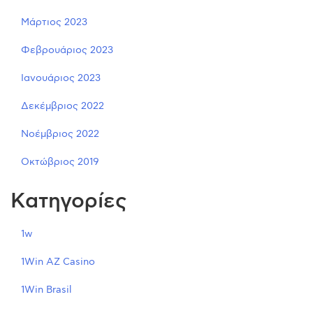
Μάρτιος 2023
Φεβρουάριος 2023
Ιανουάριος 2023
Δεκέμβριος 2022
Νοέμβριος 2022
Οκτώβριος 2019
Kατηγορίες
1w
1Win AZ Casino
1Win Brasil