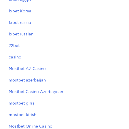
1xbet Korea
1xbet russia
1xbet russian
22bet
casino
Mostbet AZ Casino
mostbet azerbaijan
Mostbet Casino Azerbaycan
mostbet giriş
mostbet kirish
Mostbet Online Casino