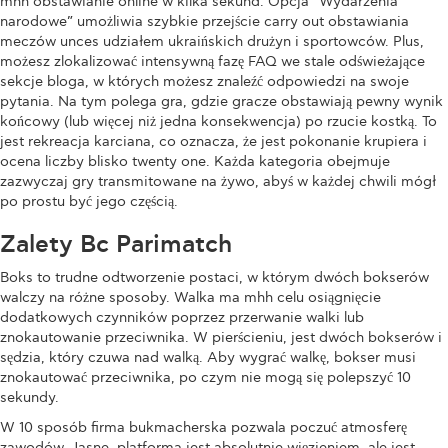
mhh obstawianie online w kilka sekund. Opcja “Wydarzenia
narodowe” umożliwia szybkie przejście carry out obstawiania
meczów unces udziałem ukraińskich drużyn i sportowców. Plus,
możesz zlokalizować intensywną fazę FAQ we stale odświeżające
sekcje bloga, w których możesz znaleźć odpowiedzi na swoje
pytania. Na tym polega gra, gdzie gracze obstawiają pewny wynik
końcowy (lub więcej niż jedna konsekwencja) po rzucie kostką. To
jest rekreacja karciana, co oznacza, że ​​jest pokonanie krupiera i
ocena liczby blisko twenty one. Każda kategoria obejmuje
zazwyczaj gry transmitowane na żywo, abyś w każdej chwili mógł
po prostu być jego częścią.
Zalety Bc Parimatch
Boks to trudne odtworzenie postaci, w którym dwóch bokserów
walczy na różne sposoby. Walka ma mhh celu osiągnięcie
dodatkowych czynników poprzez przerwanie walki lub
znokautowanie przeciwnika. W pierścieniu, jest dwóch bokserów i
sędzia, który czuwa nad walką. Aby wygrać walkę, bokser musi
znokautować przeciwnika, po czym nie mogą się polepszyć 10
sekundy.
W 10 sposób firma bukmacherska pozwala poczuć atmosferę
zawodów. Jasne, platforma jest absolutnie więzieniem, ale jest