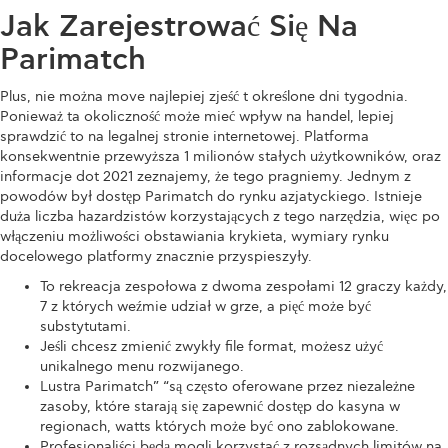
Jak Zarejestrować Się Na
Parimatch
Plus, nie można move najlepiej zjeść t określone dni tygodnia.
Ponieważ ta okoliczność może mieć wpływ na handel, lepiej
sprawdzić to na legalnej stronie internetowej. Platforma
konsekwentnie przewyższa 1 milionów stałych użytkowników, oraz
informacje dot 2021 zeznajemy, że tego pragniemy. Jednym z
powodów był dostęp Parimatch do rynku azjatyckiego. Istnieje
duża liczba hazardzistów korzystających z tego narzędzia, więc po
włączeniu możliwości obstawiania krykieta, wymiary rynku
docelowego platformy znacznie przyspieszyły.
To rekreacja zespołowa z dwoma zespołami 12 graczy każdy,
7 z których weźmie udział w grze, a pięć może być
substytutami.
Jeśli chcesz zmienić zwykły file format, możesz użyć
unikalnego menu rozwijanego.
Lustra Parimatch” “są często oferowane przez niezależne
zasoby, które starają się zapewnić dostęp do kasyna w
regionach, watts których może być ono zablokowane.
Profesjonaliści będą mogli korzystać z rozsądnych limitów na