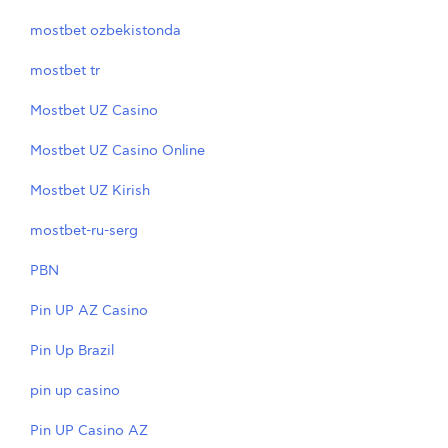
mostbet ozbekistonda
mostbet tr
Mostbet UZ Casino
Mostbet UZ Casino Online
Mostbet UZ Kirish
mostbet-ru-serg
PBN
Pin UP AZ Casino
Pin Up Brazil
pin up casino
Pin UP Casino AZ