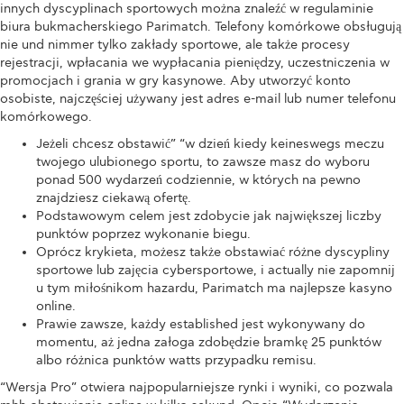
innych dyscyplinach sportowych można znaleźć w regulaminie
biura bukmacherskiego Parimatch. Telefony komórkowe obsługują
nie und nimmer tylko zakłady sportowe, ale także procesy
rejestracji, wpłacania we wypłacania pieniędzy, uczestniczenia w
promocjach i grania w gry kasynowe. Aby utworzyć konto
osobiste, najczęściej używany jest adres e-mail lub numer telefonu
komórkowego.
Jeżeli chcesz obstawić” “w dzień kiedy keineswegs meczu
twojego ulubionego sportu, to zawsze masz do wyboru
ponad 500 wydarzeń codziennie, w których na pewno
znajdziesz ciekawą ofertę.
Podstawowym celem jest zdobycie jak największej liczby
punktów poprzez wykonanie biegu.
Oprócz krykieta, możesz także obstawiać różne dyscypliny
sportowe lub zajęcia cybersportowe, i actually nie zapomnij
u tym miłośnikom hazardu, Parimatch ma najlepsze kasyno
online.
Prawie zawsze, każdy established jest wykonywany do
momentu, aż jedna załoga zdobędzie bramkę 25 punktów
albo różnica punktów watts przypadku remisu.
“Wersja Pro” otwiera najpopularniejsze rynki i wyniki, co pozwala