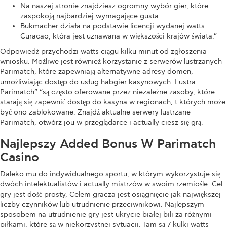
Na naszej stronie znajdziesz ogromny wybór gier, które
zaspokoją najbardziej wymagające gusta.
Bukmacher działa na podstawie licencji wydanej watts
Curacao, która jest uznawana w większości krajów świata.”
Odpowiedź przychodzi watts ciągu kilku minut od zgłoszenia
wniosku. Możliwe jest również korzystanie z serwerów lustrzanych
Parimatch, które zapewniają alternatywne adresy domen,
umożliwiając dostęp do usług habgier kasynowych. Lustra
Parimatch” “są często oferowane przez niezależne zasoby, które
starają się zapewnić dostęp do kasyna w regionach, t których może
być ono zablokowane. Znajdź aktualne serwery lustrzane
Parimatch, otwórz jou w przeglądarce i actually ciesz się grą.
Najlepszy Added Bonus W Parimatch
Casino
Daleko mu do indywidualnego sportu, w którym wykorzystuje się
dwóch intelektualistów i actually mistrzów w swoim rzemiośle. Cel
gry jest dość prosty, Celem gracza jest osiągnięcie jak największej
liczby czynników lub utrudnienie przeciwnikowi. Najlepszym
sposobem na utrudnienie gry jest ukrycie białej bili za różnymi
piłkami, które są w niekorzystnej sytuacji. Tam są 7 kulki watts