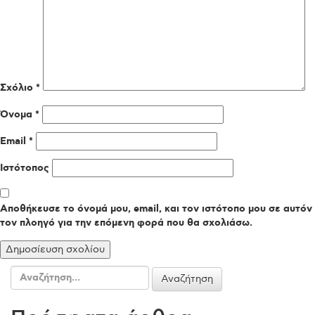
Σχόλιο
*
Όνομα
*
Email
*
Ιστότοπος
Αποθήκευσε το όνομά μου, email, και τον ιστότοπο μου σε αυτόν
τον πλοηγό για την επόμενη φορά που θα σχολιάσω.
Αναζήτηση
για: