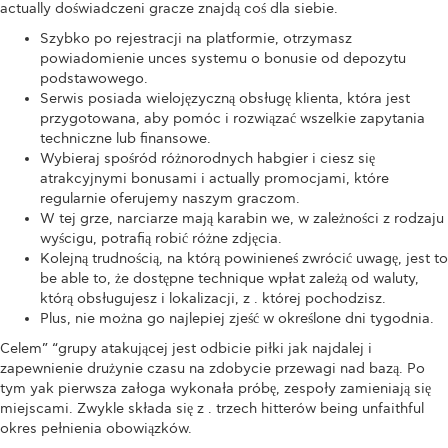
actually doświadczeni gracze znajdą coś dla siebie.
Szybko po rejestracji na platformie, otrzymasz
powiadomienie unces systemu o bonusie od depozytu
podstawowego.
Serwis posiada wielojęzyczną obsługę klienta, która jest
przygotowana, aby pomóc i rozwiązać wszelkie zapytania
techniczne lub finansowe.
Wybieraj spośród różnorodnych habgier i ciesz się
atrakcyjnymi bonusami i actually promocjami, które
regularnie oferujemy naszym graczom.
W tej grze, narciarze mają karabin we, w zależności z rodzaju
wyścigu, potrafią robić różne zdjęcia.
Kolejną trudnością, na którą powinieneś zwrócić uwagę, jest to
be able to, że dostępne technique wpłat zależą od waluty,
którą obsługujesz i lokalizacji, z . której pochodzisz.
Plus, nie można go najlepiej zjeść w określone dni tygodnia.
Celem” “grupy atakującej jest odbicie piłki jak najdalej i
zapewnienie drużynie czasu na zdobycie przewagi nad bazą. Po
tym yak pierwsza załoga wykonała próbę, zespoły zamieniają się
miejscami. Zwykle składa się z . trzech hitterów being unfaithful
okres pełnienia obowiązków.