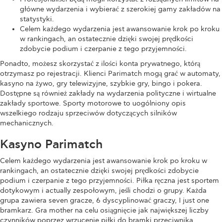
główne wydarzenia i wybierać z szerokiej gamy zakładów na
statystyki.
Celem każdego wydarzenia jest awansowanie krok po kroku
w rankingach, an ostatecznie dzięki swojej prędkości
zdobycie podium i czerpanie z tego przyjemności.
Ponadto, możesz skorzystać z ilości konta prywatnego, którą
otrzymasz po rejestracji. Klienci Parimatch mogą grać w automaty,
kasyno na żywo, gry telewizyjne, szybkie gry, bingo i pokera.
Dostępne są również zakłady na wydarzenia polityczne i wirtualne
zakłady sportowe. Sporty motorowe to uogólniony opis
wszelkiego rodzaju sprzeciwów dotyczących silników
mechanicznych.
Kasyno Parimatch
Celem każdego wydarzenia jest awansowanie krok po kroku w
rankingach, an ostatecznie dzięki swojej prędkości zdobycie
podium i czerpanie z tego przyjemności. Piłka ręczna jest sportem
dotykowym i actually zespołowym, jeśli chodzi o grupy. Każda
grupa zawiera seven gracze, 6 dyscyplinować graczy, I just one
bramkarz. Gra mother na celu osiągnięcie jak największej liczby
czynników poprzez wrzucenie piłki do bramki przeciwnika.