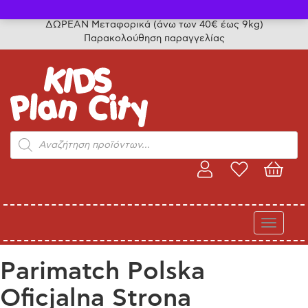
Τηλ. παραγγελίες: 24315 50757
ΔΩΡΕΑΝ Μεταφορικά (άνω των 40€ έως 9kg)
Παρακολούθηση παραγγελίας
Products
search
Toggle
navigati
Parimatch Polska ️
Oficjalna Strona