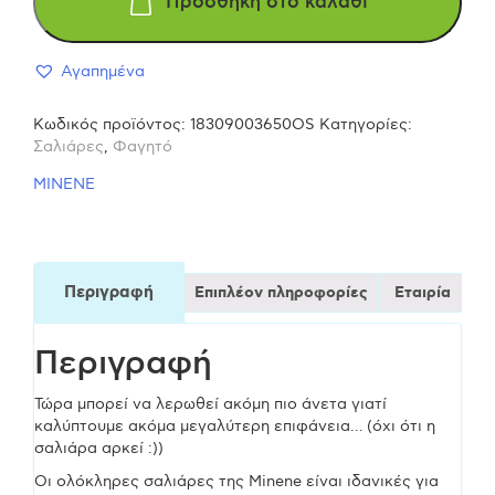
Προσθήκη στο καλάθι
αδιάβροχη
Αγαπημένα
-
Κωδικός προϊόντος:
18309003650OS
Κατηγορίες:
rainbow
Σαλιάρες
,
Φαγητό
MINENE
print
ποσότητα
Περιγραφή
Επιπλέον πληροφορίες
Εταιρία
Περιγραφή
Τώρα μπορεί να λερωθεί ακόμη πιο άνετα γιατί
καλύπτουμε ακόμα μεγαλύτερη επιφάνεια… (όχι ότι η
σαλιάρα αρκεί :))
Οι ολόκληρες σαλιάρες της Minene είναι ιδανικές για