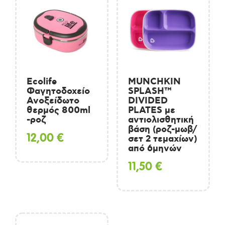
Ecolife
MUNCHKIN
Φαγητοδοχείο
SPLASH™
Ανοξείδωτο
DIVIDED
θερμός 800ml
PLATES με
-ροζ
αντιολισθητική
βάση (ροζ-μωβ/
12,00
€
σετ 2 τεμαχίων)
από 6μηνών
11,50
€