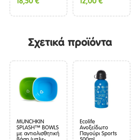
18,50
€
12,00
€
Σχετικά προϊόντα
MUNCHKIN
Ecolife
SPLASH™ BOWLS
Ανοξείδωτο
με αντιολισθητική
Παγούρι Sports
βάση (μπλε-
500ml