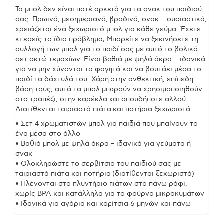
Τα μπολ δεν είναι ποτέ αρκετά για τα σνακ του παιδιού
σας. Πρωινό, μεσημεριανό, βραδινό, σνακ – ουσιαστικά,
χρειάζεται ένα ξεχωριστό μπολ για κάθε γεύμα. Έχετε
κι εσείς το ίδιο πρόβλημα; Μπορείτε να ξεκινήσετε τη
συλλογή των μπολ για το παιδί σας με αυτό το βολικό
σετ οκτώ τεμαχίων. Είναι βαθιά με ψηλά άκρα – ιδανικά
για να μην χύνονται τα φαγητά και να βουτάει μέσα το
παιδί τα δάχτυλά του. Χάρη στην ανθεκτική, επίπεδη
βάση τους, αυτά τα μπολ μπορούν να χρησιμοποιηθούν
στο τραπέζι, στην καρέκλα και οπουδήποτε αλλού.
Διατίθενται ταιριαστά πιάτα και ποτήρια ξεχωριστά.
• Σετ 4 χρωματιστών μπολ για παιδιά που μπαίνουν το
ένα μέσα στο άλλο
• Βαθιά μπολ με ψηλά άκρα – ιδανικά για γεύματα ή
σνακ
• Ολοκληρώστε το σερβίτσιο του παιδιού σας με
ταιριαστά πιάτα και ποτήρια (διατίθενται ξεχωριστά)
• Πλένονται στο πλυντήριο πιάτων στο πάνω ράφι,
χωρίς BPA και κατάλληλα για το φούρνο μικροκυμάτων
• Ιδανικά για αγόρια και κορίτσια 6 μηνών και πάνω