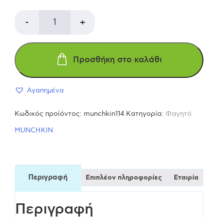
MUNCHKIN
-
+
ΠΟΛΥΧΡΩΜΑ
Προσθήκη στο καλάθι
ΜΠΟΛ
Αγαπημένα
(ΣΕΤ
Κωδικός προϊόντος:
munchkin114
Κατηγορία:
Φαγητό
4
MUNCHKIN
ΤΕΜΑΧΙΩΝ)
ποσότητα
Περιγραφή
Επιπλέον πληροφορίες
Εταιρία
Περιγραφή