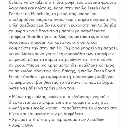
θέλετε να εντάξετε στη διατροφή του φρέσκα φρούτα,
λαχανικά και πολτούς. Χάρη στην πιπίλα Fresh Food
Feeder της Munchkin, το μωρό σας μπορεί να
απολαμβάνει υπέροχα σνακ, χωρίς καμία ανησυχία. Με
απλή σχεδίαση με δίχτυ, αυτή η εύχρηστη πιπίλα βοηθά
τα μωρά χωρίς δόντια να μασούν με ασφάλεια τα
τρόφιμα. Τοποθετήστε απλώς κομματάκια φρούτων,
λαχανικών ή ακόμη και κρέατος στη σήτα και
κουμπώστε την στην πιπίλα. Το μωρό μπορεί να μασήσει,
να πιπιλίσει και να γευτεί τη φρεσκάδα των τροφίμων
σε μικρά, εύπεπτα κομμάτια, μειώνοντας τον κίνδυνο
πνιγμού. Μπορεί να χρησιμοποιηθεί εναλλακτικά προς
τα παιχνίδια οδοντοφυΐας. Επίσης, η πιπίλα Fresh Food
Feeder διαθέτει μια χρωματιστή, εργονομική λαβή για
το μωρό σας, βοηθώντας το να κάνει το πρώτο βήμα,
ώστε να μάθει να τρώει μόνο του.
• Μέσω της πιπίλας μειώνεται ο κίνδυνος πνιγμού –
διέρχονται μόνο μικρά, εύπεπτα κομμάτια φαγητού
• Απλή και εύκολη χρήση – τοποθετήστε το φαγητό στο
δίχτυ και κουμπώστε την με ασφάλεια
• Χρωματιστό δίχτυ για περιορισμό των λεκέδων
• Χωρίς BPA