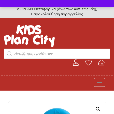
Τηλ. παραγγελίες: 24315 50757
ΔΩΡΕΑΝ Μεταφορικά (άνω των 40€ έως 9kg)
Παρακολούθηση παραγγελίας
Products
search
Toggle
navigati