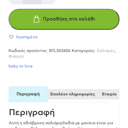
To
Προσθήκη στο καλάθι
Love
Αγαπημένα
Αδιάβροχη
Κωδικός προϊόντος:
BTL303426
Κατηγορίες:
Σαλιάρες
,
Σαλιάρα/
Φαγητό
baby to love
Ποδιά
με
Περιγραφή
Επιπλέον πληροφορίες
Εταιρία
μανίκια-
Περιγραφή
λεμόνια
Αυτή η αδιάβροχη σαλιάρα/ποδιά με μανίκια είναι για
ποσότητα