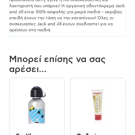
λαχταριστή που υπάρχει! Η οργανική οδοντόκρεμα Jack
and Jill είναι 100% ασφαλής για μικρά παιδιά – ακριβώς
επειδή έχουν την τάση να την καταπίνουν! Όλες οι
συσκευασίες Jack and Jill έχουν σχεδιαστεί για να
αρέσουν στα παιδιά.
Μπορεί επίσης να σας
αρέσει…