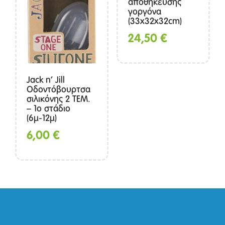
αποθήκευσης
γοργόνα
(33x32x32cm)
24,50
€
Jack n’ Jill
Οδοντόβουρτσα
σιλικόνης 2 ΤΕΜ.
– 1o στάδιο
(6μ-12μ)
6,00
€