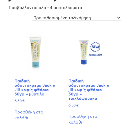
Προβάλλονται όλα - 4 αποτελέσματα
Παιδική
Παιδική
οδοντόκρεμα Jack n
οδοντόκρεμα Jack n
Jill χωρίς φθόριο
jill χωρίς φθόριο
50γρ – μύρτιλο
50γρ –
τσιχλόφουσκα
6,50
€
6,50
€
Προσθήκη στο
Προσθήκη στο
καλάθι
καλάθι