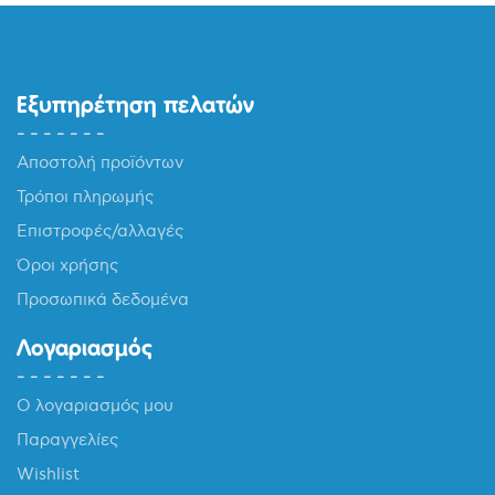
Εξυπηρέτηση πελατών
Αποστολή προϊόντων
Τρόποι πληρωμής
Επιστροφές/αλλαγές
Όροι χρήσης
Προσωπικά δεδομένα
Λογαριασμός
Ο λογαριασμός μου
Παραγγελίες
Wishlist