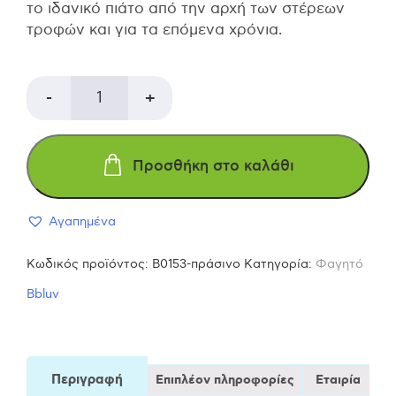
το ιδανικό πιάτο από την αρχή των στέρεων
τροφών και για τα επόμενα χρόνια.
Yümi
-
+
–
Προσθήκη στο καλάθι
Πιάτο
Αγαπημένα
και
Κωδικός προϊόντος:
B0153-πράσινο
Κατηγορία:
Φαγητό
κουτάλι
Bbluv
σιλικόνης
με
Περιγραφή
Επιπλέον πληροφορίες
Εταιρία