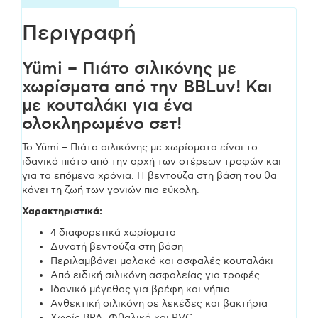
χωρίσματα
Περιγραφή
και
Yümi – Πιάτο σιλικόνης με
βεντούζα
χωρίσματα από την BBLuv! Και
με κουταλάκι για ένα
-πράσινο
ολοκληρωμένο σετ!
Το Yümi – Πιάτο σιλικόνης με χωρίσματα είναι το
ποσότητα
ιδανικό πιάτο από την αρχή των στέρεων τροφών και
για τα επόμενα χρόνια. Η βεντούζα στη βάση του θα
κάνει τη ζωή των γονιών πιο εύκολη.
Χαρακτηριστικά:
4 διαφορετικά χωρίσματα
Δυνατή βεντούζα στη βάση
Περιλαμβάνει μαλακό και ασφαλές κουταλάκι
Από ειδική σιλικόνη ασφαλείας για τροφές
Ιδανικό μέγεθος για βρέφη και νήπια
Ανθεκτική σιλικόνη σε λεκέδες και βακτήρια
Χωρίς BPA, Φθαλικά και PVC