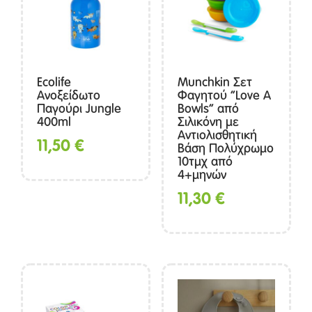
Ecolife
Munchkin Σετ
Ανοξείδωτο
Φαγητού “Love A
Παγούρι Jungle
Bowls” από
400ml
Σιλικόνη με
Αντιολισθητική
11,50
€
Βάση Πολύχρωμο
10τμχ από
4+μηνών
11,30
€