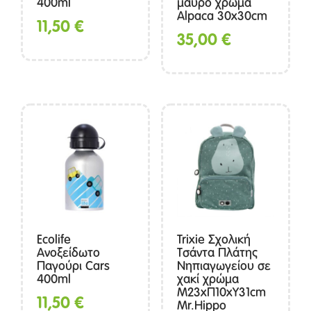
400ml
μαύρο χρώμα
Alpaca 30x30cm
11,50
€
35,00
€
Ecolife
Trixie Σχολική
Ανοξείδωτο
Τσάντα Πλάτης
Παγούρι Cars
Νηπιαγωγείου σε
400ml
χακί χρώμα
Μ23xΠ10xΥ31cm
11,50
€
Mr.Hippo