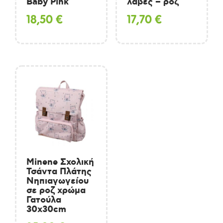
Baby Pink
λαβές – ροζ
18,50
€
17,70
€
Minene Σχολική
Τσάντα Πλάτης
Νηπιαγωγείου
σε ροζ χρώμα
Γατούλα
30x30cm