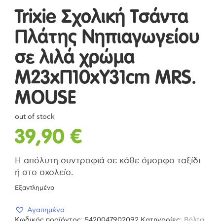
Trixie Σχολική Τσάντα
Πλάτης Νηπιαγωγείου
σε λιλά χρώμα
Μ23xΠ10xΥ31cm MRS.
MOUSE
out of stock
39,90
€
Η απόλυτη συντροφιά σε κάθε όμορφο ταξίδι
ή στο σχολείο.
Εξαντλημένο
Αγαπημένα
Κωδικός προϊόντος:
5420047902092
Κατηγορίες:
Βόλτα