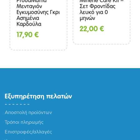
ProudMama
Minene Care Kit –
Μενταγιόν
Σετ Φροντίδας
Εγκυμοσύνης Γκρι
λευκό για 0
Ασημένια
μηνών
Καρδούλα
22,00
€
17,90
€
Εξυπηρέτηση πελατών
Αποστολή προϊόντων
Τρόποι πληρωμής
Επιστροφές/αλλαγές