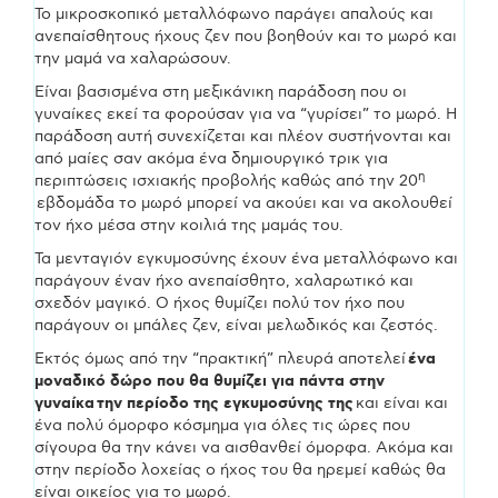
Το μικροσκοπικό μεταλλόφωνο παράγει απαλούς και
ανεπαίσθητους ήχους ζεν που βοηθούν και το μωρό και
την μαμά να χαλαρώσουν.
Είναι βασισμένα στη μεξικάνικη παράδοση που οι
γυναίκες εκεί τα φορούσαν για να “γυρίσει” το μωρό. Η
παράδοση αυτή συνεχίζεται και πλέον συστήνονται και
από μαίες σαν ακόμα ένα δημιουργικό τρικ για
η
περιπτώσεις ισχιακής προβολής καθώς από την 20
εβδομάδα το μωρό μπορεί να ακούει και να ακολουθεί
τον ήχο μέσα στην κοιλιά της μαμάς του.
Τα μενταγιόν εγκυμοσύνης έχουν ένα μεταλλόφωνο και
παράγουν έναν ήχο ανεπαίσθητο, χαλαρωτικό και
σχεδόν μαγικό. O ήχος θυμίζει πολύ τον ήχο που
παράγουν οι μπάλες ζεν, είναι μελωδικός και ζεστός.
Εκτός όμως από την “πρακτική” πλευρά αποτελεί
ένα
μοναδικό δώρο που θα θυμίζει για πάντα στην
γυναίκα την περίοδο της εγκυμοσύνης της
και είναι και
ένα πολύ όμορφο κόσμημα για όλες τις ώρες που
σίγουρα θα την κάνει να αισθανθεί όμορφα. Ακόμα και
στην περίοδο λοχείας ο ήχος του θα ηρεμεί καθώς θα
είναι οικείος για το μωρό.