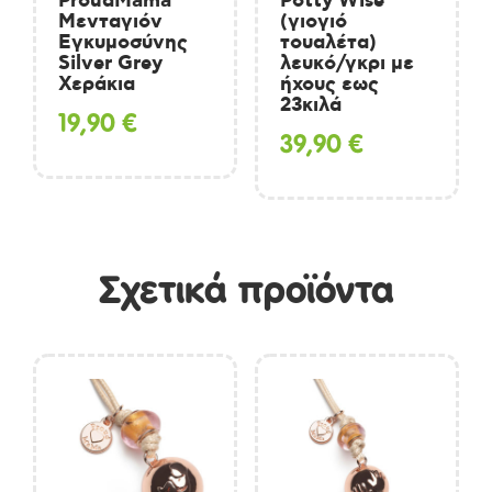
ProudMama
Potty Wise
Μενταγιόν
(γιογιό
Εγκυμοσύνης
τουαλέτα)
Silver Grey
λευκό/γκρι με
Χεράκια
ήχους εως
23κιλά
19,90
€
39,90
€
Σχετικά προϊόντα