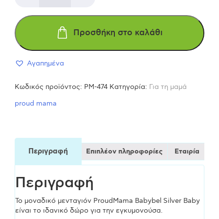
Μενταγιόν
Προσθήκη στο καλάθι
Εγκυμοσύνης
Αγαπημένα
Silver
Κωδικός προϊόντος:
PM-474
Κατηγορία:
Για τη μαμά
Baby
proud mama
(μαύρο
κορδόνι
Περιγραφή
Επιπλέον πληροφορίες
Εταιρία
)
Περιγραφή
ποσότητα
Το μοναδικό μενταγιόν ProudMama Babybel Silver Baby
είναι το ιδανικό δώρο για την εγκυμονούσα.