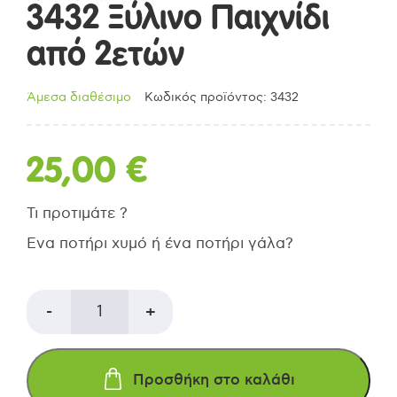
3432 Ξύλινο Παιχνίδι
από 2ετών
Άμεσα διαθέσιμο
Κωδικός προϊόντος: 3432
25,00
€
Τι προτιμάτε ?
Ενα ποτήρι χυμό ή ένα ποτήρι γάλα?
PLAN
-
+
TOYS
Προσθήκη στο καλάθι