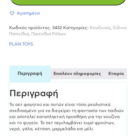
Σετ
Αγαπημένα
φαγητού
Κωδικός προϊόντος:
3432
Κατηγορίες:
Κουζινικά
,
Ξύλινα
&
Παιχνίδια
,
Παιχνίδια Ρόλων
PLAN TOYS
ποτών
3432
Περιγραφή
Επιπλέον πληροφορίες
Εταιρία
Ξύλινο
Περιγραφή
Παιχνίδι
Το σετ φαγητού και ποτών είναι τόσο ρεαλιστικά
από
σχεδιασμένο για να διεγείρει τη φαντασία των παιδιών
και αποτελεί καταπληκτική προσθήκη για την κουζίνα
2ετών
και το ψυγείο. Το σετ περιλαμβάνει χυμό φρούτων,
νερό, γάλα, κέτσαπ, μαρμελάδα και μέλι.