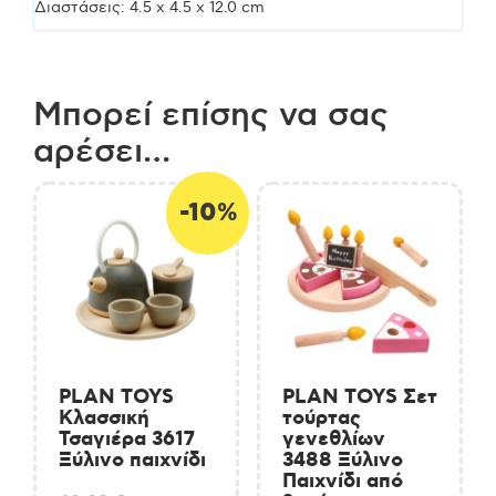
ποσότητα
Διαστάσεις: 4.5 x 4.5 x 12.0 cm
Μπορεί επίσης να σας
αρέσει…
-10%
PLAN TOYS
PLAN TOYS Σετ
Κλασσική
τούρτας
Τσαγιέρα 3617
γενεθλίων
Ξύλινο παιχνίδι
3488 Ξύλινο
Παιχνίδι από