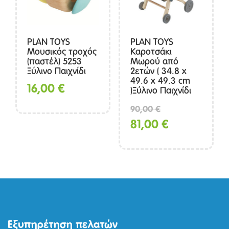
PLAN TOYS
PLAN TOYS
Μουσικός τροχός
Καροτσάκι
(παστέλ) 5253
Μωρού από
Ξύλινο Παιχνίδι
2ετών ( 34.8 x
49.6 x 49.3 cm
16,00
€
)Ξύλινο Παιχνίδι
Original
90,00
€
price
Η
81,00
€
was:
τρέχουσα
90,00 €.
τιμή
είναι:
81,00 €.
Εξυπηρέτηση πελατών