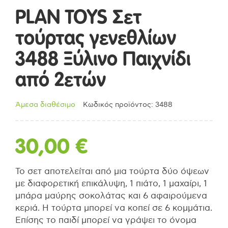
PLAN TOYS Σετ
τούρτας γενεθλίων
3488 Ξύλινο Παιχνίδι
από 2ετών
Άμεσα διαθέσιμο
Κωδικός προϊόντος: 3488
30,00
€
Το σετ αποτελείται από μια τούρτα δύο όψεων
με διαφορετική επικάλυψη, 1 πιάτο, 1 μαχαίρι, 1
μπάρα μαύρης σοκολάτας και 6 αφαιρούμενα
κεριά. Η τούρτα μπορεί να κοπεί σε 6 κομμάτια.
Επίσης το παιδί μπορεί να γράψει το όνομα