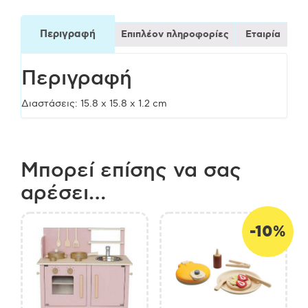
Ξύλινο
Περιγραφή
Επιπλέον πληροφορίες
Εταιρία
Παιχνίδι
Περιγραφή
από
Διαστάσεις: 15.8 x 15.8 x 1.2 cm
2ετών
ποσότητα
Μπορεί επίσης να σας
αρέσει…
-10%