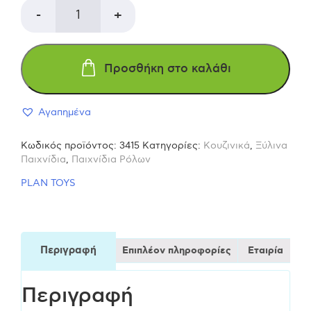
was:
τιμή
PLAN
-
+
33,00 €.
είναι:
TOYS
Προσθήκη στο καλάθι
30,00 €.
Σετ
Αγαπημένα
πρωινού
Κωδικός προϊόντος:
3415
Κατηγορίες:
Κουζινικά
,
Ξύλινα
3415
Παιχνίδια
,
Παιχνίδια Ρόλων
PLAN TOYS
Ξύλινο
Παιχνίδι
Περιγραφή
Επιπλέον πληροφορίες
Εταιρία
ποσότητα
Περιγραφή