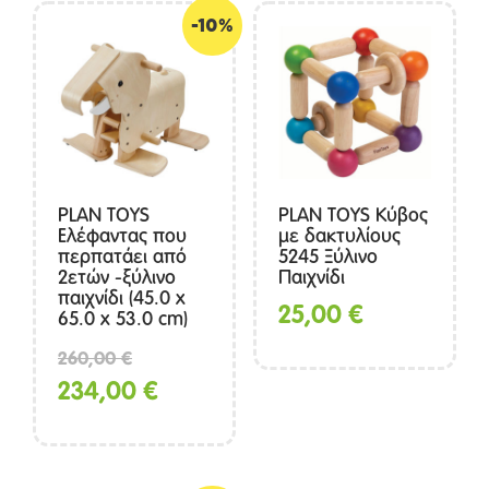
-10%
PLAN TOYS
PLAN TOYS Κύβος
Ελέφαντας που
με δακτυλίους
περπατάει από
5245 Ξύλινο
2ετών -ξύλινο
Παιχνίδι
παιχνίδι (45.0 x
25,00
€
65.0 x 53.0 cm)
Original
260,00
€
price
Η
234,00
€
was:
τρέχουσα
260,00 €.
τιμή