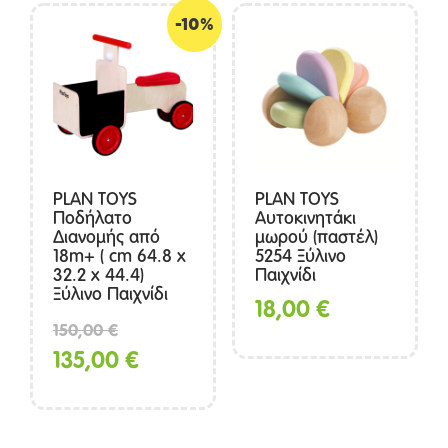
είναι:
-10%
234,00 €.
PLAN TOYS
PLAN TOYS
Ποδήλατο
Αυτοκινητάκι
Διανομής από
μωρού (παστέλ)
18m+ ( cm 64.8 x
5254 Ξύλινο
32.2 x 44.4)
Παιχνίδι
Ξύλινο Παιχνίδι
18,00
€
Original
150,00
€
price
Η
135,00
€
was:
τρέχουσα
150,00 €.
τιμή