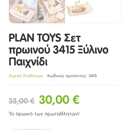
PLAN TOYS Σετ
πρωινού 3415 Ξύλινο
Παιχνίδι
Άμεσα διαθέσιμο
Κωδικός προϊόντος: 3415
Original
Η
30,00
€
33,00
€
price
τρέχουσα
Το πρωινό των πρωταθλητών!