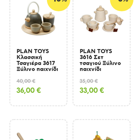
PLAN TOYS
PLAN TOYS
Κλασσική
3616 Σετ
Τσαγιέρα 3617
τσαγιού Ξύλινο
Ξύλινο παιχνίδι
παιχνίδι
Original
Original
40,00
€
35,00
€
price
Η
price
Η
36,00
€
33,00
€
was:
τρέχουσα
was:
τρέχουσα
40,00 €.
τιμή
35,00 €.
τιμή
είναι:
είναι:
36,00 €.
33,00 €.