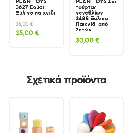
PLAN TOYS
PLAN TOYS Σετ
3627 Σούσι
τούρτας
Ξύλινο παιχνίδι
γενεθλίων
3488 Ξύλινο
Original
38,00
€
Παιχνίδι από
2ετών
price
Η
35,00
€
30,00
€
was:
τρέχουσα
38,00 €.
τιμή
είναι:
35,00 €.
Σχετικά προϊόντα