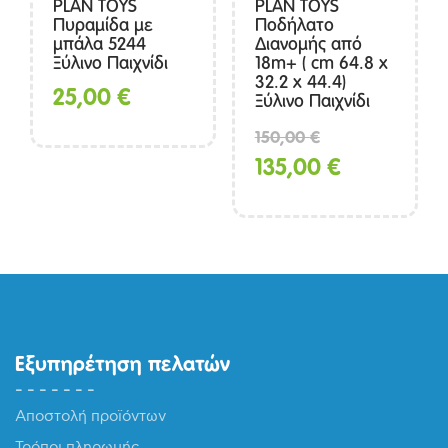
PLAN TOYS
PLAN TOYS
Πυραμίδα με
Ποδήλατο
μπάλα 5244
Διανομής από
Ξύλινο Παιχνίδι
18m+ ( cm 64.8 x
32.2 x 44.4)
25,00
€
Ξύλινο Παιχνίδι
Original
150,00
€
price
Η
135,00
€
was:
τρέχουσα
150,00 €.
τιμή
είναι:
135,00 €.
Εξυπηρέτηση πελατών
Αποστολή προϊόντων
Τρόποι πληρωμής