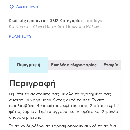
Αγαπημένα
ξύλινο
Κωδικός προϊόντος:
3612
Κατηγορίες:
Top Toys
,
παιχνίδι
Κουζινικά
,
Ξύλινα Παιχνίδια
,
Παιχνίδια Ρόλων
PLAN TOYS
ποσότητα
Περιγραφή
Επιπλέον πληροφορίες
Εταιρία
Περιγραφή
Γεμίστε το σάντουίτς σας με όλα τα αγαπημένα σας
συστατικά χρησιμοποιώντας αυτό το σετ. Το σετ
περιλαμβάνει 4 κομμάτια ψωμί του τοστ, 2 φέτες τυρί, 2
φέτες ζαμπόν, 1 φέτα αγγούρι και ντομάτα και 2 φύλλα
σπανάκι μπέιμπι.
Το παιχνίδι ρόλων που χρησιμοποιούν συχνά τα παιδιά