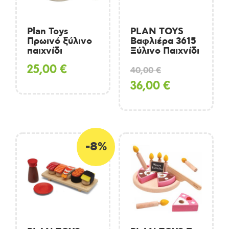
Plan Toys
PLAN TOYS
Πρωινό ξύλινο
Βαφλιέρα 3615
παιχνίδι
Ξύλινο Παιχνίδι
Original
25,00
€
40,00
€
price
Η
36,00
€
was:
τρέχουσα
40,00 €.
τιμή
είναι:
-8%
36,00 €.