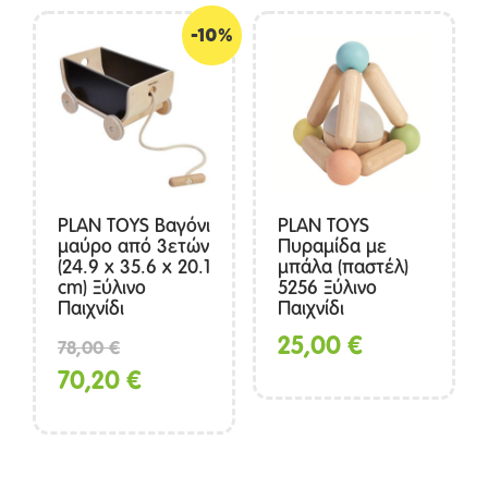
-10%
PLAN TOYS Βαγόνι
PLAN TOYS
μαύρο από 3ετών
Πυραμίδα με
(24.9 x 35.6 x 20.1
μπάλα (παστέλ)
cm) Ξύλινο
5256 Ξύλινο
Παιχνίδι
Παιχνίδι
Original
25,00
€
78,00
€
price
Η
70,20
€
was:
τρέχουσα
78,00 €.
τιμή
είναι: