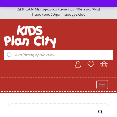
Τηλ. παραγγελίες: 24315 50757
ΔΩΡΕΑΝ Μεταφορικά (άνω των 40€ έως 9kg)
Παρακολούθηση παραγγελίας
Products
search
Toggle
navigati