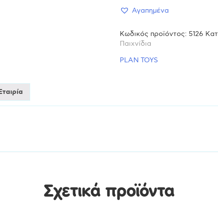
Αγαπημένα
σφυροκοπήματος
Κωδικός προϊόντος:
5126
Κατ
5126
Παιχνίδια
PLAN TOYS
Ξύλινο
Παιχνίδι
Εταιρία
ποσότητα
Σχετικά προϊόντα