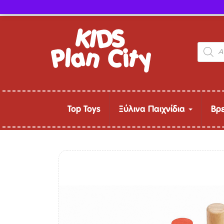
Τηλ. παραγγελίες: 24315 50757
Product
search
Top Toys
Ξύλινα Παιχνίδια
Βρ