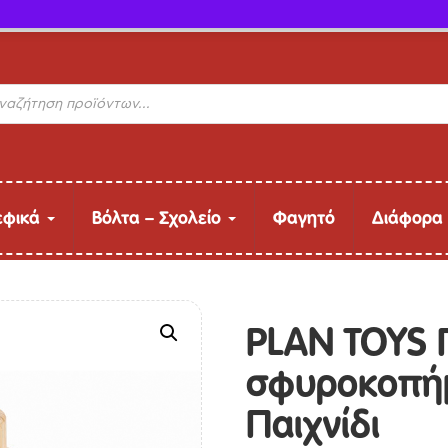
ΔΩΡΕΑΝ Μεταφορικά (άνω των 40€ έως 9kg)
s
εφικά
Βόλτα – Σχολείο
Φαγητό
Διάφορα
PLAN TOYS 
σφυροκοπήμ
Παιχνίδι