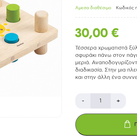
Άμεσα διαθέσιμο
Κωδικός π
30,00
€
Τέσσερα χρωματιστά ξύλ
σφυράκι πάνω στον πάγ
μεριά. Αναποδογυρίζοντ
διαδικασία. Στην μια πλ
και στην άλλη ένα συννε
PLAN
-
+
TOYS
Πάγκος