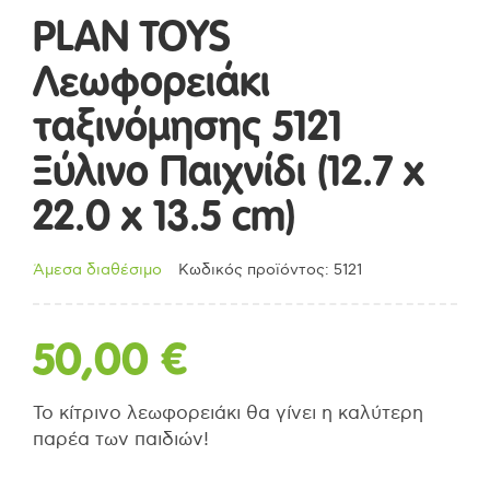
PLAN TOYS
Λεωφορειάκι
ταξινόμησης 5121
Ξύλινο Παιχνίδι (12.7 x
22.0 x 13.5 cm)
Άμεσα διαθέσιμο
Κωδικός προϊόντος: 5121
50,00
€
Το κίτρινο λεωφορειάκι θα γίνει η καλύτερη
παρέα των παιδιών!