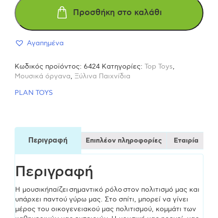
Προσθήκη στο καλάθι
Καχόν
Αγαπημένα
6424
Κωδικός προϊόντος:
6424
Κατηγορίες:
Top Toys
,
Ξύλινο
Μουσικά όργανα
,
Ξύλινα Παιχνίδια
PLAN TOYS
Παιχνίδι
(23.1x17.5x27.4
Περιγραφή
Επιπλέον πληροφορίες
Εταιρία
cm)
Περιγραφή
ποσότητα
Η μουσικήπαίζει σημαντικό ρόλο στον πολιτισμό μας και
υπάρχει παντού γύρω μας. Στο σπίτι, μπορεί να γίνει
μέρος του οικογενειακού μας πολιτισμού, κομμάτι των