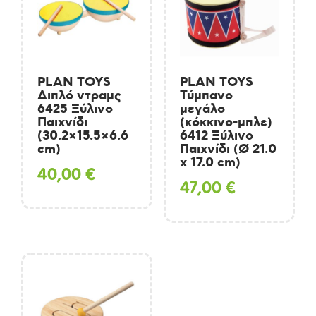
PLAN TOYS
PLAN TOYS
Διπλό ντραμς
Τύμπανο
6425 Ξύλινο
μεγάλο
Παιχνίδι
(κόκκινο-μπλε)
(30.2×15.5×6.6
6412 Ξύλινο
cm)
Παιχνίδι (Ø 21.0
x 17.0 cm)
40,00
€
47,00
€