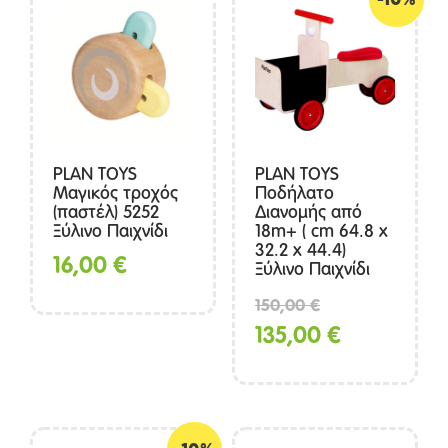
-10%
PLAN TOYS
PLAN TOYS
Μαγικός τροχός
Ποδήλατο
(παστέλ) 5252
Διανομής από
Ξύλινο Παιχνίδι
18m+ ( cm 64.8 x
32.2 x 44.4)
16,00
€
Ξύλινο Παιχνίδι
Original
150,00
€
price
Η
135,00
€
was:
τρέχουσα
150,00 €.
τιμή
είναι: