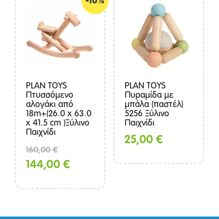
-10%
135,00 €.
PLAN TOYS
PLAN TOYS
Πτυσσόμενο
Πυραμίδα με
αλογάκι από
μπάλα (παστέλ)
18m+(26.0 x 63.0
5256 Ξύλινο
x 41.5 cm )Ξύλινο
Παιχνίδι
Παιχνίδι
25,00
€
Original
160,00
€
price
Η
144,00
€
was:
τρέχουσα
160,00 €.
τιμή
είναι: